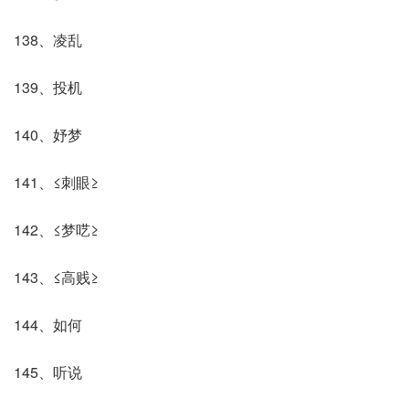
138、凌乱
139、投机
140、妤梦
141、≤刺眼≥
142、≤梦呓≥
143、≤高贱≥
144、如何
145、听说