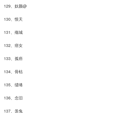
129、奴颜@
130、恨天
131、殤城
132、痞女
133、孤癌
134、骨枯
135、缱绻
136、念旧
137、羡兔