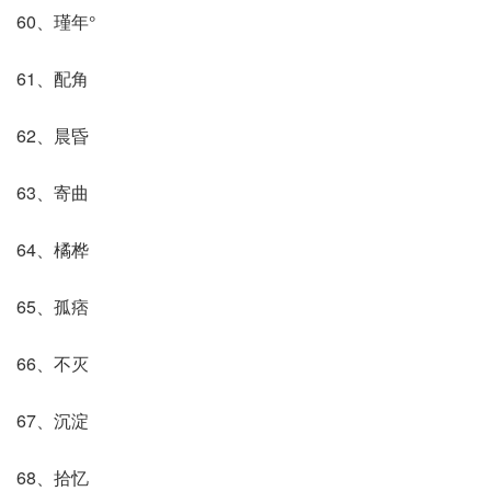
60、瑾年°
61、配角
62、晨昏
63、寄曲
64、橘桦
65、孤痞ゞ
66、不灭
67、沉淀
68、拾忆