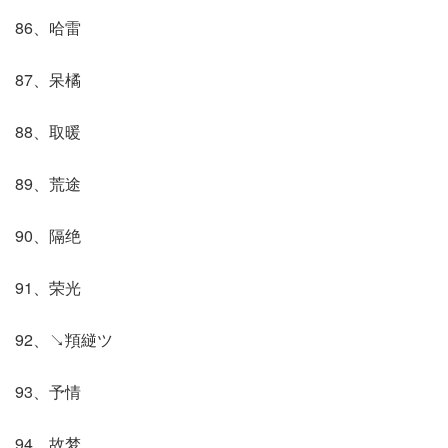
86、哈雷
87、呆橘
88、取暖
89、荒途
90、隔绝
91、荣光
92、↘頖縌ツ
93、予情
94、故梦