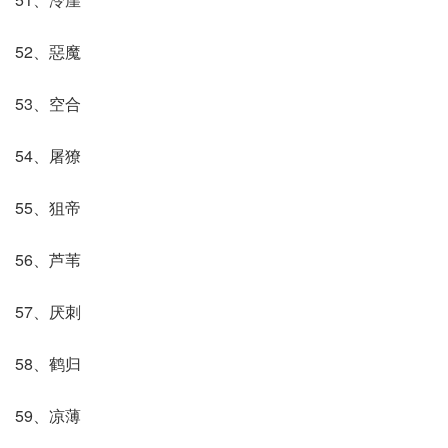
52、惡魔
53、空合
54、屠獠
55、狙帝
56、芦苇
57、厌刺
58、鹤归
59、凉薄