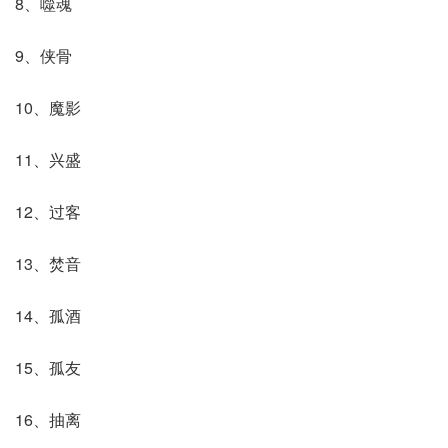
8、噬魂
9、侠骨
10、魔影
11、兴盛
12、过客
13、焚音
14、孤酒
15、孤友
16、抽离