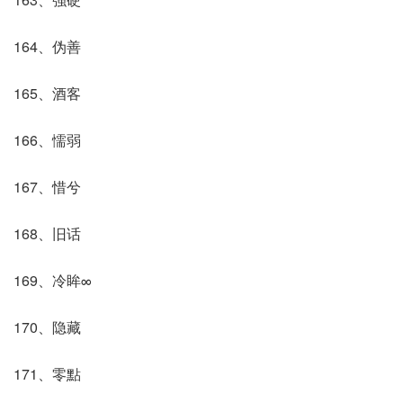
164、伪善
165、酒客
166、懦弱
167、惜兮
168、旧话
169、冷眸∞
170、隐藏
171、零點