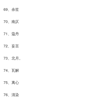
69、余笙
70、南仄
71、蔻丹
72、妄言
73、北月。
74、瓦解
75、离心
76、清染