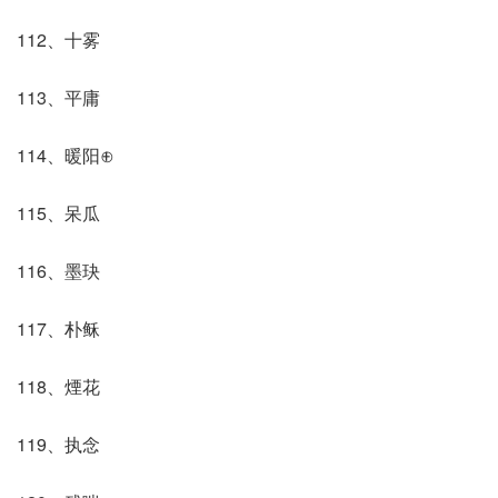
112、十雾
113、平庸
114、暖阳⊕
115、呆瓜
116、墨玦
117、朴稣
118、煙花
119、执念