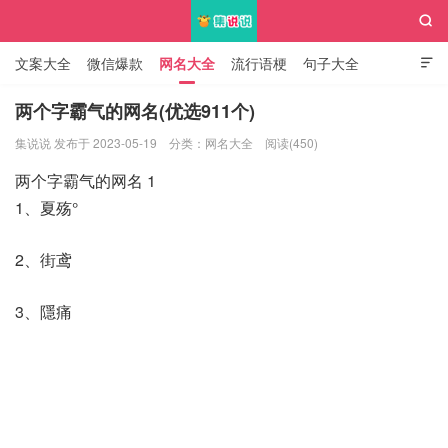

文案大全
微信爆款
网名大全
流行语梗
句子大全

知识大全
两个字霸气的网名(优选911个)
集说说 发布于 2023-05-19
分类：
网名大全
阅读(450)
集说说
两个字霸气的网名 1
1、夏殇°
2、街鸢
3、隱痛