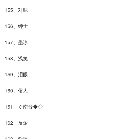
155、对味
156、绅士
157、墨凉
158、浅笑
159、泪眼
160、俗人
161、ぐ南音◆◇
162、反派
163、強硬