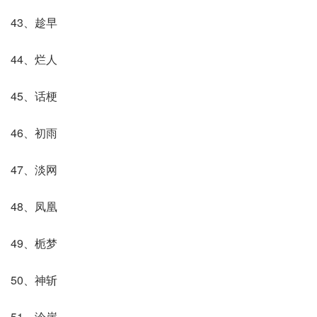
43、趁早
44、烂人
45、话梗
46、初雨
47、淡网
48、凤凰
49、栀梦
50、神斩
51、泠崖