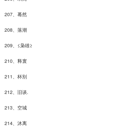
207、蓦然
208、落潮
209、≤枭雄≥
210、释寰
211、杯别
212、旧谈.
213、空城
214、沐离