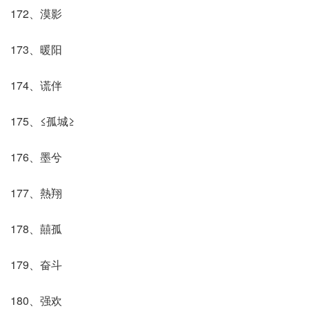
172、漠影
173、暖阳
174、谎伴
175、≤孤城≥
176、墨兮
177、熱翔
178、囍孤
179、奋斗
180、强欢