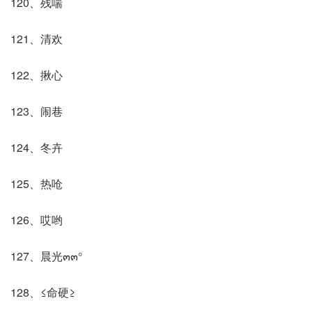
120、残喘
121、清欢
122、揪心
123、闹巷
124、冬卉
125、热呛
126、哎哟
127、晨光๓๓°
128、≤命硬≥