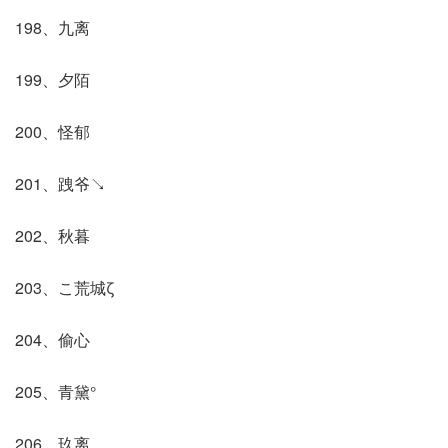
198、九离
199、夕陌
200、怪郁
201、跩爷↘
202、秋暮
203、こ荒城ζ
204、偷心
205、青黛°
206、玖离