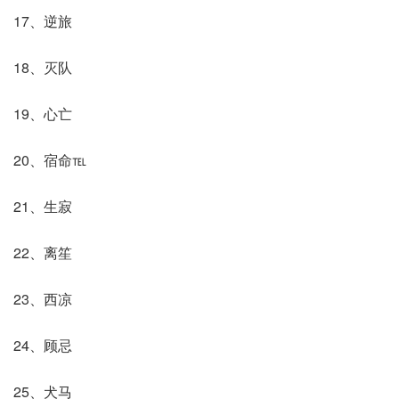
17、逆旅
18、灭队
19、心亡
20、宿命℡
21、生寂
22、离笙
23、西凉
24、顾忌
25、犬马