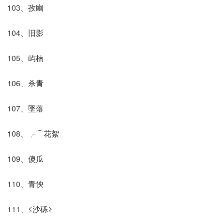
103、孜幽
104、旧影
105、屿楠
106、杀青
107、墜落
108、╭⌒花絮
109、傻瓜
110、青怏
111、≤沙砾≥