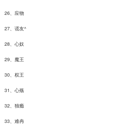
26、应物
27、谎友^
28、心奴
29、魔王
30、权王
31、心殇
32、独瘾
33、难冉