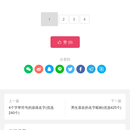
1
2
3
4
赞 (
0
)

分享到








上一篇
下一篇
4个字带符号的游戏名字(优选
男生喜欢的名字昵称(优选425个)
240个)