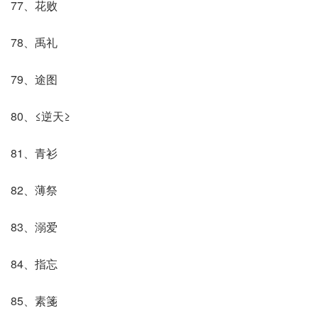
77、花败
78、禹礼
79、途图
80、≤逆天≥
81、青衫
82、薄祭
83、溺爱
84、指忘
85、素箋