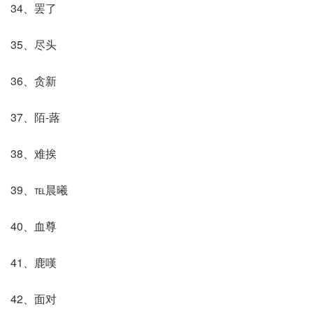
34、罢了
35、尽头
36、贪新
37、陌-蕗
38、难挨
39、℡晨曦
40、血尊
41、鹿嘆
42、面对