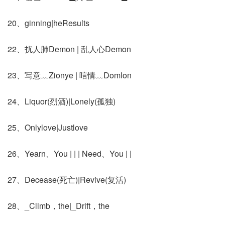
20、ginning|heResults
22、扰人肺Demon | 乱人心Demon
23、写意﹏Zionye | 唁情﹏Domlon
24、Liquor(烈酒)|Lonely(孤独)
25、Onlylove|Justlove
26、Yearn、You | | | Need、You | |
27、Decease(死亡)|Revive(复活)
28、_Climb，the|_Drift，the