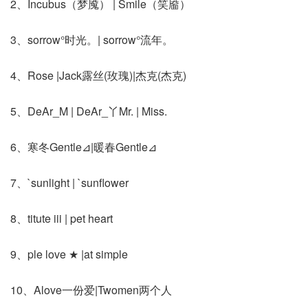
2、Incubus（梦魇） | Smile（笑靥）
3、sorrow°时光。| sorrow°流年。
4、Rose |Jack露丝(玫瑰)|杰克(杰克)
5、DeAr_M | DeAr_丫Mr. | Miss.
6、寒冬Gentle⊿|暖春Gentle⊿
7、`sunlight | `sunflower
8、titute iii | pet heart
9、ple love ★ |at simple
10、Alove一份爱|Twomen两个人