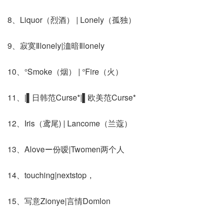
8、Liquor（烈酒） | Lonely（孤独）
9、寂寞Ⅱlonely|洫暗Ⅱlonely
10、°Smoke（烟） | °Fire（火）
11、|▌日韩范Curse*|▌欧美范Curse*
12、Iris（鸢尾) | Lancome（兰蔻）
13、Aloveー份嗳|Twomen两个人
14、touching|nextstop，
15、写意Zionye|言情Domlon