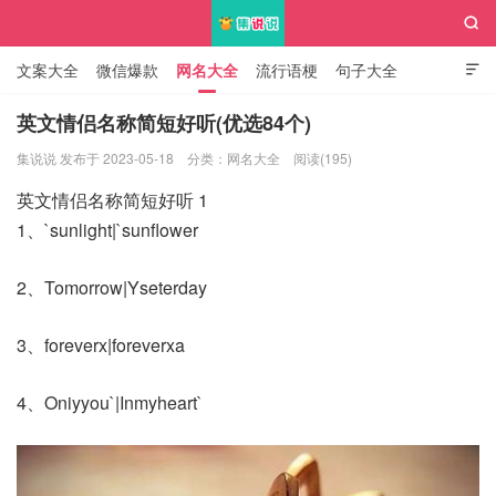

文案大全
微信爆款
网名大全
流行语梗
句子大全

知识大全
英文情侣名称简短好听(优选84个)
集说说 发布于 2023-05-18
分类：
网名大全
阅读(195)
集说说
英文情侣名称简短好听 1
1、`sunlight|`sunflower
2、Tomorrow|Yseterday
3、foreverx|foreverxa
4、Oniyyou`|Inmyheart`