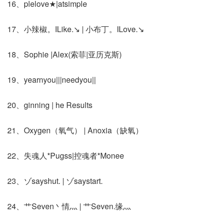
16、plelove★|atsimple
17、小辣椒。ILike.↘ | 小布丁。ILove.↘
18、Sophie |Alex(索菲|亚历克斯)
19、yearnyou|||needyou||
20、ginning | he Results
21、Oxygen（氧气） | Anoxia（缺氧）
22、失魂人*Pugss|控魂者*Monee
23、ゾsayshut. | ゾsaystart.
24、艹Seven丶情灬 | 艹Seven.缘灬