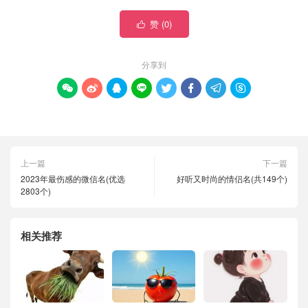
赞 (
0
)

分享到








上一篇
下一篇
2023年最伤感的微信名(优选
好听又时尚的情侣名(共149个)
2803个)
相关推荐