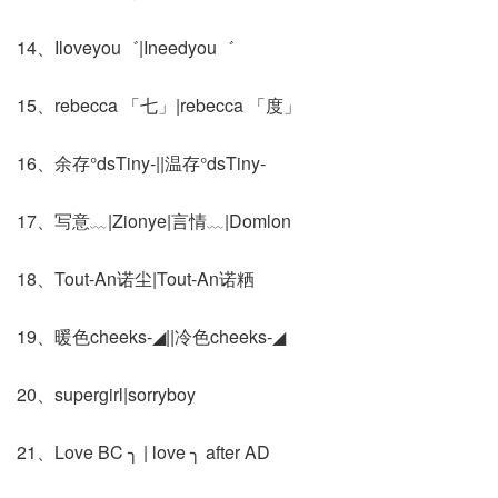
14、Iloveyou゛|Ineedyou゛
15、rebecca 「七」|rebecca 「度」
16、余存°dsTiny-||温存°dsTiny-
17、写意﹏|Zionye|言情﹏|Domlon
18、Tout-An诺尘|Tout-An诺粞
19、暖色cheeks-◢||冷色cheeks-◢
20、supergirl|sorryboy
21、Love BC ╮ | love ╮ after AD