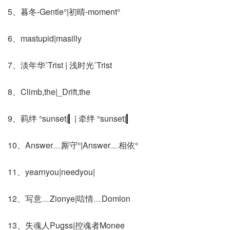
5、暮冬-Gentle°|初晴-moment°
6、mastupid|masilly
7、淡年华ˉTrist | 浅时光ˉTrist
8、Climb,the|_Drift,the
9、羁绊 °sunset|▎| 牵绊 °sunset|▎
10、Answer﹏厮守°|Answer﹏相依°
11、yearnyou|needyou|
12、写意﹏Zionye|唁情﹏Domlon
13、失魂人Pugss|控魂者Monee