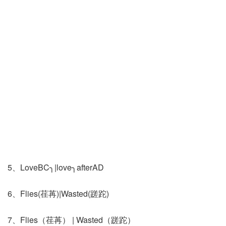
5、LoveBC╮|love╮afterAD
6、Flies(荏苒)|Wasted(蹉跎)
7、Flies（荏苒） | Wasted（蹉跎）