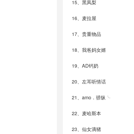
15、黑凤梨
16、麦拉屋
17、贵重物品
18、我爸妈女婿
19、AD钙奶
20、左耳听情话
21、amo．骄纵╰
22、麦哈斯本
23、仙女滴猪