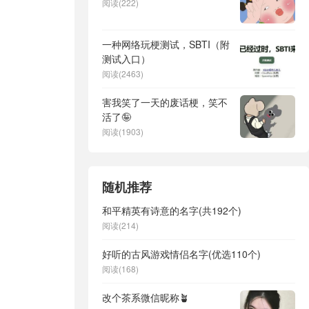
阅读(222)
一种网络玩梗测试，SBTI（附
测试入口）
阅读(2463)
害我笑了一天的废话梗，笑不
活了🤪
阅读(1903)
随机推荐
和平精英有诗意的名字(共192个)
阅读(214)
好听的古风游戏情侣名字(优选110个)
阅读(168)
改个茶系微信昵称🪴