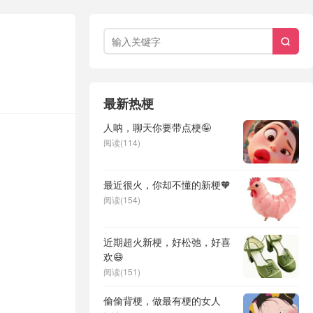

最新热梗
人呐，聊天你要带点梗🤪
阅读(114)
最近很火，你却不懂的新梗🧡
阅读(154)
近期超火新梗，好松弛，好喜
欢😄
阅读(151)
偷偷背梗，做最有梗的女人