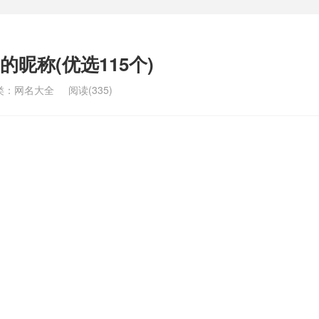
昵称(优选115个)
类：
网名大全
阅读(335)