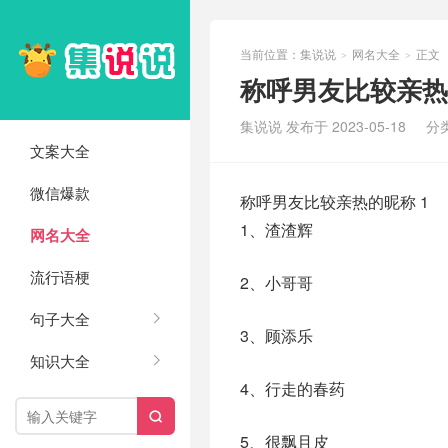
当前位置：
集说说
网名大全
正文
>
>
称呼男友比较亲热的
集说说 发布于 2023-05-18
分
文案大全
微信爆款
称呼男友比较亲热的昵称 1
1、渣渣辉
网名大全
流行语梗
2、小哥哥
句子大全
3、顾添乐
知识大全
4、行走的春药

5、很飘且皮