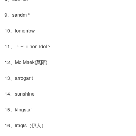
9、sandm °
10、tomorrow
11、╰︶￠non-idol丶
12、Mo Maek(莫陌)
13、arrogant
14、sunshine
15、kingstar
16、iraqis（伊人）