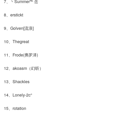
7、丶Summer℡ 念
8、erstickt
9、Golven[流浪]
10、Thegreat
11、Frode(弗罗泽)
12、akoasm（幻听）
13、Shackles
14、Lonely-2c°
15、rotation