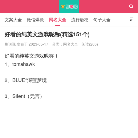

文案大全
微信爆款
网名大全
流行语梗
句子大全

知识大全
好看的纯英文游戏昵称(精选151个)
集说说 发布于 2023-05-17
分类：
网名大全
阅读(206)
集说说
好看的纯英文游戏昵称 1
1、tomahawk
2、BLUE°深蓝梦境
3、Silent（无言）