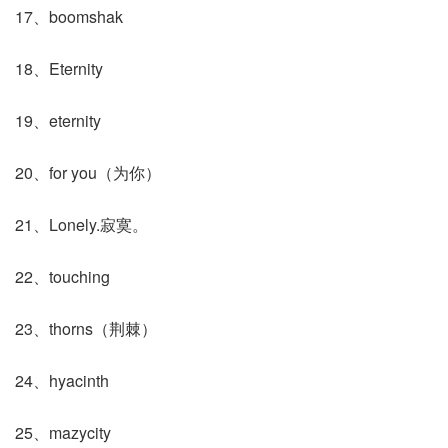
17、boomshak
18、Eternity
19、eternity
20、for you（为你）
21、Lonely.寂寞。
22、touching
23、thorns（荆棘）
24、hyacinth
25、mazycity