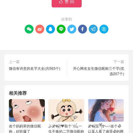
赞 (
0
)

分享到








上一篇
下一篇
微信有诗意的名字大全(共563个)
开心网名女生微信昵称三个字(优
选207个)
相关推荐
改个妈妈辈的微信昵
🤹ℒᎭℯ⃝“🧡取个˚𑁍ࠬܓ一
ℒᎭℯ⃝宝ཀོོ࿐˶⍤改个🥀
称，好听爆了
生不换的二字微信昵称
让某人看了难受🥀的网