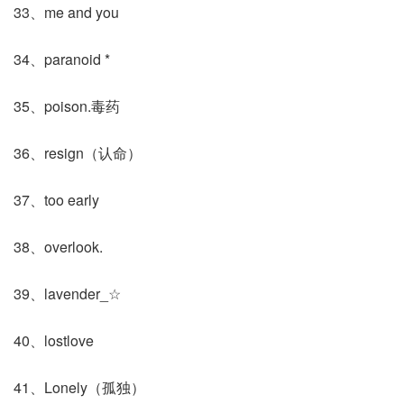
33、me and you
34、paranoid *
35、poison.毒药
36、resign（认命）
37、too early
38、overlook.
39、lavender_☆
40、lostlove
41、Lonely（孤独）