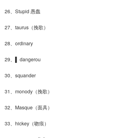
26、Stupid 愚蠢
27、taurus（挽歌）
28、ordinary
29、▌ dangerou
30、squander
31、monody（挽歌）
32、Masque（面具）
33、hickey（吻痕）