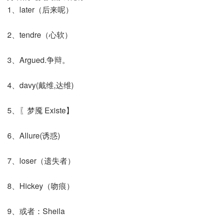
1、later（后来呢）
2、tendre（心软）
3、Argued.争辩。
4、davy(戴维,达维)
5、〖梦魇 Existe】
6、Allure(诱惑)
7、loser（遗失者）
8、Hickey（吻痕）
9、或者：Sheila