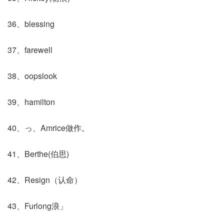
36、blessing
37、farewell
38、oopslook
39、hamilton
40、っ、Amrice做作。
41、Berthe(伯思)
42、Resign（认命）
43、Furlong浪」