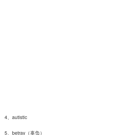
4、autistic
5、betray（辜负）