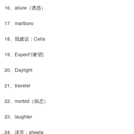
16、allure（诱惑）
17、marlboro
18、我建议：Celia
19、Expect°{奢望}
20、Daylight
21、traveler
22、morbid（病态）
23、laughter
24、读音：sheela