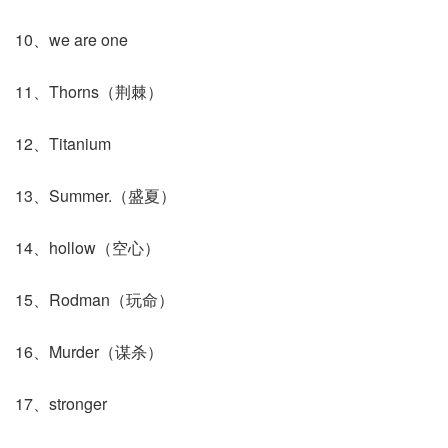
10、we are one
11、Thorns（荆棘）
12、Titanium
13、Summer.（盛夏）
14、hollow（空心）
15、Rodman（玩命）
16、Murder（谋杀）
17、stronger