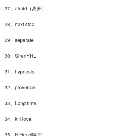
27、afraid（离开）
28、next stop
29、separate
30、SirenYHL
31、hypnosis
32、provence
33、Long time ,
34、kill love
35、Hickey(吻痕)