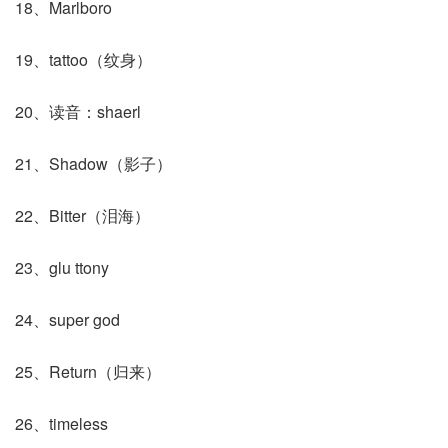
18、Marlboro
19、tattoo（纹身）
20、读音：shaerl
21、Shadow（影子）
22、Bitter（泪海）
23、glu ttony
24、super god
25、Return（归来）
26、timeless