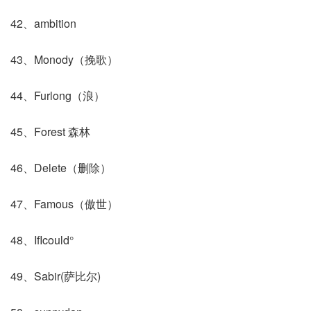
42、ambition
43、Monody（挽歌）
44、Furlong（浪）
45、Forest 森林
46、Delete（删除）
47、Famous（傲世）
48、IfIcould°
49、Sabir(萨比尔)