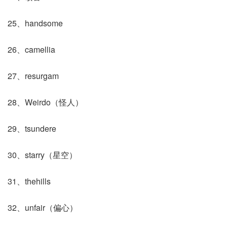
25、handsome
26、camellia
27、resurgam
28、Weirdo（怪人）
29、tsundere
30、starry（星空）
31、thehills
32、unfair（偏心）