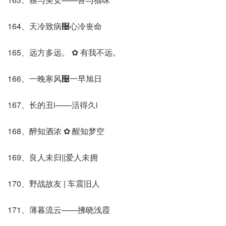
164、天冷致病઴心冷丧命
165、远方多远。 ✿ 有我不远。
166、一晚寒风઴一早旭日
167、长的丑i——活得久i
168、醉知酒浓 ✿ 醒知梦空
169、良人未归||爱人未拥
170、野战故友 | 车震旧人
171、薄暮流云——拂晓浅霞