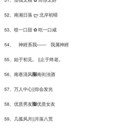
52、南湘日落 ლ 北岸初晴
53、咬一口甜 ✿ 吃一口咸
54、ゝ神經系我——ゝ我属神經
55、始于初见。 ||止于终老。
56、南巷清风઴南街浊酒
57、万人中心||你会发光
58、优质男友઴优质女友
59、几孤风月||月落八荒