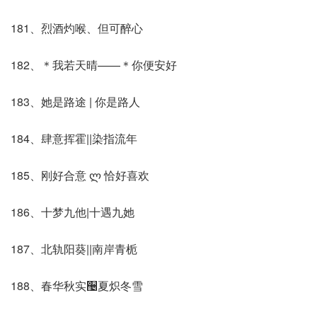
181、烈酒灼喉、但可醉心
182、＊我若天晴——＊你便安好
183、她是路途 | 你是路人
184、肆意挥霍||染指流年
185、刚好合意 ლ 恰好喜欢
186、十梦九他|十遇九她
187、北轨阳葵||南岸青栀
188、春华秋实઴夏炽冬雪