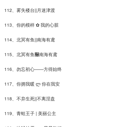
112、雾失楼台||月迷津渡
113、你的模样 ✿ 我的心脏
114、北冥有鱼||南海有鸢
115、北冥有鱼઴南海有鸢
116、勿忘初心——方得始终
117、你拥我暖 ლ 你在我安
118、不弃生死||不离涅盘
119、青蛙王子 | 美丽公主