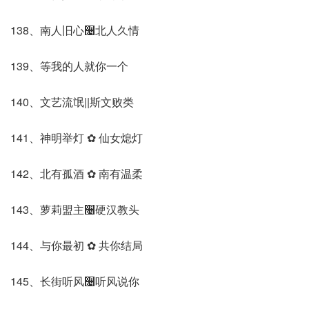
138、南人旧心઴北人久情
139、等我的人就你一个
140、文艺流氓||斯文败类
141、神明举灯 ✿ 仙女熄灯
142、北有孤酒 ✿ 南有温柔
143、萝莉盟主઴硬汉教头
144、与你最初 ✿ 共你结局
145、长街听风઴听风说你