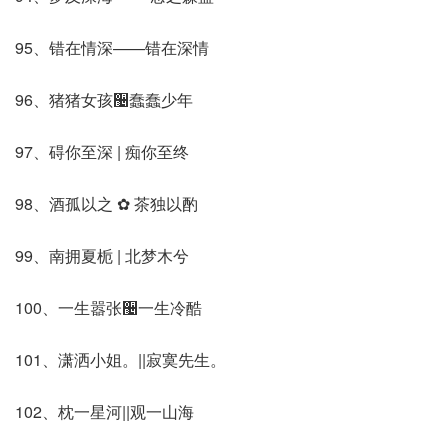
95、错在情深——错在深情
96、猪猪女孩઴蠢蠢少年
97、碍你至深 | 痴你至终
98、酒孤以之 ✿ 茶独以酌
99、南拥夏栀 | 北梦木兮
100、一生嚣张઴一生冷酷
101、潇洒小姐。||寂寞先生。
102、枕一星河||观一山海