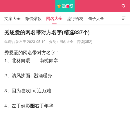

文案大全
微信爆款
网名大全
流行语梗
句子大全

知识大全
秀恩爱的网名带对方名字(精选837个)
集说说 发布于 2023-05-10
分类：
网名大全
阅读(352)
集说说
秀恩爱的网名带对方名字 1
1、北葵向暖——南栀倾寒
2、清风拂面.||烈酒暖身.
3、因为喜欢||可迎万难
4、左手倒影઴右手年华