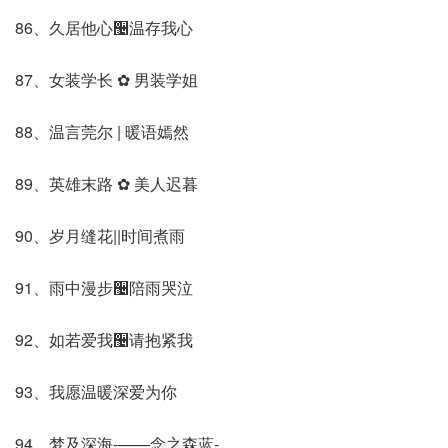
86、久居他心઴温存我心
87、女装学长 ✿ 男装学姐
88、温言莞尔 | 暖语嫣然
89、英雄末路 ✿ 美人迟暮
90、岁月缝花||时间煮雨
91、雨中漫步઴陪雨哭泣
92、如若爱我઴请抱紧我
93、我愿温暖深爱为你
94、梦及深海-——念之森蓝-