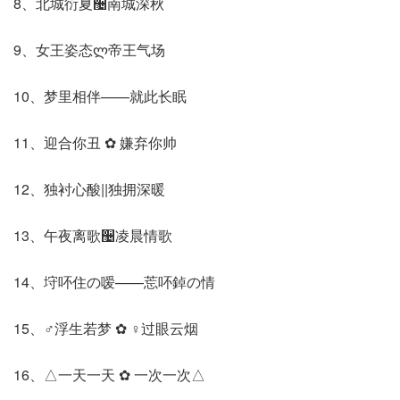
8、北城衍夏઴南城深秋
9、女王姿态ლ帝王气场
10、梦里相伴——就此长眠
11、迎合你丑 ✿ 嫌弃你帅
12、独衬心酸||独拥深暖
13、午夜离歌઴凌晨情歌
14、垨吥住の嗳——莣吥鋽の情
15、♂浮生若梦 ✿ ♀过眼云烟
16、△一天一天 ✿ 一次一次△