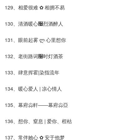
129、相爱很难 ✿ 相拥不易
130、清酒暖心઴烈酒醉人
131、眼前起雾 ლ 心里想你
132、老街路词઴时灯酒茶
133、肆意挥霍|染指流年
134、暖心爱人 | 凉心情人
135、幕府尛軒——幕府尛亞
136、想你、窒息 | 爱你、桎枯
137、常伴她心 ✿ 安于他梦