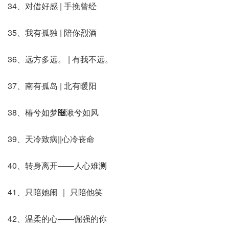
34、对借好感 | 手挽曾经
35、我有孤独 | 陪你烈酒
36、远方多远。 | 有我不远。
37、南有孤岛 | 北有暖阳
38、椿兮如梦઴湫兮如风
39、天冷致病||心冷丧命
40、转身离开——人心难测
41、只陪她闹 ｜ 只陪他笑
42、温柔的心——倔强的你