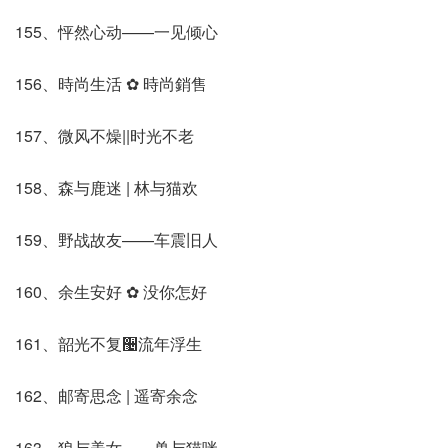
155、怦然心动——一见倾心
156、時尚生活 ✿ 時尚銷售
157、微风不燥||时光不老
158、森与鹿迷 | 林与猫欢
159、野战故友——车震旧人
160、余生安好 ✿ 没你怎好
161、韶光不复઴流年浮生
162、邮寄思念 | 遥寄余念
163、狼与美女——兽与猫咪