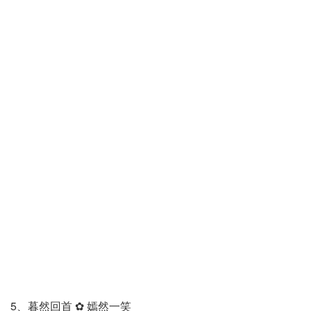
5、暮然回首 ✿ 嫣然一笑