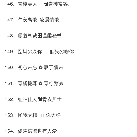
146、青楼美人。 ઴青楼常客。
147、午夜离歌||凌晨情歌
148、霸道总裁઴温柔秘书
149、踮脚の亲你 ｜ 低头の吻你
150、初心未忘 ✿ 衷于情末
151、青橘栀耳 ✿ 青柠微凉
152、红袖佳人઴青衣居士
153、怪我太糟 | 而你太好
154、傻逼菇凉也有人爱