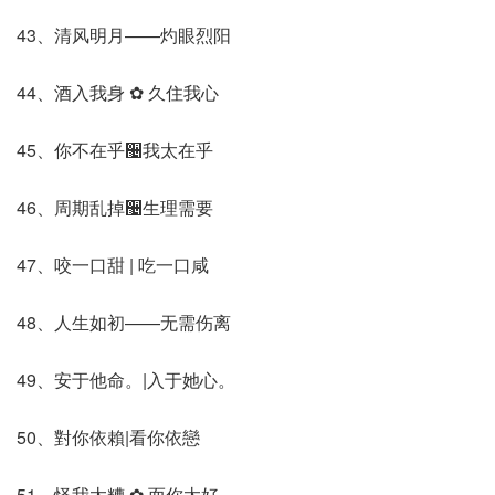
43、清风明月——灼眼烈阳
44、酒入我身 ✿ 久住我心
45、你不在乎઴我太在乎
46、周期乱掉઴生理需要
47、咬一口甜 | 吃一口咸
48、人生如初——无需伤离
49、安于他命。|入于她心。
50、對你依賴|看你依戀
51、怪我太糟 ✿ 而你太好