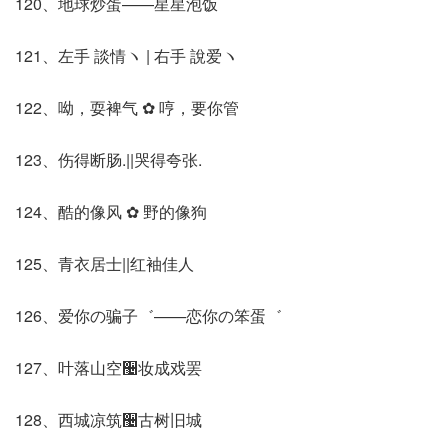
120、地球炒蛋——星星泡饭
121、左手 談情ヽ | 右手 說爱ヽ
122、呦，耍裨气 ✿ 哼，要你管
123、伤得断肠.||哭得夸张.
124、酷的像风 ✿ 野的像狗
125、青衣居士||红袖佳人
126、爱你の骗子゛——恋你の笨蛋゛
127、叶落山空઴妆成戏罢
128、西城凉筑઴古树旧城