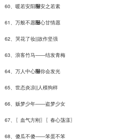
60、暖若安阳઴安之若素
61、万般不愿઴心甘情愿
62、哭花了妆||故作坚强
63、浪客竹马——结发青梅
64、万人中心઴你会发光
65、世态炎凉||人模狗样
66、贩梦少年——盗梦少女
67、〖血气方刚〗〖春心荡漾〗
68、傻瓜不傻——笨蛋不笨