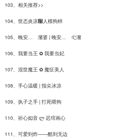
103、相关推荐>>
104、世态炎凉઴人模狗样
105、晚安﹏ゞ潴婆 | 晚安﹏ゞ尐潴
106、我要当王 ✿ 我要当妃
107、混世魔王 ✿ 魔怔美人
108、手心温暖 | 指尖冰凉
109、执子之手 | 打死喂狗
110、祈心姒音 ლ 迟绾画心
111、可爱到炸——酷到无边