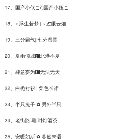
17、国产小伙こζ|国产小妞こ
18、♂浮生若梦 | ♀过眼云烟
19、三分霸气||七分温柔
20、夏雨倾城઴北港不夏
21、肆意妄为઴无法无天
22、白栀衬衫 | 栗色长裙
23、半只兔子 ✿ 另外半只
24、老街路词||时灯酒茶
25、安暖如斯 ✿ 暮然未语