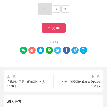
1
2
3
赞 (
0
)

分享到








上一篇
下一篇
充满活力的男生昵称两个字(共
小女生可爱网名昵称大全(优选
1166个)
398个)
相关推荐