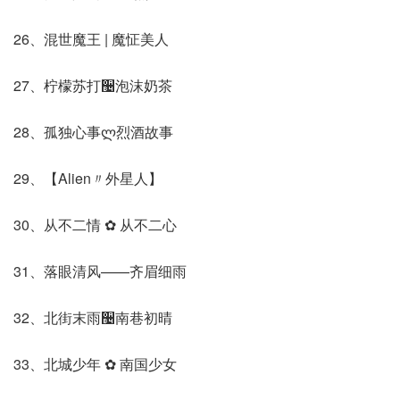
26、混世魔王 | 魔怔美人
27、柠檬苏打઴泡沫奶茶
28、孤独心事ლ烈酒故事
29、【Alien〃外星人】
30、从不二情 ✿ 从不二心
31、落眼清风——齐眉细雨
32、北街末雨઴南巷初晴
33、北城少年 ✿ 南国少女