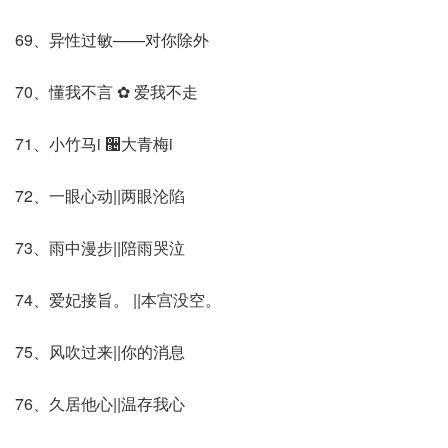
69、异性过敏——对你除外
70、懂我不言 ✿ 爱我不走
71、小竹马i ઴大青梅i
72、一眼心动||两眼沦陷
73、雨中漫步||陪雨哭泣
74、爱妃接旨。 ||本宫没空。
75、风吹过来||你的消息
76、久居他心||温存我心