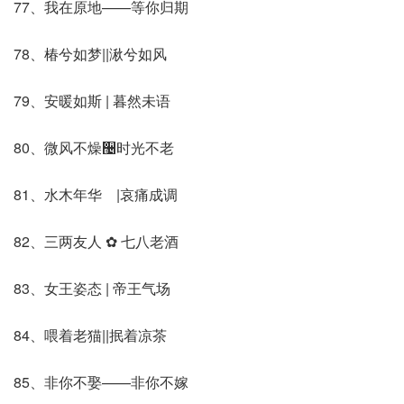
77、我在原地——等你归期
78、椿兮如梦||湫兮如风
79、安暖如斯 | 暮然未语
80、微风不燥઴时光不老
81、水木年华ゝ|哀痛成调ゝ
82、三两友人 ✿ 七八老酒
83、女王姿态 | 帝王气场
84、喂着老猫||抿着凉茶
85、非你不娶——非你不嫁