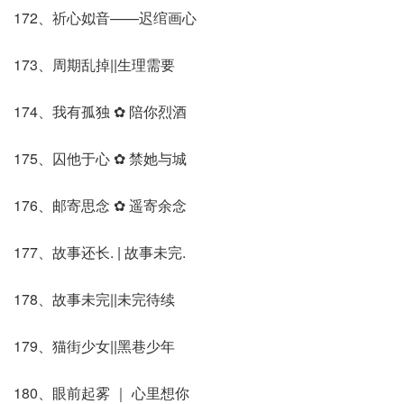
172、祈心姒音——迟绾画心
173、周期乱掉||生理需要
174、我有孤独 ✿ 陪你烈酒
175、囚他于心 ✿ 禁她与城
176、邮寄思念 ✿ 遥寄余念
177、故事还长. | 故事未完.
178、故事未完||未完待续
179、猫街少女||黑巷少年
180、眼前起雾 ｜ 心里想你