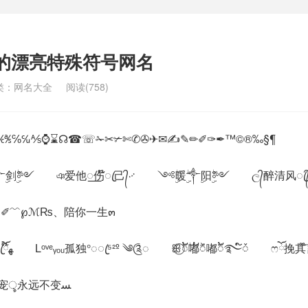
制的漂亮特殊符号网名
类：
网名大全
阅读(758)
℁℅℆⅍⌚⌛☊☎☏✁✂✃✄✆✇✈✉✍✎✏✐✑✒™©®‰§¶
ۣ剑ۣۖ༻ ঞ爱他꯭伤໊ꦿ己᭄࿚ ༺ۣۖ暖ۣۖ༒ۣ阳ۣۖ༻ ල᭄醉清风
ﺴﻬ伴你ৢ一生一世ﺴ ✐﹌℘ℳ₨、陪你一生๓
4、ℳ๓樱ζั桃℘ 满ꦿ໊ོﻬ满ꦿ໊ོﻬ Lᵒᵛᵉᵧₒᵤ孤独°◌ꦿ⁵²º ༄༊◌ ꕥ⃝ᮨ້ۖ嘟້ۖᮨ嘟ᮨ້࿐໌ᮨ ෆོ
5、╰ꕥS͙O͙͙D͙͙A͙ꕥ╮ ৡৢﺴﻬ独宠ৢ永远不变ﺴ