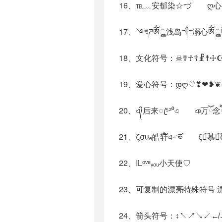
17、༺ཌༀൢ浅岛༒溺心ༀ
18、文化符号：☠☤☥☦☧☨☩
19、爱心符号：დღ♡❣❤❥❦
20、এ᭄后来ꦿ⁵²⁰এ ঞ万ོ念ོ
21、ζσυₑ皓轩໌້এ࿚ཙ ζั
22、ILᵒᵛᵉᵧₒᵤ小天使♡
23、可复制的漂亮特殊符号
24、箭头符号：↕↖↗↘↙↚