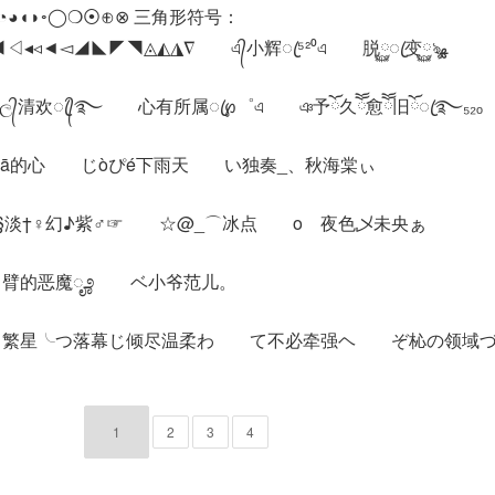
◓◔◕◖◗◦◯❍⦿⊕⊗ 三角形符号：
∆⊿▲△▴▵▶▷▸▹►▻▼▽▾▿◀◁◂◃◄◅◢◣◤◥◬◭◮∇ এ᭄小辉ꦿ⁵²⁰এ 脱࿆ꦿ变࿆ৡﻬ
᭄清欢ꦿ᭄࿐ 心有所属ꦿ℘゜এ ঞ予ོ久ོོ愈ོོ旧ོꦿ࿐₅₂ₒ
占τā的心 じòぴé下雨天 い独奏_、秋海棠ぃ
§淡†♀幻♪紫♂☞ ☆@_⌒冰点 oゞ夜色乄未央ぁ
了臂的恶魔ೄ೨ ベ小爷范儿。
╮繁星╰つ落幕じ倾尽温柔わ て不必牵强ヘ ぞ杺の领域
1
2
3
4