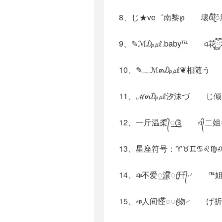
8、じ★ve゛南黎℘ 壞꧔ꦿ້໌ᮨ
9、✎ℳ₯㎕.baby℡ এ花ཽ࿆农ཽ࿆ꦿ
10、✎﹏ℳ๓₯㎕❦相随う I
12、一斤温柔᭄꯭༊ এ᭄二姐ꦿ⁵
13、星座符号：♈♉♊♋♌♍
15、ঞ人间怪໊◌ꦿ物࿚ げ