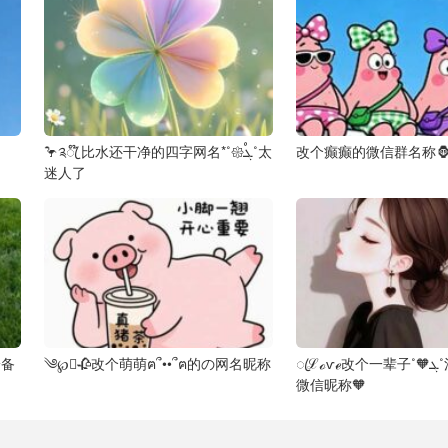
🦩༉ꦿ໊ 比水还干净的四字网名*˚𑁍ࠬܓ˚太
改个癫癫的微信群名称
迷人了
࿐备
༄℘⃝🥀改个萌萌ฅ՞••՞ฅ的の网名昵称
ꦿℒℴѵℯ改个一辈子˚🧡ܓ˚清净࿐的ꦾᩚ
微信昵称🧡