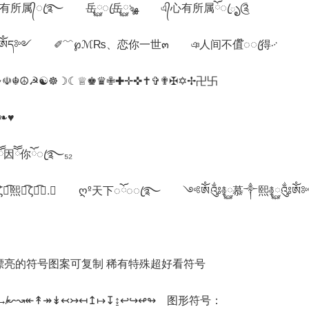
16、℡﹏安郁染☆づ ღ心有所属᭄ꦿ࿐ 岳࿆ꦿ岳࿆ৡﻬ এ᭄心有所属ོꦿృ༊
ൢༀད༻ ✐﹌℘ℳ₨、恋你一世๓ ঞ人间不值໊◌ꦿ得࿚
☪☫☬☮☭☯☸☽☾♕♚♛✙✚✛✜✝✞✟✠✡✢卍卐
❧♥
ོ因ོོ你ོꦿ࿐₅₂
͡慕ั͡ζั͡熙ั͡ζั͡✾.♡ ღº天下◌ོ◌ꦿ࿐ ༺ༀ༂࿅࿆慕༒熙࿅࿆༂
 漂亮的符号图案可复制 稀有特殊超好看符号
↛↜↝↞↟↠↡↢↣↤↥↦↧↨↩↪↫↬ 图形符号：