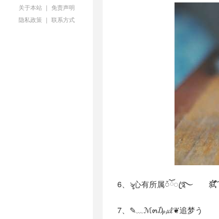
关于本站
|
免责声明
隐私政策
|
联系方式
6、ৡ心有所属ᮨོꦿ࿐ 弑້
7、✎﹏ℳ๓₯㎕❦追梦う じ★