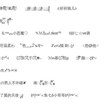
脾꧔ꦿ້໌ᮨ氣꧔ꦿ້໌ᮨ ꯭林꯭依꯭沐꯭ꦿ᭄ ε祈祈猫儿з
᭄้໊ྃۖ
Lᵒᵛᵉᵧₒᵤ小恶魔♡ ✎ℳ₯㎕.dear℡ ǒ好じ☆ve酒
11、ℳ๓₯㎕汐沫づ じ倾尽温柔わ ້色؄ ໌꧉࿐ ℒℴѵℯ猫·刺ꦿ⸙ ♀想@他♂
²⁰এ ζั͡浪ั͡ζ子ั͡ζ✾ ̶ ℳ๓慕ζั͡熙℘ 汐້ ໌颜◌ꦿ࿐
♎♏♐♑♒♓
14、ঞ不爱꯭滾໊ꦿ幵᭄࿚ ℡姐の男人不许碰✘ 南ꦿ໊ོﻬ宫ꦿ໊ོﻬ
折了翼的天使ೄ೨ ࿅ད༻+:鱼七δ小哥哥࿅ད༻+: