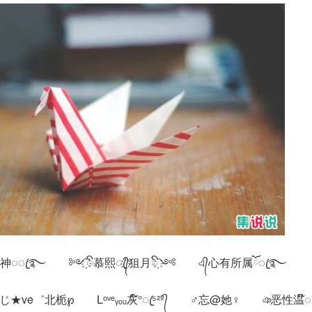
 ໌神◌ꦿ࿐ ༻҉ꦼ慕熙ꦿ҉᭄狙月ꦼ҉༺ এ᭄心有所属ོꦿ࿐
ve゛北栀℘ Lᵒᵛᵉᵧₒᵤ灰໌°ꦿ⁵²º᭄ ♂忘@她♀ ঞ恶性温໊◌