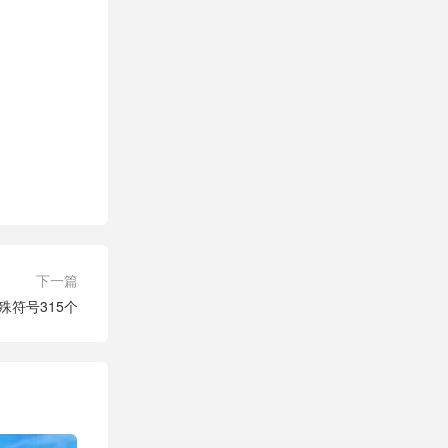
下一篇
殊符号315个