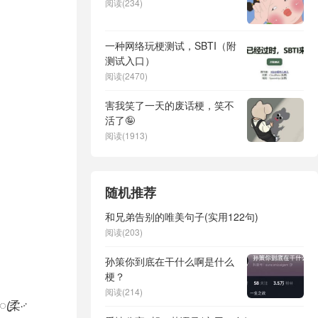
阅读(234)
一种网络玩梗测试，SBTI（附
测试入口）
阅读(2470)
害我笑了一天的废话梗，笑不
活了🤪
阅读(1913)
随机推荐
和兄弟告别的唯美句子(实用122句)
阅读(203)
孙策你到底在干什么啊是什么
梗？
阅读(214)
ꦿ柔࿚