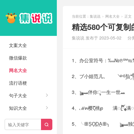
当前位置：
集说说
网名大全
正文
>
>
精选580个可复
集说说 发布于 2023-05-02
分
文案大全
微信爆款
1、办公室符号：‱№℗℠℡℀
网名大全
2、ブ小姐范儿。 ༺ۣۖ仙ۣۖ༒
流行语梗
3、ৡৢ
句子大全
知识大全
