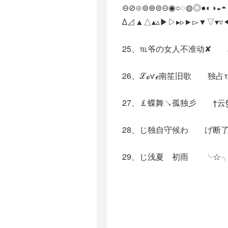
⊖⊘⊙⊚⊛⊜⊝◉○◌◍◎●◐◑◒
25、℡爷の女人不准动✘ ල
26、ℒℴѵℯ南笙旧歌 独
27、￡蝶舞↘孤独彡 †云
28、じ独自守候わ げ断
29、じ浅夏ゞ初雨 ╰☆