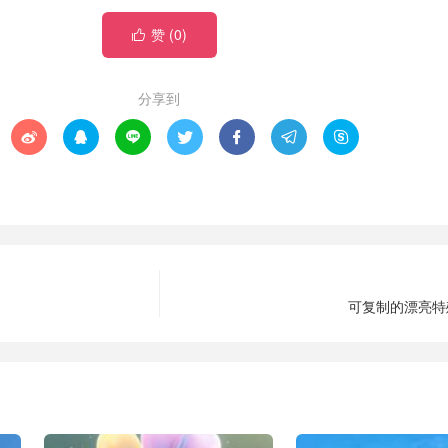
赞 (
0
)

分享到







可复制的漂亮特