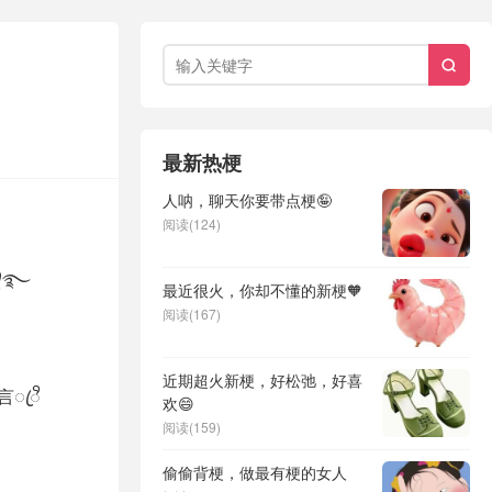

最新热梗
人呐，聊天你要带点梗🤪
阅读(124)
ꦿ᭄࿐
最近很火，你却不懂的新梗🧡
阅读(167)
近期超火新梗，好松弛，好喜
挽其໊言ꦿꨪ
欢😄
阅读(159)
偷偷背梗，做最有梗的女人