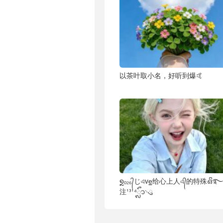
以茶叶取小名，好听到爆🤙
໑ຼₒ₂₆᭄じএve͇给心上人এ᭄的特殊ഒᩚ
注¹³¹⁴ᬽ࿙ུ