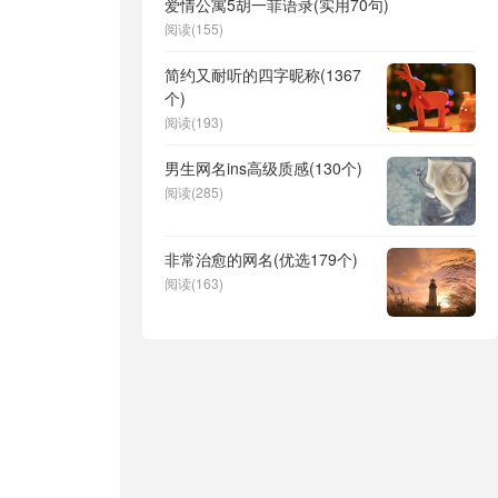
爱情公寓5胡一菲语录(实用70句)
阅读(155)
简约又耐听的四字昵称(1367
个)
阅读(193)
男生网名ins高级质感(130个)
阅读(285)
非常治愈的网名(优选179个)
阅读(163)