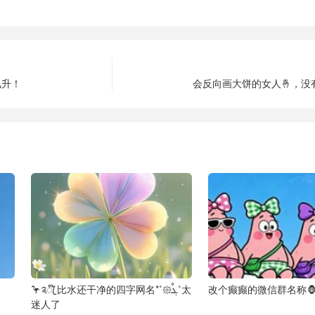
飙升！
会反向画大饼的女人🤞，没
🦩༉ꦿ໊ 比水还干净的四字网名*˚𑁍ࠬܓ˚太
改个癫癫的微信群名称
迷人了