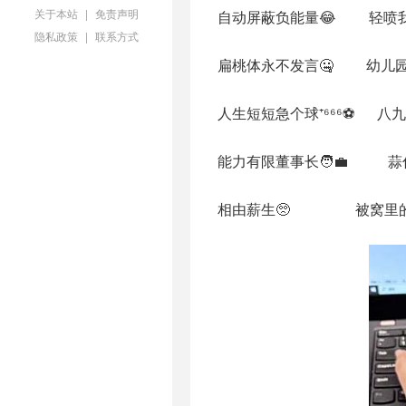
关于本站
|
免责声明
自动屏蔽负能量😂 轻喷我
隐私政策
|
联系方式
扁桃体永不发言🤐 幼儿园的
人生短短急个球⁺⁶⁶⁶⚽ 八九
能力有限董事长🧑‍💼 蒜
相由薪生🥺 被窝里的