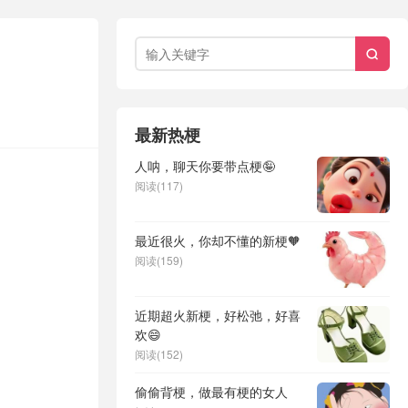

最新热梗
人呐，聊天你要带点梗🤪
阅读(117)
最近很火，你却不懂的新梗🧡
阅读(159)
近期超火新梗，好松弛，好喜
欢😄
阅读(152)
偷偷背梗，做最有梗的女人