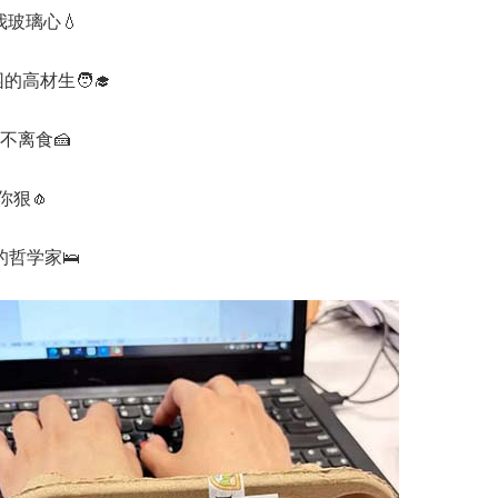
玻璃心💧
高材生🧑‍🎓
不离食🍰
你狠🧄
哲学家🛌