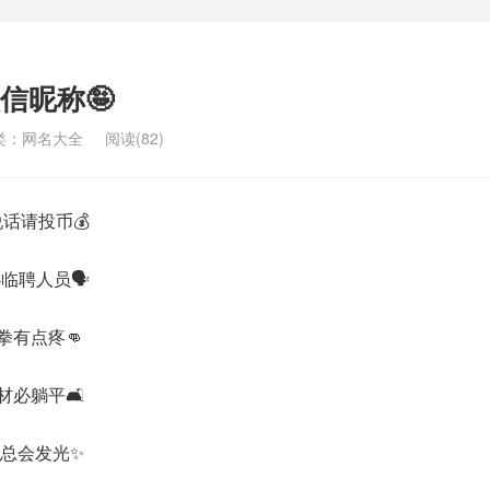
信昵称🤪
类：
网名大全
阅读(82)
话请投币💰
聘人员🗣️
有点疼👊
躺平🛋️
总会发光✨