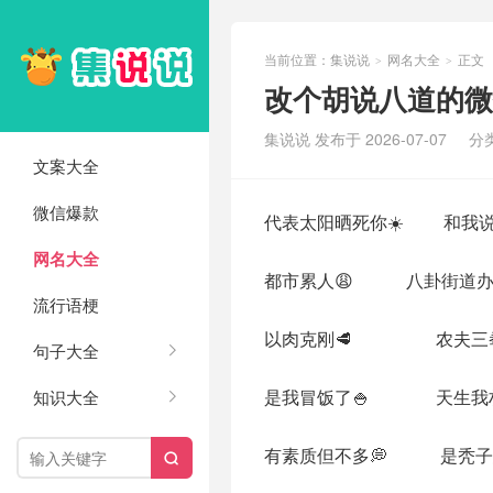
当前位置：
集说说
网名大全
正文
>
>
改个胡说八道的微
集说说 发布于 2026-07-07
分
文案大全
微信爆款
代表太阳晒死你☀️ 和我说
网名大全
都市累人😩 八卦街道办临
流行语梗
以肉克刚🥩 农夫三拳
句子大全
是我冒饭了🍚 天生我材必
知识大全
有素质但不多💭 是秃子
