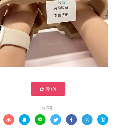
赞 (
0
)

分享到






