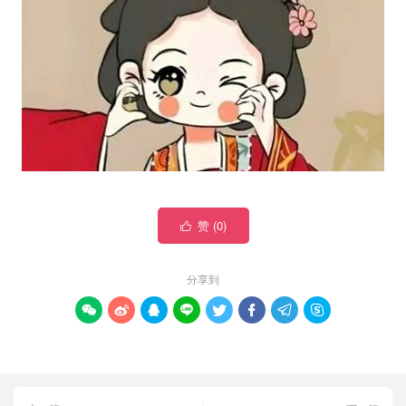
赞 (
0
)

分享到







