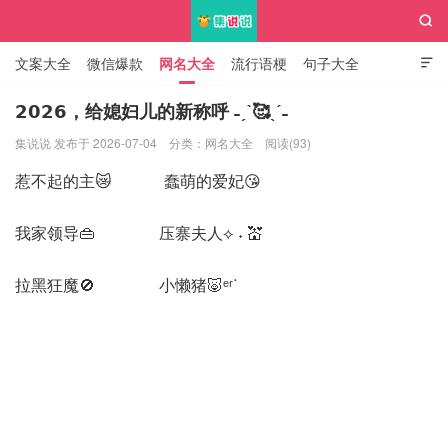

文案大全
微信爆款
网名大全
流行语梗
句子大全

知识大全
𝟮𝟬𝟮𝟲，给媳妇儿的新称呼 ˗ˏˋ🥰ˎˊ˗
集说说 发布于 2026-07-04
分类：
网名大全
阅读(93)
集说说
惹不起的主😿 蠢萌的爱妃😘
我家领导👜 压寨夫人⟡ ˖ 💒
拉黑狂魔🚫 小懒猪🐷ᵉʳᐝ