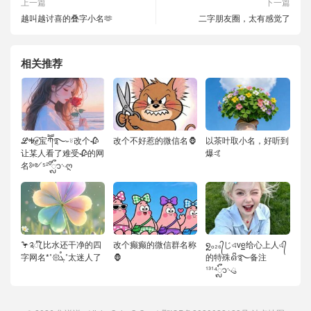
上一篇
下一篇
越叫越讨喜的叠字小名🫶
二字朋友圈，太有感觉了
相关推荐
ℒᎭℯ⃝宝ཀོོ࿐˶⍤改个🥀
改个不好惹的微信名🦍
以茶叶取小名，好听到
让某人看了难受🥀的网
爆🤙
名༻⁵²⁰ᬽ࿙ღ
🦩༉ꦿ໊ 比水还干净的四
改个癫癫的微信群名称
໑ຼₒ₂₆᭄じএve͇给心上人এ᭄
字网名*˚𑁍ࠬܓ˚太迷人了
🦍
的特殊ഒᩚ࿐备注
¹³¹⁴ᬽ࿙ུ