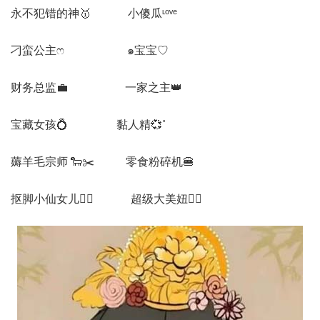
永不犯错的神🥇 小傻瓜ᶫᵒᵛᵉ
刁蛮公主ෆ ๑宝宝♡
财务总监💼 一家之主👑
宝藏女孩💍 黏人精💞˚
薅羊毛宗师 🐑✂️ 零食粉碎机🍔
抠脚小仙女儿🧚‍♀️ 超级大美妞🧚‍♀️