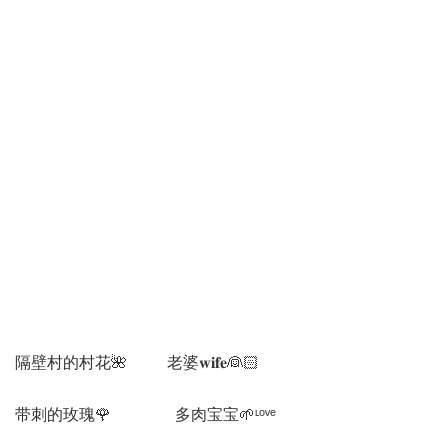
隔壁村的村花🌺 老婆𝐰𝐢𝐟𝐞👰🏻
带刺的玫瑰🌹 多肉宝宝🌱ᶫᵒᵛᵉ