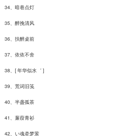
34、暗巷点灯
35、醉挽清风
36、扶醉桌前
37、依依不舍
38、[ 年华似水゛ ]
39、荒词旧笺
40、半盏孤茶
41、蒹葭青衫
42、い魂牵梦萦