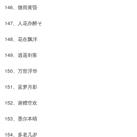
146、微雨黄昏
147、人花亦醉そ
148、花在飘洋
149、逍遥剑客
150、万世浮华
151、蓝梦月影
152、谢赠空欢
153、墨尔本晴
154、多老几岁