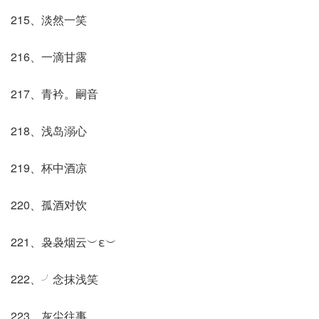
215、淡然一笑
216、一滴甘露
217、青衿。嗣音
218、浅岛溺心
219、杯中酒凉
220、孤酒对饮
221、袅袅烟云︶ε︶
222、╯念抹浅笑
223、灰尘往事