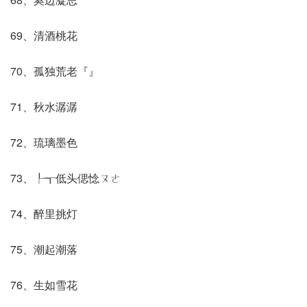
69、清酒桃花
70、孤独荒老『』
71、秋水潺潺
72、琉璃墨色
73、┞┱低头偲惗ㄡㄜ
74、醉里挑灯
75、潮起潮落
76、生如雪花