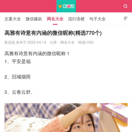

文案大全
微信爆款
网名大全
流行语梗
句子大全

知识大全
高雅有诗意有内涵的微信昵称(精选770个)
集说说 发布于 2023-04-14
分类：
网名大全
阅读(199)
集说说
高雅有诗意有内涵的微信昵称 1
1、平安是福
2、旧城烟雨
3、云卷云舒、