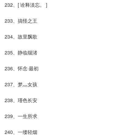
232、[ 诠释淡忘。 ]
233、搞怪之王
234、故里飘歌
235、静临烟渚
236、怀念·最初
237、梦灬女孩
238、瑾色长安
239、一生所求
240、一缕轻烟