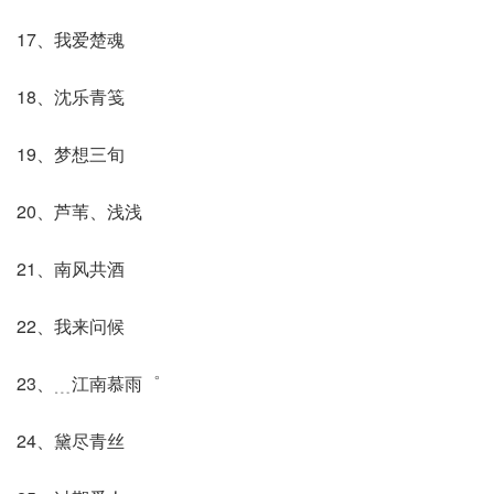
17、我爱楚魂
18、沈乐青笺
19、梦想三旬
20、芦苇、浅浅
21、南风共酒
22、我来问候
23、﹍江南慕雨゜
24、黛尽青丝