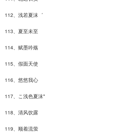
112、浅若夏沫゛
113、夏至未至
114、赋墨吟殇
115、假面天使
116、悠悠我心
117、こ浅色夏沫*
118、清风饮露
119、顺着流萤