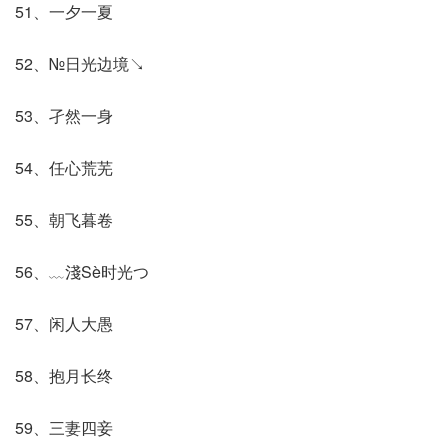
51、一夕一夏
52、№日光边境↘
53、孑然一身
54、任心荒芜
55、朝飞暮卷
56、﹏淺Sè时光つ
57、闲人大愚
58、抱月长终
59、三妻四妾