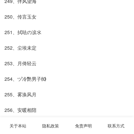
249、伴风望海
250、传言玉女
251、拭呿の涙氺
252、尘埃未定
253、月倚轻云
254、ヅ冷艷男子⑽
255、雾涣风月
256、安暖相陪
高雅有诗意有内涵的微信昵称 2
关于本站
隐私政策
免责声明
联系方式
1、风吹萤火