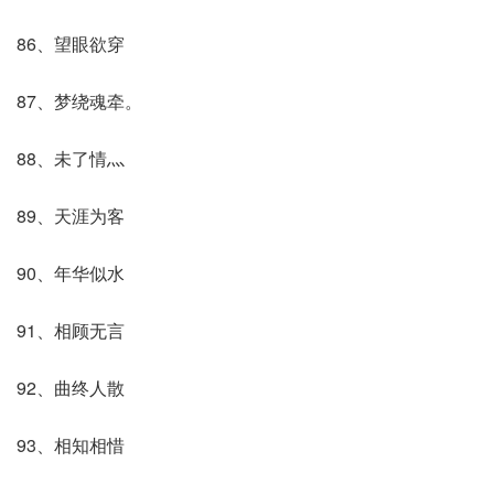
86、望眼欲穿
87、梦绕魂牵。
88、未了情灬
89、天涯为客
90、年华似水
91、相顾无言
92、曲终人散
93、相知相惜