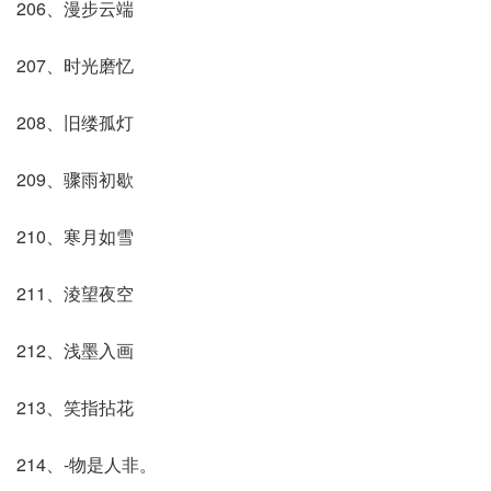
206、漫步云端
207、时光磨忆
208、旧缕孤灯
209、骤雨初歇
210、寒月如雪
211、淩望夜空
212、浅墨入画
213、笑指拈花
214、-物是人非。