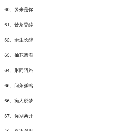
60、缘来是你
61、苦茶香醇
62、余生长醉
63、柚花离海
64、形同陌路
65、问茶孤鸣
66、痴人说梦
67、你别离开
68、奚边凝思