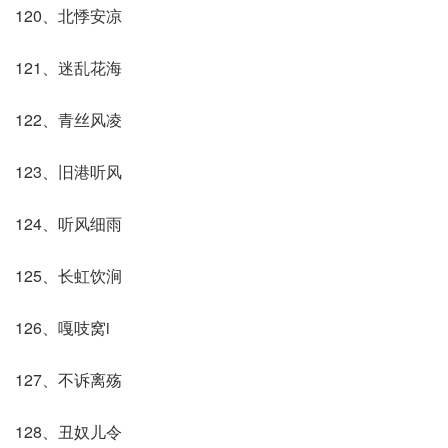
120、北悸安凉
121、迷乱花海
122、青丝风凌
123、旧港听风
124、听风细雨
125、长虹饮涧
126、嘎吱窝i
127、不诉离殇
128、丑奴儿令