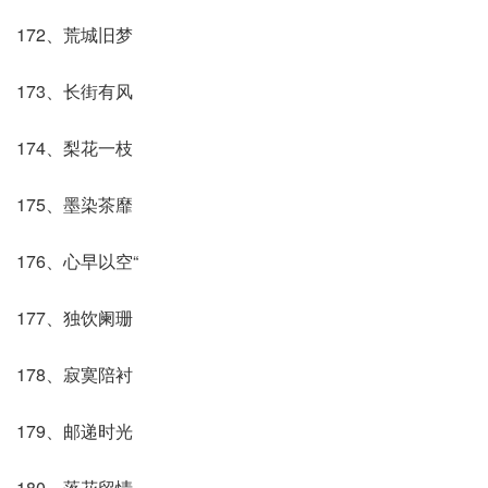
172、荒城旧梦
173、长街有风
174、梨花一枝
175、墨染茶靡
176、心早以空“
177、独饮阑珊
178、寂寞陪衬
179、邮递时光
180、落花留情