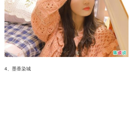
4、墨香染城