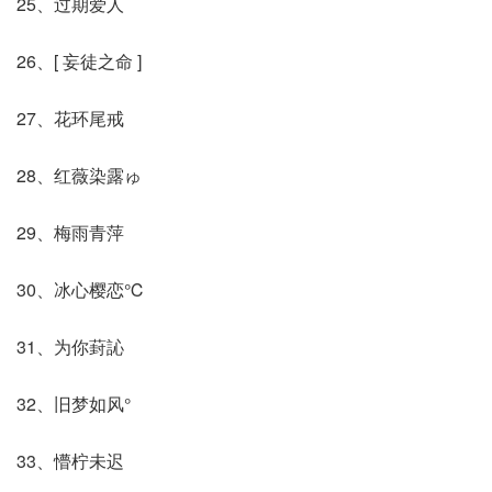
25、过期爱人
26、[ 妄徒之命 ]
27、花环尾戒
28、红薇染露ゅ
29、梅雨青萍
30、冰心樱恋℃
31、为你葑訫
32、旧梦如风°
33、懵柠未迟