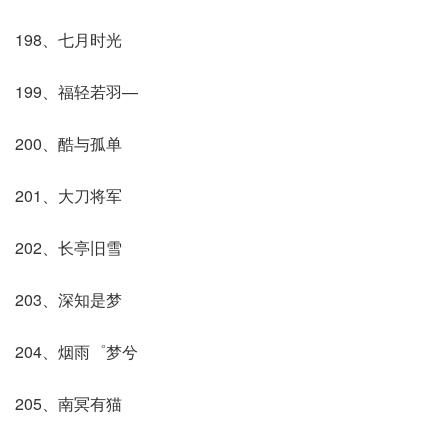
198、七月时光
199、福轻若羽—
200、酷与孤单
201、大刀将军
202、长亭旧雪
203、深知是梦
204、烟雨゜梦兮
205、南冥有猫