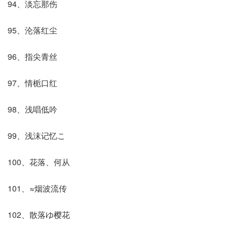
94、淡忘那伤
95、沦落红尘
96、指尖青丝
97、情栀口红
98、浅唱低吟
99、浅沫记忆こ
100、花落、何从
101、≈烟波流传
102、散落ゆ樱花ゞ