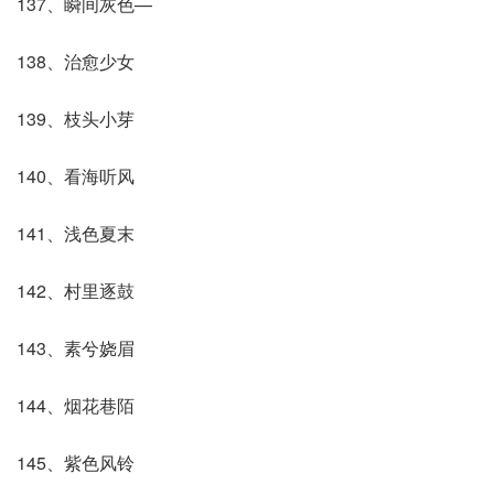
137、瞬间灰色—
138、治愈少女
139、枝头小芽
140、看海听风
141、浅色夏末
142、村里逐鼓
143、素兮娆眉
144、烟花巷陌
145、紫色风铃