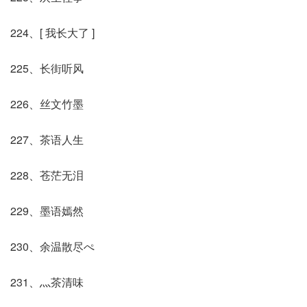
224、[ 我长大了 ]
225、长街听风
226、丝文竹墨
227、茶语人生
228、苍茫无泪
229、墨语嫣然
230、余温散尽ぺ
231、灬茶清味