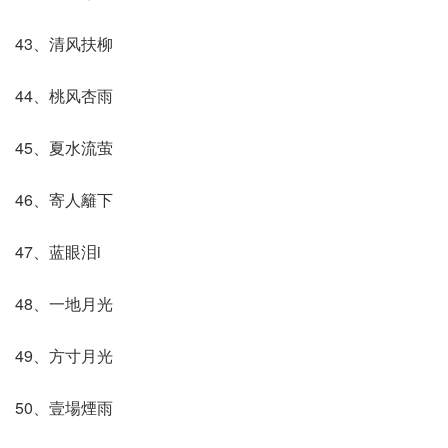
43、清风扶柳
44、桃风杏雨
45、夏水流萤
46、寄人籬下
47、蓝眼泪i
48、一地月光
49、方寸月光
50、壹場煙雨