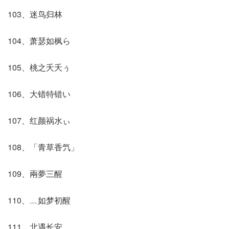
103、迷鸟归林
104、萧瑟如枫ら
105、桃之夭夭ぅ
106、大错特错い
107、红颜祸水ぃ
108、「青草香氕」
109、兩夢三醒
110、﹏如梦初醒ゞ
111、北遇长安