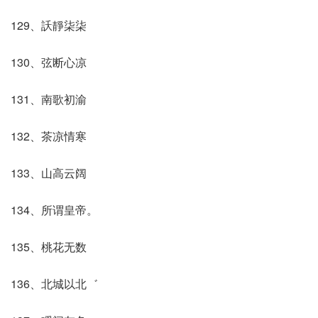
129、訞靜柒柒
130、弦断心凉
131、南歌初渝
132、茶凉情寒
133、山高云阔
134、所谓皇帝。
135、桃花无数
136、北城以北゛