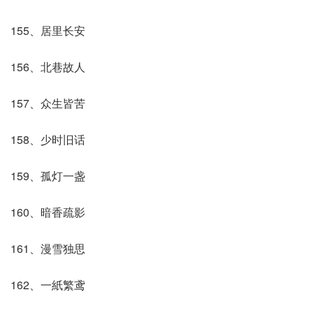
155、居里长安
156、北巷故人
157、众生皆苦
158、少时旧话
159、孤灯一盏
160、暗香疏影
161、漫雪独思
162、一紙繁鸢