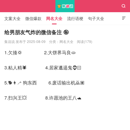

文案大全
微信爆款
网名大全
流行语梗
句子大全

知识大全
给男朋友气炸的微信备注 🤪
集说说 发布于 2025-08-09
分类：
网名大全
阅读(179)
集说说
1.欠揍💢 2.大饼界马良🫓
3.粘人精🕷️ 4.居家邋遢鬼🧔🏻
5.🐕👩‍🦯 狗东西 6.废话输出机🙇🏽
7.扫兴王💥 8.许愿池的王八🐢