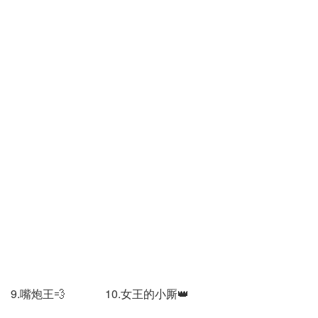
9.嘴炮王💨 10.女王的小厮👑