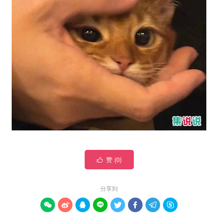
赞 (
0
)

分享到







