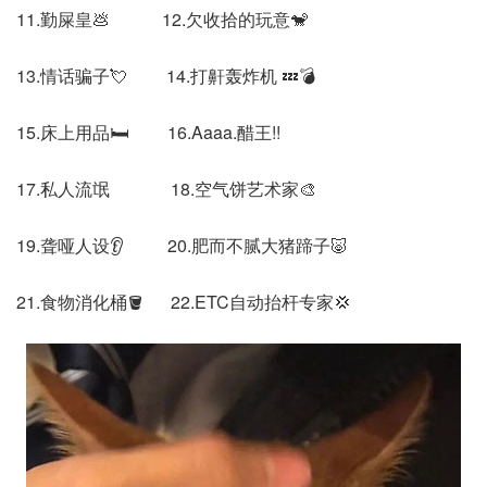
11.勤屎皇💩 12.欠收拾的玩意🐒
13.情话骗子💘 14.打鼾轰炸机 💤💣
15.床上用品🛏️ 16.Aaaa.醋王!!
17.私人流氓 18.空气饼艺术家🎨
19.聋哑人设👂 20.肥而不腻大猪蹄子🐷
21.食物消化桶🪣 22.ETC自动抬杆专家💢