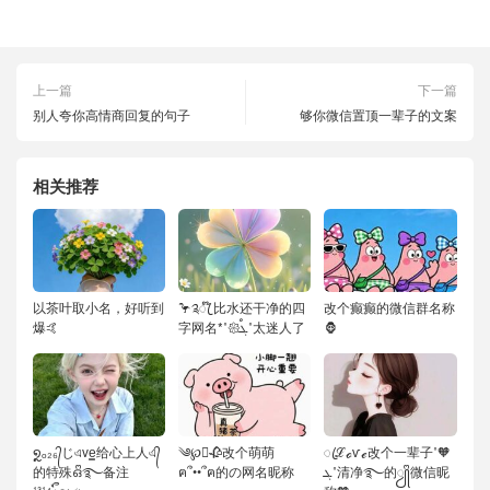
上一篇
下一篇
别人夸你高情商回复的句子
够你微信置顶一辈子的文案
相关推荐
以茶叶取小名，好听到
🦩༉ꦿ໊ 比水还干净的四
改个癫癫的微信群名称
爆🤙
字网名*˚𑁍ࠬܓ˚太迷人了
🦍
໑ຼₒ₂₆᭄じএve͇给心上人এ᭄
༄℘⃝🥀改个萌萌
ꦿℒℴѵℯ改个一辈子˚🧡
的特殊ഒᩚ࿐备注
ฅ՞••՞ฅ的の网名昵称
ܓ˚清净࿐的ꦾᩚ微信昵