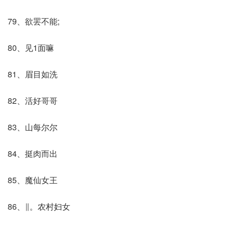
79、欲罢不能;
80、见1面嘛
81、眉目如洗
82、活好哥哥
83、山每尔尔
84、挺肉而出
85、魔仙女王
86、∥。农村妇女