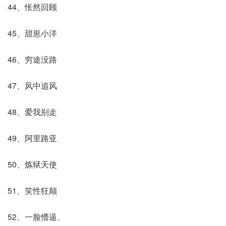
44、怅然回顾
45、甜崽小洋
46、穷途没路
47、风中追风
48、爱我别走
49、阿里路亚
50、炼狱天使
51、笑性狂颠
52、一脸懵逼、