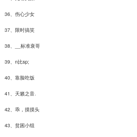
36、伤心少女
37、限时搞笑
38、__标准衰哥
39、n比sp;
40、靠脸吃饭
41、天籁之音.
42、乖，摸摸头
43、贫困小组