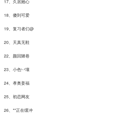
17、久居她心
18、傻到可爱
19、复习者们@
20、天真无鞋
22、颜回陋巷
23、小色丷壤
24、孝奥姜福
25、初恋网友
26、**正在缓冲