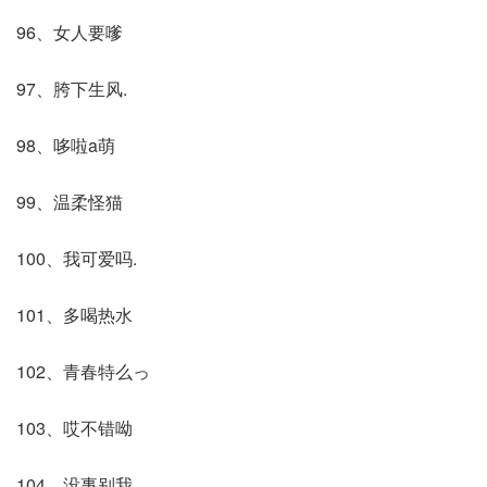
96、女人要嗲
97、胯下生风.
98、哆啦a萌
99、温柔怪猫
100、我可爱吗.
101、多喝热水
102、青春特么っ
103、哎不错呦
104、没事别我