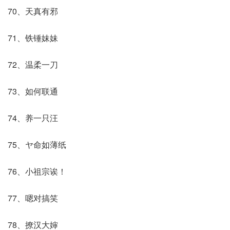
70、天真有邪
71、铁锤妹妹
72、温柔一刀
73、如何联通
74、养一只汪
75、ヤ命如薄纸
76、小祖宗诶！
77、嗯对搞笑
78、撩汉大婶