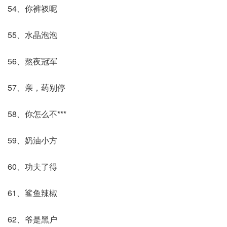
54、你裤衩呢
55、水晶泡泡
56、熬夜冠军
57、亲，药别停
58、你怎么不***
59、奶油小方
60、功夫了得
61、鲨鱼辣椒
62、爷是黑户