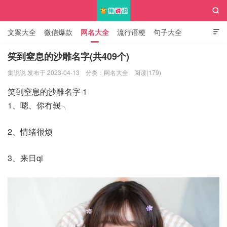

文案大全
微信爆款
网名大全
流行语梗
句子大全

知识大全
笑到窒息的沙雕名字(共409个)
集说说 发布于 2023-04-13
分类：
网名大全
阅读(179)
集说说
笑到窒息的沙雕名字 1
1、嗯、你冇峩╮
2、情绪很烦
3、来日qi