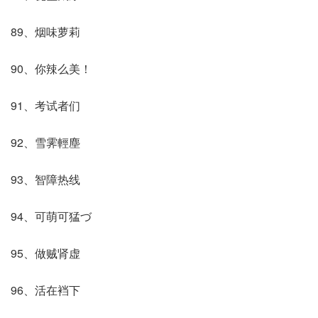
89、烟味萝莉
90、你辣么美！
91、考试者们
92、雪霁輕塵
93、智障热线
94、可萌可猛づ
95、做贼肾虚
96、活在裆下