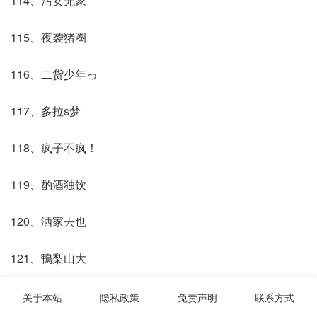
114、污女无家
115、夜袭猪圈
116、二货少年っ
117、多拉s梦
118、疯子不疯！
119、酌酒独饮
120、洒家去也
121、鴨梨山大
122、迷糊画家
关于本站
隐私政策
免责声明
联系方式