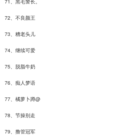
71、黑毛警长。
72、不良颜王
73、糟老头儿
74、继续可爱
75、脱脂牛奶
76、痴人梦语
77、橘萝卜蹲@
78、节操别走
79、撸管冠军