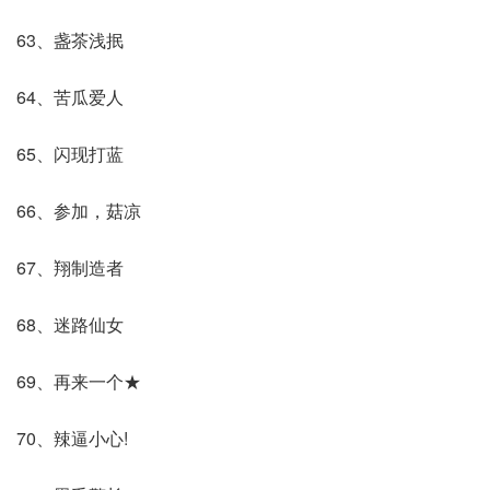
63、盏茶浅抿
64、苦瓜爱人
65、闪现打蓝
66、参加，菇凉
67、翔制造者
68、迷路仙女
69、再来一个★
70、辣逼小心!