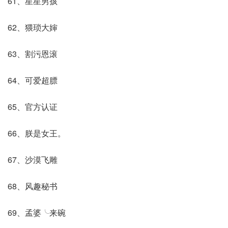
61、星星男孩
62、猥琐大婶
63、割污恩滚
64、可爱超膘
65、官方认证
66、朕是女王。
67、沙漠飞雕
68、风趣秘书
69、孟婆╰来碗