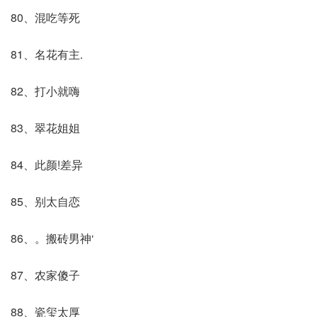
80、混吃等死
81、名花有主.
82、打小就嗨
83、翠花姐姐
84、此颜!差异
85、别太自恋
86、。搬砖男神‘
87、农家傻子
88、瓷玺太厚