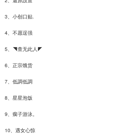
2、還原設置
3、小创口贴.
4、不愿逞强
5、◥查无此人◤
6、正宗饿货
7、低調低調
8、星星泡饭
9、瘸子游泳。
10、遇女心惊