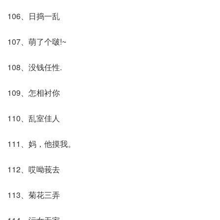
106、日捣一乱
107、萌了个啵!~
108、没钱任性.
109、怎相衬你
110、乱室佳人
111、妈，他摸我。
112、哎呦莪去
113、菊花三弄