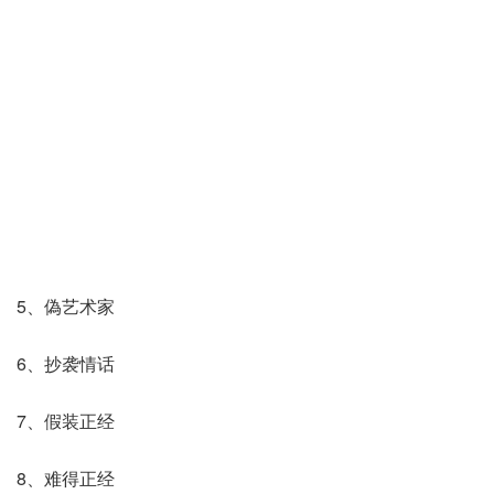
5、偽艺术家
6、抄袭情话
7、假装正经
8、难得正经