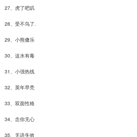
27、虎了吧叽
28、受不鸟了.
29、小熊傻乐
30、这水有毒
31、小强热线
32、英年早秃
33、双面性格
34、念你无心
35、无语失效