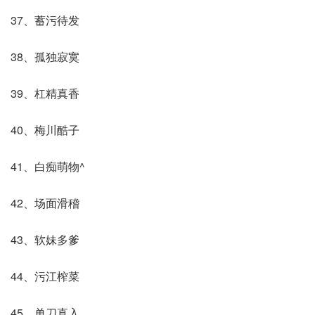
37、蓄污待发
38、孤独寂寞
39、杠精真香
40、梅川酷子
41、白痴萌物^
42、场面滑稽
43、软妹多爹
44、污江榨菜
45、单刀直入