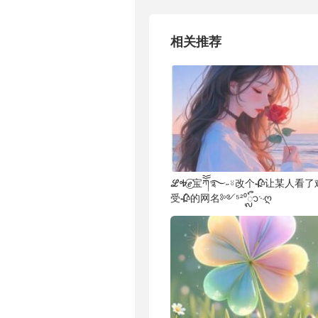
相关推荐
ℒᎭℯ⃝宝ཀོོ࿐˶⍤改个🥀让某人看了
受🥀的网名༻⁵²⁰ᬽ࿙ღ