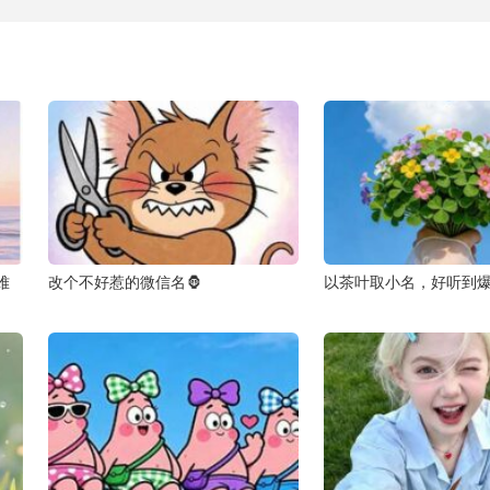
难
改个不好惹的微信名🦍
以茶叶取小名，好听到爆