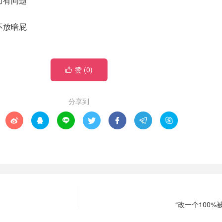
智力有问题
人不放暗屁
赞 (
0
)

分享到







“改一个100%