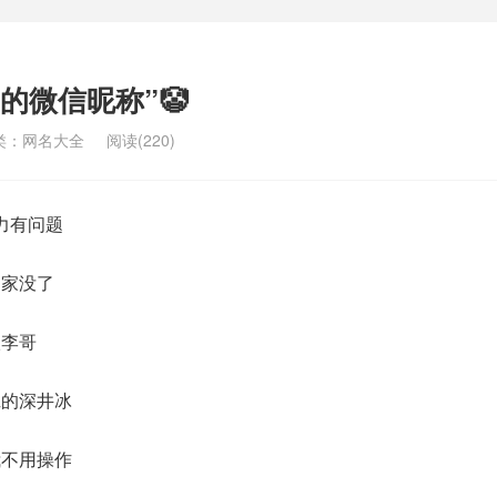
骂的微信昵称”🤡
类：
网名大全
阅读(220)
智力有问题
了家没了
狼李哥
班的深井冰
我不用操作