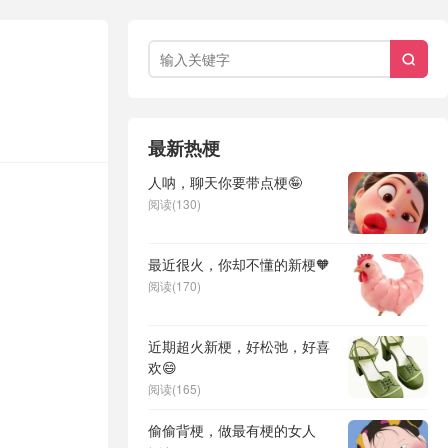

最新热梗
人呐，聊天你要带点梗🤪
阅读(130)
最近很火，你却不懂的新梗🧡
阅读(170)
近期超火新梗，好松弛，好喜
欢😄
阅读(165)
偷偷背梗，做最有梗的女人