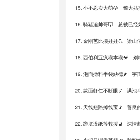
15. 小不忍卖大萌🐶 骑大
16. 骑猪追帅哥🐷 总裁已
17. 金刚芭比揍娃娃💪 梁
18. 西伯利亚疯猴本猴🐒 
19. 泡面撒料半袋缺德🌶️ 
20. 蒙面虾仁不眨眼🍤 满
21. 天线短路掉线宝📡 善
22. 蹲坑没纸等救援🚽 深