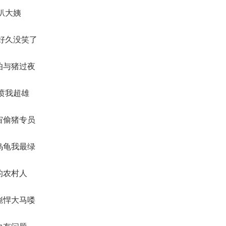
姑扒大姨
经好久没笑了
山伯与猪过夜
别喷我超雄
宇宙偷猪专员
池乌龟我最绿
良的农村人
情彪悍大马喽