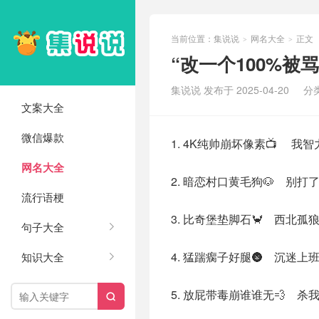
当前位置：
集说说
网名大全
正文
>
>
“改一个100%被
集说说 发布于 2025-04-20
分
文案大全
微信爆款
1. 4K纯帅崩坏像素📺 我
网名大全
2. 暗恋村口黄毛狗🐶 别打
流行语梗
3. 比奇堡垫脚石🦀 西北孤
句子大全
4. 猛踹瘸子好腿🌚 沉迷上
知识大全
5. 放屁带毒崩谁谁无💨 杀
