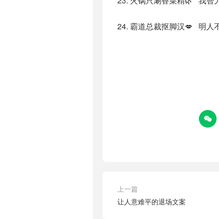
23. 火锅只涮香菜精🌿 我
24. 霸道总裁抠脚汉💋 明

上一篇
让人意难平的退场文案