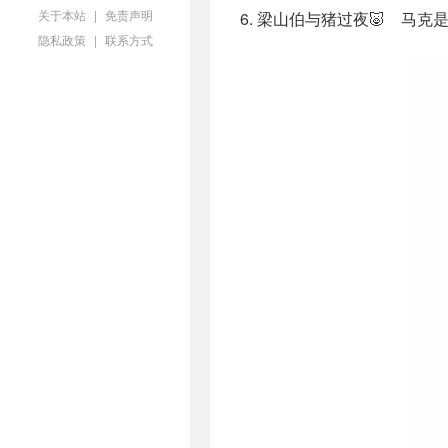
关于本站
|
免责声明
6. 梁山伯与猪过夜🐷 马克
隐私政策
|
联系方式