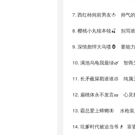
7. 西红柿炖前男友🍅 帅气
8. 樱桃小丸犊本犊🍒 别骂
9. 深情彪悍大马喽🦍 要能
10. 满池乌龟我最绿🌿 智
11. 长矛蘸屎戳谁谁💩 纯
12. 扁桃体永不发言🎫 心
13. 霸总爱上蟑螂🦋 水枪
14. 坑爹时代被迫当爷👴 