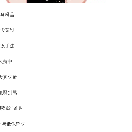
的马桶盖
谁没菜过
力没手法
商欠费中
属天真失策
灵脆弱别骂
装尿滋谁谁叫
富婆与低保皆失