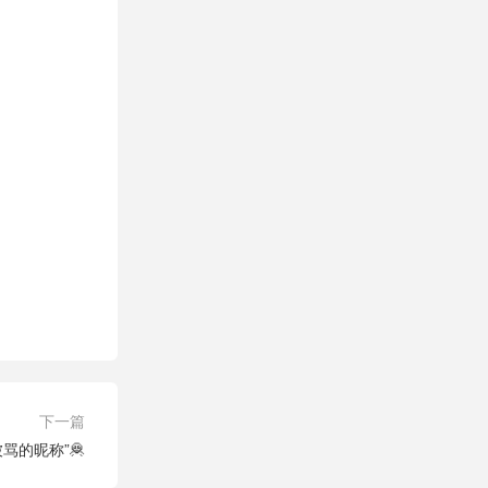
下一篇
被骂的昵称”🦧