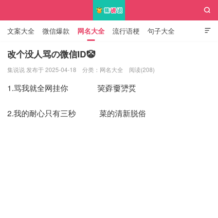

文案大全
微信爆款
网名大全
流行语梗
句子大全

知识大全
改个没人骂の微信ID🤡
集说说 发布于 2025-04-18
分类：
网名大全
阅读(208)
集说说
1.骂我就全网挂你 巭孬嫑勥烎
2.我的耐心只有三秒 菜的清新脱俗