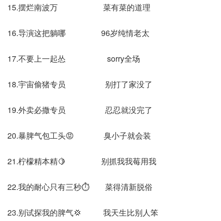
15.摆烂南波万 菜有菜的道理
16.导演这把躺哪 96岁纯情老太
17.不要上一起怂 sorry全场
18.宇宙偷猪专员 别打了家没了
19.外卖必撒专员 忍忍就没完了
20.暴脾气包工头😡 臭小子就会装
21.柠檬精本精🍋 别抓我我莓用我
22.我的耐心只有三秒⏱️ 菜得清新脱俗
23.别试探我的脾气💢 我天生比别人笨