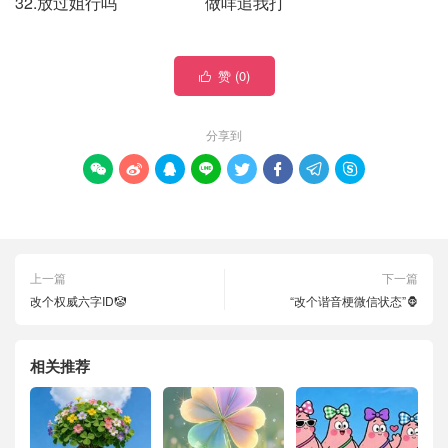
32.放过姐行吗 做咩追我打
赞 (
0
)

分享到








上一篇
下一篇
改个权威六字ID🤡
“改个谐音梗微信状态”🦍
相关推荐