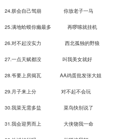
24.朕会自己驾崩 你放老子一马
25.满地蛤蟆你癞最多 再啰嗦就挂机
26.对不起没实力 西北孤独的野狼
27.一点天赋都没 叫我美女就好
28.爷要上房揭瓦 AA鸡蛋批发张大姐
29.月子来上分 对不起不会玩
30.我菜无需多盐 菜鸟快别说了
31.我会迎男而上 大侠饶我一命