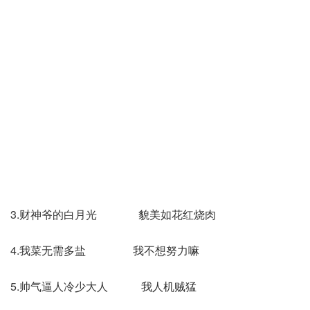
3.财神爷的白月光 貌美如花红烧肉
4.我菜无需多盐 我不想努力嘛
5.帅气逼人冷少大人 我人机贼猛