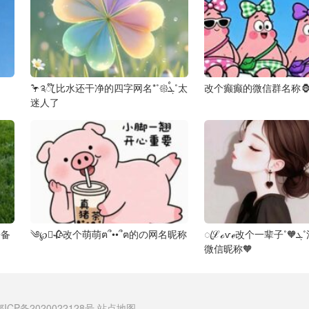
🦩༉ꦿ໊ 比水还干净的四字网名*˚𑁍ࠬܓ˚太
改个癫癫的微信群名称
迷人了
࿐备
༄℘⃝🥀改个萌萌ฅ՞••՞ฅ的の网名昵称
ꦿℒℴѵℯ改个一辈子˚🧡ܓ˚清净࿐的ꦾᩚ
微信昵称🧡
鄂ICP备2020022128号
站点地图