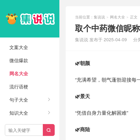
当前位置：
集说说
网名大全
正文
>
>
取个中药微信昵称 ˗
集说说 发布于 2025-04-09
分
文案大全
微信爆款
🌿朝颜
网名大全
“充满希望，朝气蓬勃迎接每一
流行语梗
🌿景天
句子大全
“凭借自身力量化解困难”
知识大全
🌿商陆
