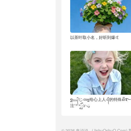
以茶叶取小名，好听到爆🤙
໑ຼₒ₂₆᭄じএve͇给心上人এ᭄的特殊ഒᩚ
注¹³¹⁴ᬽ࿙ུ
© 2026
集说说
(JishuOshuO.Com)