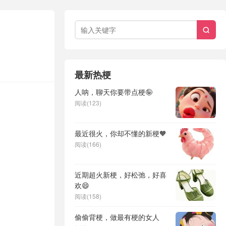

最新热梗
人呐，聊天你要带点梗🤪
阅读(123)
最近很火，你却不懂的新梗🧡
阅读(166)
近期超火新梗，好松弛，好喜
欢😄
阅读(158)
偷偷背梗，做最有梗的女人