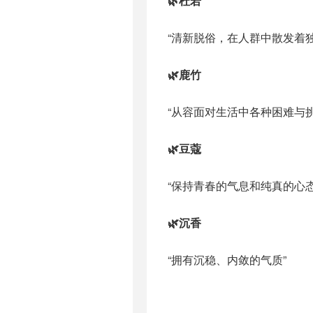
🌿杜若
“清新脱俗，在人群中散发着独
🌿鹿竹
“从容面对生活中各种困难与挑
🌿豆蔻
“保持青春的气息和纯真的心态
🌿沉香
“拥有沉稳、内敛的气质”