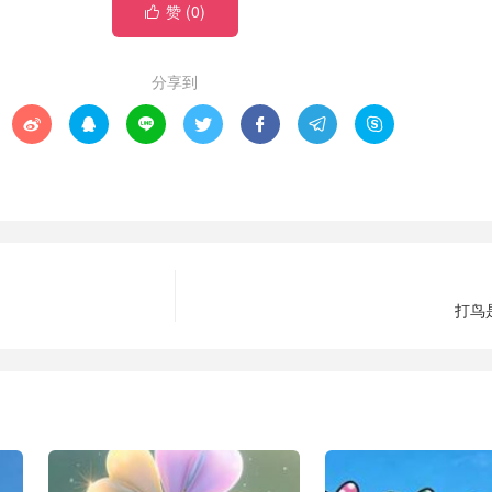
赞 (
0
)

分享到







打鸟