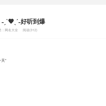
ˏˋ🧡ˎˊ˗好听到爆
类：
网名大全
阅读(312)
天”