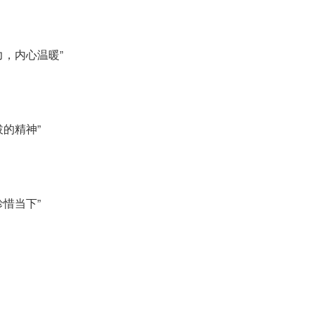
力，内心温暖”
的精神”
惜当下”