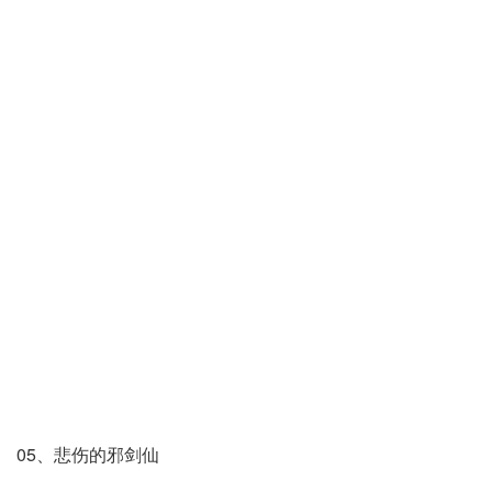
05、悲伤的邪剑仙