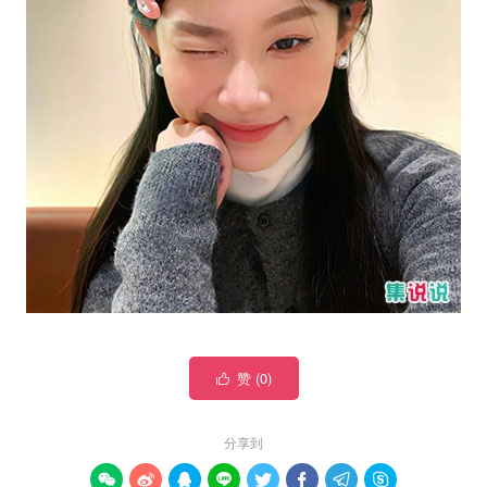
赞 (
0
)

分享到







