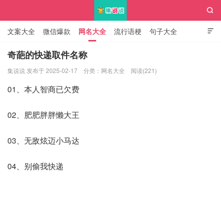

文案大全
微信爆款
网名大全
流行语梗
句子大全

知识大全
奇葩的快递取件名称
集说说 发布于 2025-02-17
分类：
网名大全
阅读(221)
集说说
01、本人智商已欠费
02、肥肥胖胖懒大王
03、无敌炫迈小马达
04、别偷我快递