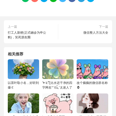
上一篇
下一篇
打工人新梗(正式确诊为申公
微信整人方法大全
豹)，笑死朋友圈
相关推荐
以茶叶取小名，好听到
🦩༉ꦿ໊ 比水还干净的四
改个癫癫的微信群名称
爆🤙
字网名*˚𑁍ࠬܓ˚太迷人了
🦍