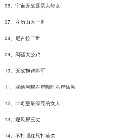
06、宇宙无敌霹雳大靓女
07、亚历山大一世
08、尼古拉二世
09、闷骚大公鸡
10、无敌拖鞋将军
11、塞纳河畔左岸咖啡右岸猛男
12、比奇堡最漂亮的女人
13、迎风尿三丈
14、不打腮红只打哈欠