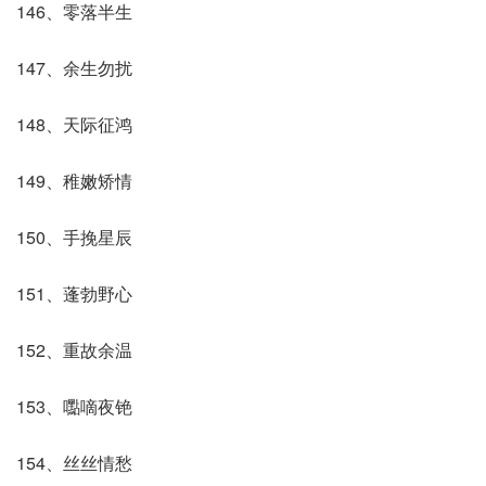
146、零落半生
147、余生勿扰
148、天际征鸿
149、稚嫩矫情
150、手挽星辰
151、蓬勃野心
152、重故余温
153、嚸嘀夜铯
154、丝丝情愁