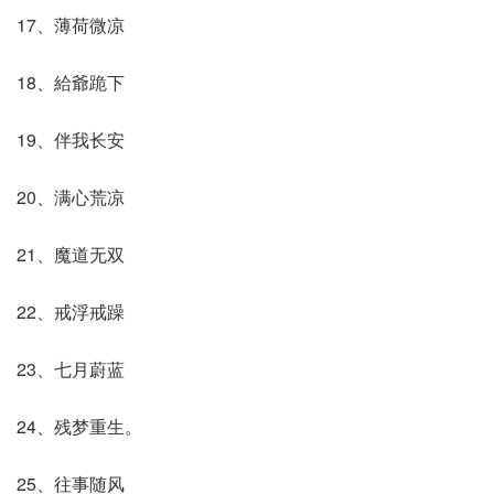
17、薄荷微凉
18、給爺跪下
19、伴我长安
20、满心荒凉
21、魔道无双
22、戒浮戒躁
23、七月蔚蓝
24、残梦重生。
25、往事随风