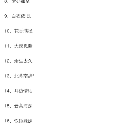
8、梦亦如空
9、白衣依旧.
10、花香满径
11、大漠孤鹰
12、余生太久
13、北幕南辞°
14、耳边情话
15、云高海深
16、铁锤妹妹