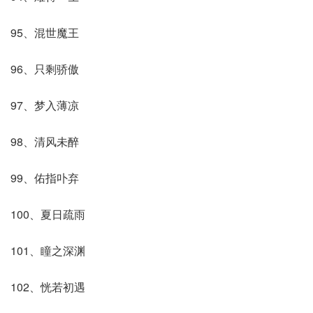
95、混世魔王
96、只剩骄傲
97、梦入薄凉
98、清风未醉
99、佑指卟弃
100、夏日疏雨
101、瞳之深渊
102、恍若初遇