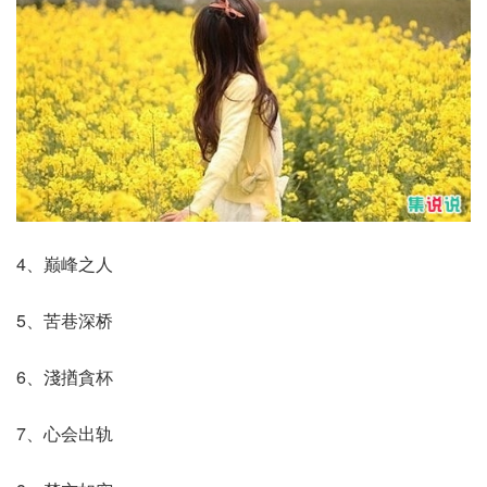
4、巅峰之人
5、苦巷深桥
6、淺揂貪杯
7、心会出轨