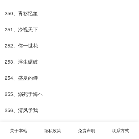
250、青衫忆笙
251、冷视天下
252、你一世花
253、浮生碾破
254、盛夏的诗
255、溺死于海ヘ
256、清风予我
257、初雪未霁
关于本站
隐私政策
免责声明
联系方式