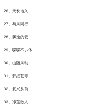
26、天长地久
27、与风同行
28、飘逸的云
29、喋喋不ぃ休
30、山随风动
31、梦战苍穹
32、复兴从前
33、净莲散人