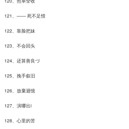
120、照单全收
121、—— 死不足惜
122、靠脸把妹
123、不会回头
124、还算善良づ
125、挽手叙旧
126、放棄迴憶
127、演哪出i
128、心里的苦