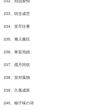
232、别说爱情
233、转念成空
234、笑尽往事
235、漸入瘋狂
236、奉旨泡妞
237、揽月同饮
238、笑对孤独
239、久孤成疾
240、柚子味の诗