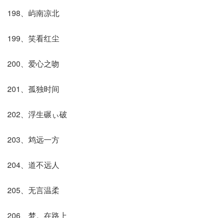
198、屿南凉北
199、笑看红尘
200、爱心之吻
201、孤独时间
202、浮生碾ぃ破
203、鸩远一方
204、道不远人
205、无言温柔
206、梦。在路上