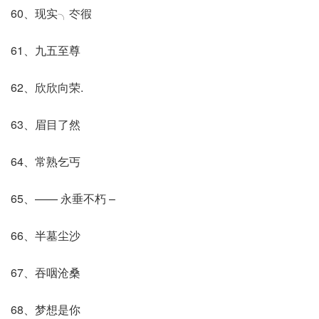
60、现实╮冭徦
61、九五至尊
62、欣欣向荣.
63、眉目了然
64、常熟乞丐
65、—— 永垂不朽 –
66、半墓尘沙
67、吞咽沧桑
68、梦想是你