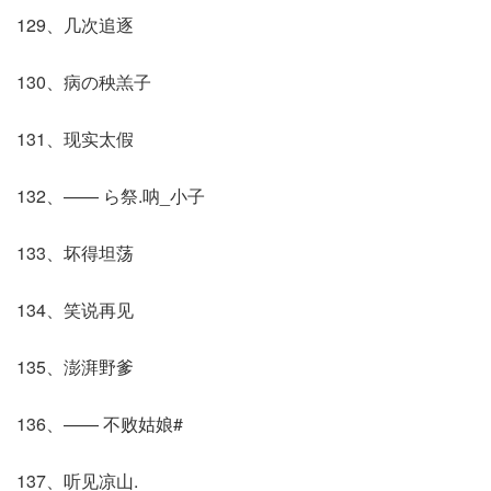
129、几次追逐
130、病の秧羔子
131、现实太假
132、—— ら祭.呐_小子
133、坏得坦荡
134、笑说再见
135、澎湃野爹
136、—— 不败姑娘#
137、听见凉山.