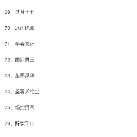
69、良月十五
70、冰雨忧蓝
71、学会忘记
72、国际男王
73、堇墨浮华
74、圣翼〆绝尘
75、场控男帝
76、醉饮千山