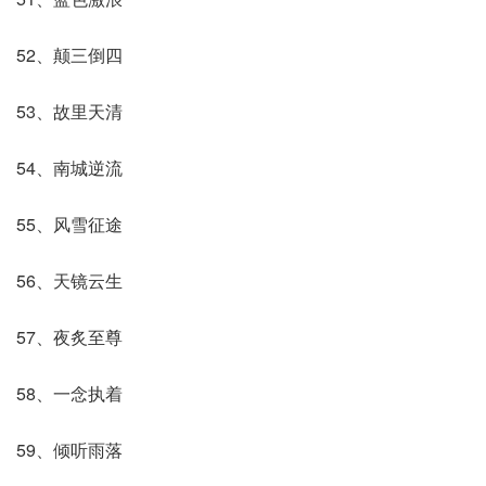
52、颠三倒四
53、故里天清
54、南城逆流
55、风雪征途
56、天镜云生
57、夜炙至尊
58、一念执着
59、倾听雨落