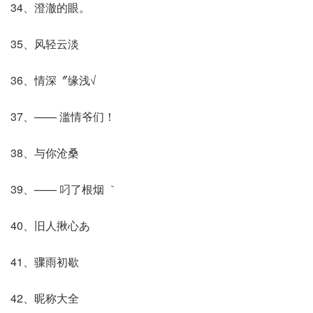
34、澄澈的眼。
35、风轻云淡
36、情深〞缘浅√
37、—— 滥情爷们！
38、与你沧桑
39、—— 叼了根烟 ｀
40、旧人揪心あ
41、骤雨初歇
42、昵称大全