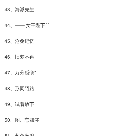
43、海派先玍
44、—— 女王陛下﹌
45、沧桑记忆
46、旧梦不再
47、万分感慨*
48、形同陌路
49、试着放下
50、图、忘却沵
51、蓝色激浪