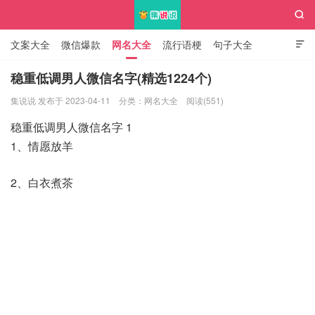

文案大全
微信爆款
网名大全
流行语梗
句子大全

知识大全
稳重低调男人微信名字(精选1224个)
集说说 发布于 2023-04-11
分类：
网名大全
阅读(551)
集说说
稳重低调男人微信名字 1
1、情愿放羊
2、白衣煮茶