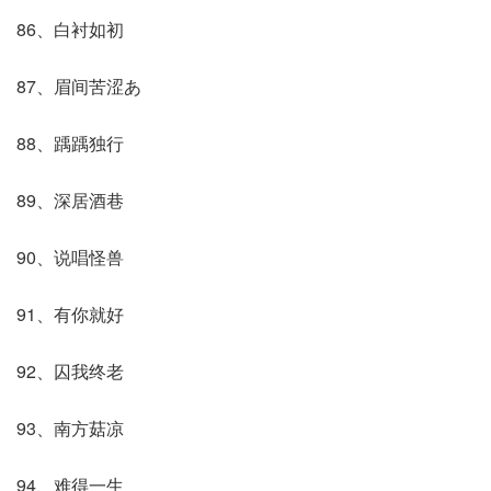
86、白衬如初
87、眉间苦涩あ
88、踽踽独行
89、深居酒巷
90、说唱怪兽
91、有你就好
92、囚我终老
93、南方菇凉
94、难得一生