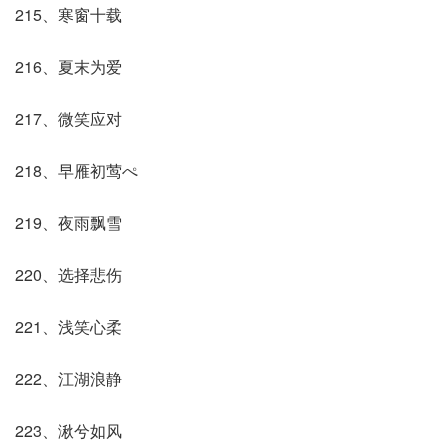
215、寒窗十载
216、夏末为爱
217、微笑应对
218、早雁初莺ぺ
219、夜雨飘雪
220、选择悲伤
221、浅笑心柔
222、江湖浪静
223、湫兮如风