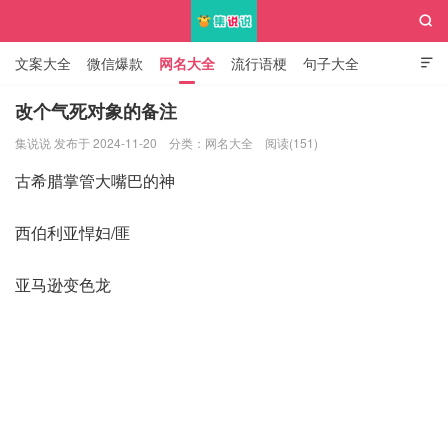

文案大全
微信爆款
网名大全
流行语梗
句子大全

知识大全
改个气死对象的备注
集说说 发布于 2024-11-20
分类：
网名大全
阅读(151)
集说说
古希腊掌管大嘴巴的神
西伯利亚悍妇/匪
亚马逊变色龙