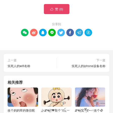
赞 (
0
)

分享到








上一篇
下一篇
笑死人的wifi名称
笑死人的iphone设备名称
相关推荐
改个妈妈辈的微信昵
🤹ℒᎭℯ⃝“🧡取个˚𑁍ࠬܓ一
ℒᎭℯ⃝宝ཀོོ࿐˶⍤改个🥀