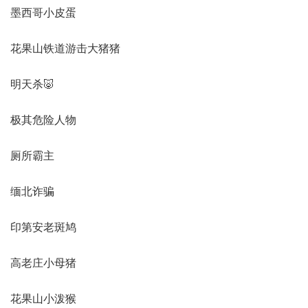
墨西哥小皮蛋
花果山铁道游击大猪猪
明天杀🐷
极其危险人物
厕所霸主
缅北诈骗
印第安老斑鸠
高老庄小母猪
花果山小泼猴