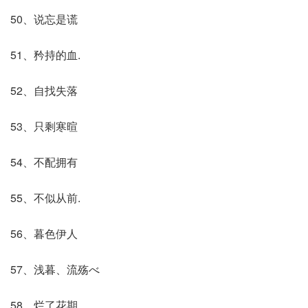
50、说忘是谎
51、矜持的血.
52、自找失落
53、只剩寒暄
54、不配拥有
55、不似从前.
56、暮色伊人
57、浅暮、流殇べ
58、烂了花期