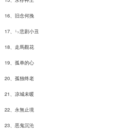
16、旧念何挽
17、ㄣ悲剧小丑
18、走馬觀花
19、孤单的心
20、孤独终老
21、凉城未暖
22、永無止境
23、恶鬼沉沦