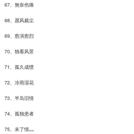
67、無奈伤痛
68、愿风裁尘
69、愈演愈烈
70、独看风景
71、孤久成惯
72、冷雨湿花
73、半岛旧情
74、孤独患者
75、未了情灬