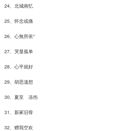
24、北城南忆
25、怀念或痛
26、心無所依°
27、哭显孤单
28、心平就好
29、胡思滥想
30、夏至ゝ冻伤
31、新冢旧骨
32、赠我空欢