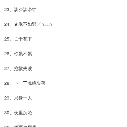
23、淡ジ淡牵绊
24、★乖不如野╳∩﹏∩
25、亡于花下
26、你累不累
27、抢救失败
28、╰︶▔魂魄失落
29、只身一人
30、夜里沉沦