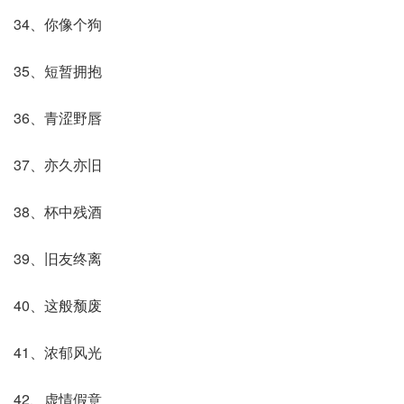
34、你像个狗
35、短暂拥抱
36、青涩野唇
37、亦久亦旧
38、杯中残酒
39、旧友终离
40、这般颓废
41、浓郁风光
42、虚情假意