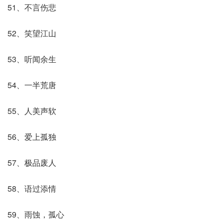
51、不言伤悲
52、笑望江山
53、听闻余生
54、一半荒唐
55、人美声软
56、爱上孤独
57、极品废人
58、语过添情
59、雨蚀，孤心