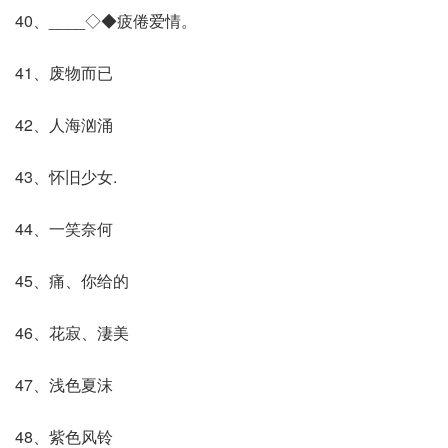
40、____◇◆疲倦爱情。
41、废物而已
42、人海汹涌
43、怀旧少女.
44、一笑奈何
45、痛、你给的
46、花寂、淒美
47、浅色夏沫
48、紫色风铃