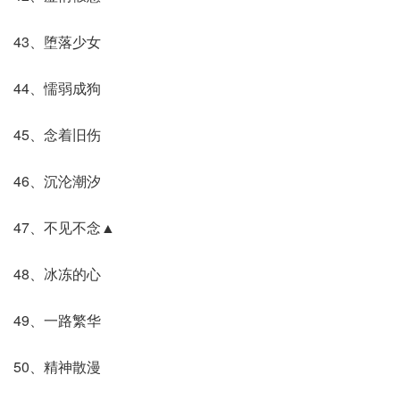
43、堕落少女
44、懦弱成狗
45、念着旧伤
46、沉沦潮汐
47、不见不念▲
48、冰冻的心
49、一路繁华
50、精神散漫