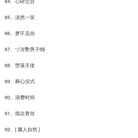
84、心碎怎合
85、淡然一笑
86、梦不见你
87、ヅ冷艷男子⑽
88、堕落天使
89、葬心仪式
90、浪费时间
91、指尖青丝
92、[ 庸人自扰 ]