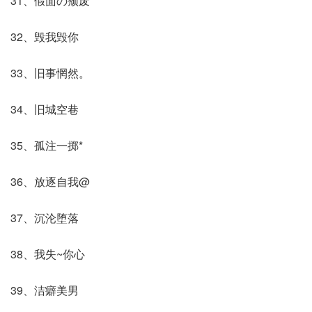
31、假面の颓废
32、毁我毁你
33、旧事惘然。
34、旧城空巷
35、孤注一掷*
36、放逐自我@
37、沉沦堕落
38、我失~你心
39、洁癖美男