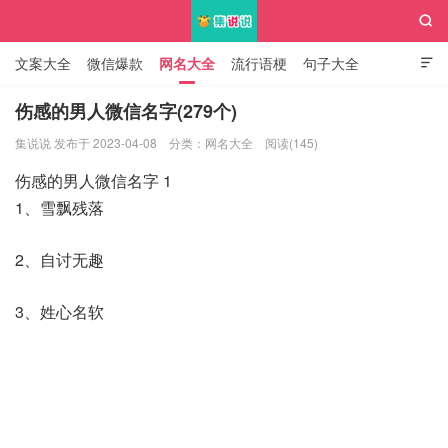

文案大全
微信爆款
网名大全
流行语梗
句子大全

知识大全
伤感的男人微信名字(279个)
集说说 发布于 2023-04-08
分类：
网名大全
阅读(145)
集说说
伤感的男人微信名字 1
1、雪飘残落
2、自讨无趣
3、姓心名软