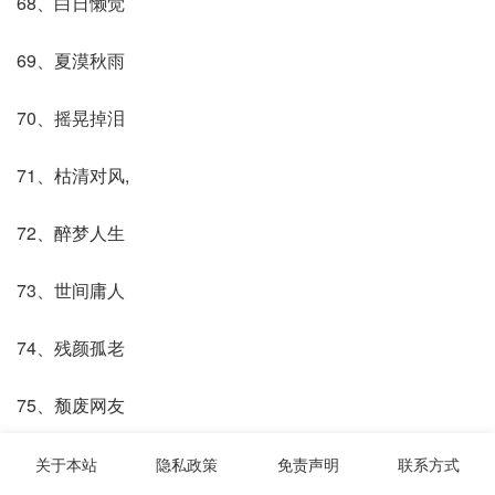
68、白日懒觉
69、夏漠秋雨
70、摇晃掉泪
71、枯清对风,
72、醉梦人生
73、世间庸人
74、残颜孤老
75、颓废网友
76、≮淡忘过去≯
关于本站
隐私政策
免责声明
联系方式