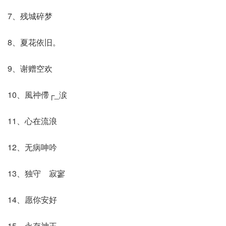
7、残城碎梦
8、夏花依旧。
9、谢赠空欢
10、風祌僀┌_涙
11、心在流浪
12、无病呻吟
13、独守ゞ寂寥
14、愿你安好
15、永存神王