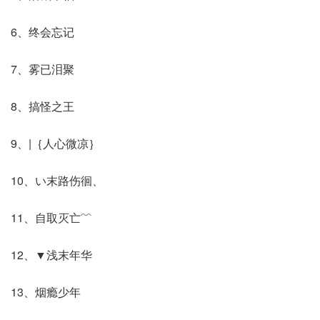
6、终会忘记
7、雾已泪聚
8、搞怪之王
9、|｛人心微凉｝
10、い末路伤徊、
11、自取灭亡﹌
12、▼浅末年华
13、烟瘾少年