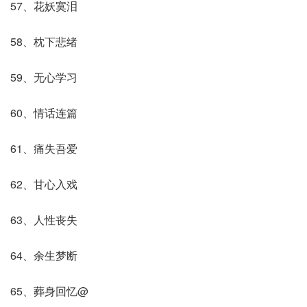
57、花妖寞泪
58、枕下悲绪
59、无心学习
60、情话连篇
61、痛失吾爱
62、甘心入戏
63、人性丧失
64、余生梦断
65、葬身回忆@