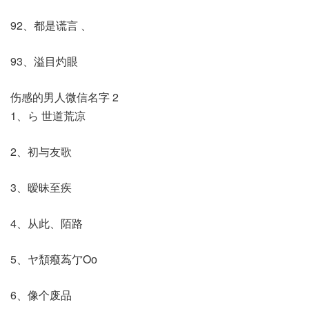
92、都是谎言 、
93、溢目灼眼
伤感的男人微信名字 2
1、ら 世道荒凉
2、初与友歌
3、暧昧至疾
4、从此、陌路
5、ヤ頹癈蒍亇Οо
6、像个废品