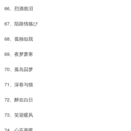
66、烈酒熬泪
67、陌路情殇ぴ
68、孤独似我
69、夜梦萧寒
70、孤岛囚梦
71、深巷与猫
72、醉在白日
73、笑迎暖风
74、心不再暖