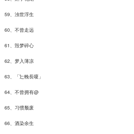
59、浊世浮生
60、不曾走远
61、毁梦碎心
62、梦入薄凉
63、「辷輓長嗄」
64、不曾拥有@
65、习惯颓废
66、酒染余生