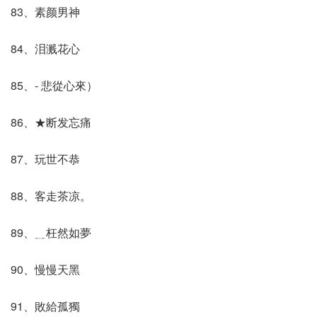
83、素颜男神
84、泪溅花心
85、- 悲從心來）
86、★断发忘痛
87、玩世不恭
88、客走茶凉。
89、﹎枉然如夢
90、慢慢天黑
91、敗給孤獨