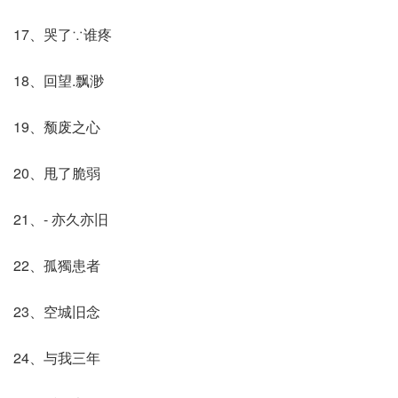
17、哭了∵谁疼
18、回望.飘渺
19、颓废之心
20、甩了脆弱
21、- 亦久亦旧
22、孤獨患者
23、空城旧念
24、与我三年