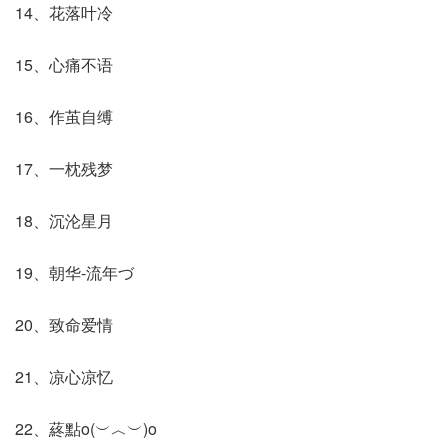
14、花落叶冷
15、心痛不语
16、作茧自缚
17、一枕残梦
18、沉沦星月
19、朝华-流年づ
20、致命爱情
21、凉心凉忆
22、蔠點o(︶︿︶)o