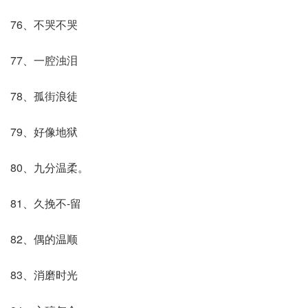
76、不哭不哭
77、一腔浊泪
78、孤街浪徒
79、好像地狱
80、九分温柔。
81、久挽不-留
82、偶的温顺
83、消磨时光