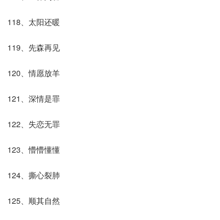
118、太阳还暖
119、先森再见
120、情愿放羊
121、深情是罪
122、失恋无罪
123、懵懵懂懂
124、撕心裂肺
125、顺其自然