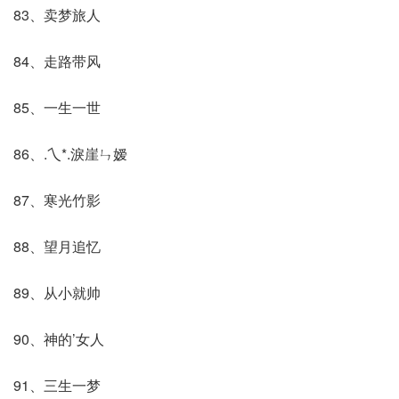
83、卖梦旅人
84、走路带风
85、一生一世
86、.乀*.淚崖ㄣ嫒
87、寒光竹影
88、望月追忆
89、从小就帅
90、神的’女人
91、三生一梦