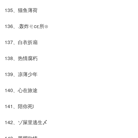
135、猫鱼薄荷
136、.轰炸ㄝcε所⊙
137、白衣折扇
138、热情腐朽
139、凉薄少年
140、心在旅途
141、陪你死i
142、ゾ屎里逃生〆