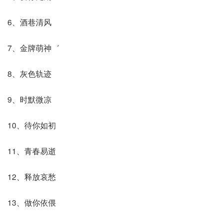
6、酒巷清风
7、金牌萌神゛
8、灰色轨迹
9、时默微凉
10、待你如初
11、青春易逝
12、释放哀愁
13、做你依偎