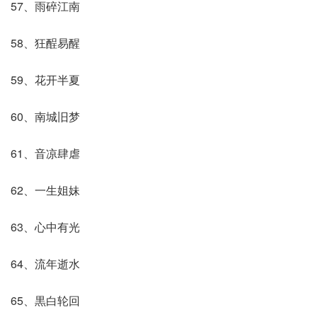
57、雨碎江南
58、狂酲易醒
59、花开半夏
60、南城旧梦
61、音凉肆虐
62、一生姐妹
63、心中有光
64、流年逝水
65、黒白轮回