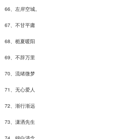
66、左岸空城。
67、不甘平庸
68、栀夏暖阳
69、不辞万里
70、流绪微梦
71、无心爱人
72、渐行渐远ゞ
73、潇洒先生
74、锦白清念