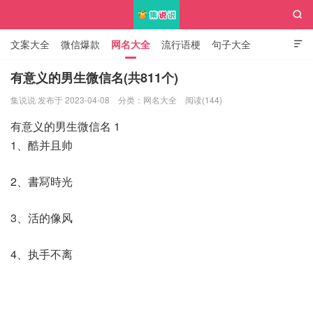

文案大全
微信爆款
网名大全
流行语梗
句子大全

知识大全
有意义的男生微信名(共811个)
集说说 发布于 2023-04-08
分类：
网名大全
阅读(144)
集说说
有意义的男生微信名 1
1、酷并且帅
2、書冩時光
3、活的像风
4、执手不离