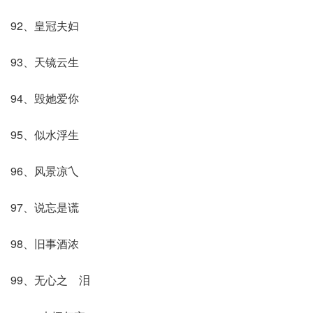
92、皇冠夫妇
93、天镜云生
94、毁她爱你
95、似水浮生
96、风景凉乀
97、说忘是谎
98、旧事酒浓
99、无心之ゞ泪