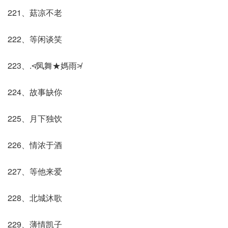
221、菇凉不老
222、等闲谈笑
223、.≮凤舞★媽雨≯
224、故事缺你
225、月下独饮
226、情浓于酒
227、等他来爱
228、北城沐歌
229、薄情凯子