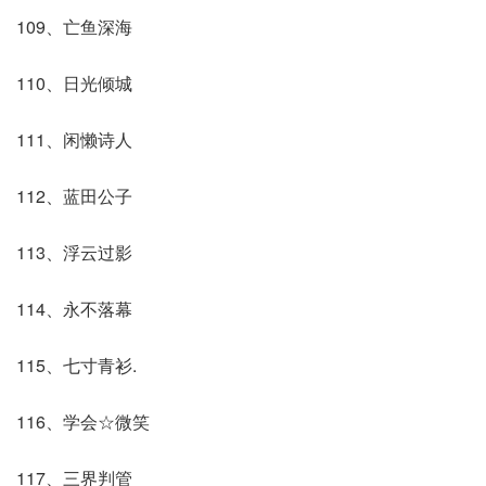
109、亡鱼深海
110、日光倾城
111、闲懒诗人
112、蓝田公子
113、浮云过影
114、永不落幕
115、七寸青衫.
116、学会☆微笑
117、三界判管