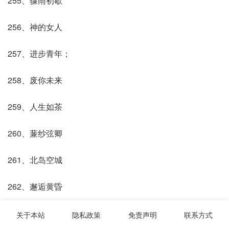
255、骤雨初歇
256、神的女人
257、进步青年；
258、废你未来
259、人生如茶
260、蒹纱弦卿
261、北岛空城
262、邂逅黄昏
263、白瓷挽衾
关于本站
隐私政策
免责声明
联系方式