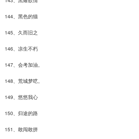
143、黑耀欲情
144、黑色的猫
145、久而旧之
146、凉生不朽
147、会考加油。
148、荒城梦呓。
149、悠悠我心
150、归途的路
151、敢闯敢拼