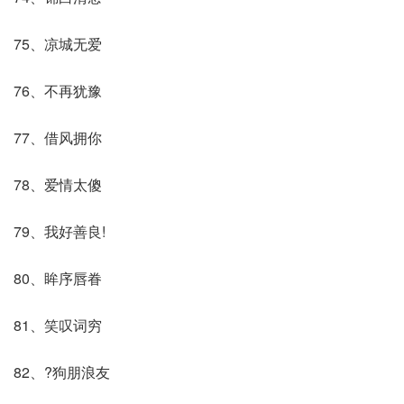
75、凉城无爱
76、不再犹豫
77、借风拥你
78、爱情太傻
79、我好善良!
80、眸序唇眷
81、笑叹词穷
82、?狗朋浪友