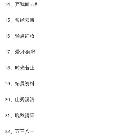
14、弃我而去#
15、曾经云海
16、轻点红妆
17、爱,不解释
18、时光若止
19、拓展资料：
20、山秀溪清
21、晚秋骄阳
22、五三八一