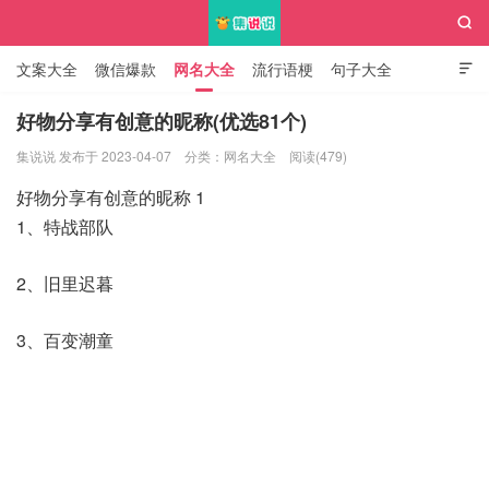

文案大全
微信爆款
网名大全
流行语梗
句子大全

知识大全
好物分享有创意的昵称(优选81个)
集说说 发布于 2023-04-07
分类：
网名大全
阅读(479)
集说说
好物分享有创意的昵称 1
1、特战部队
2、旧里迟暮
3、百变潮童