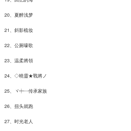
20、夏醉浅梦
21、斜影梳妆
22、公厕嚎歌
23、温柔將領
24、◇曉靈★戰將ノ
25、ヾ┿┅传承家族
26、扭头就跑
27、时光老人