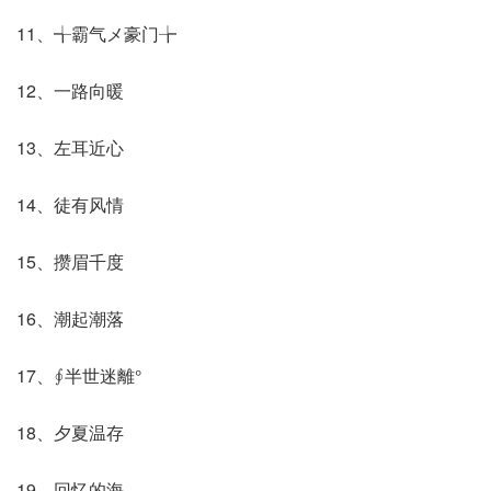
11、╅霸气メ豪门╆
12、一路向暖
13、左耳近心
14、徒有风情
15、攒眉千度
16、潮起潮落
17、∮半世迷離°
18、夕夏温存
19、回忆的海