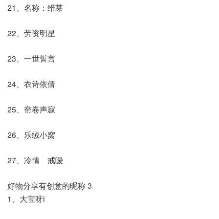
21、名称：维莱
22、劳资明星
23、一世誓言
24、衣诗依倩
25、帘卷声寂
26、乐绒小窝
27、冷情ゞ戒嗳
好物分享有创意的昵称 3
1、大宝呀i