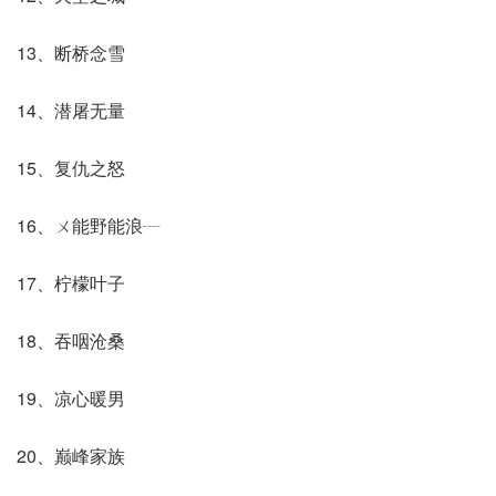
13、断桥念雪
14、潜屠无量
15、复仇之怒
16、ㄨ能野能浪┈
17、柠檬叶子
18、吞咽沧桑
19、凉心暖男
20、巅峰家族