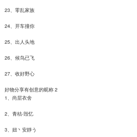
23、零乱家族
24、开车撞你
25、出人头地
26、候鸟已飞
27、收好野心
好物分享有创意的昵称 2
1、尚层衣舍
2、青桔-毁忆
3、妞丶安靜う