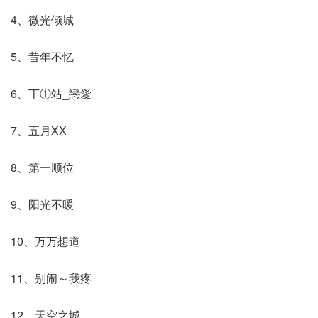
4、微光倾城
5、昔年不忆
6、丅①站_戀愛
7、五月XX
8、第一顺位
9、阳光不暖
10、万万想道
11、别闹～我疼
12、天空之城