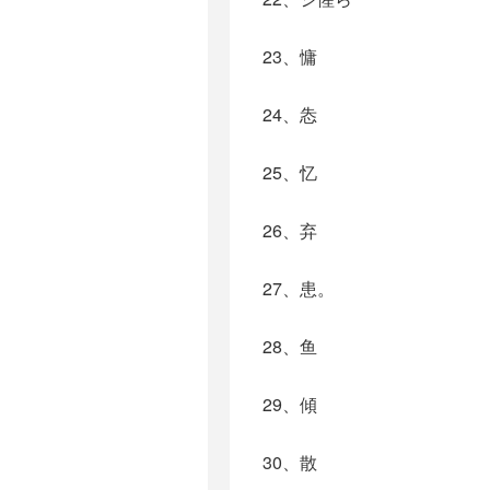
23、慵
24、怣
25、忆
26、弃
27、患。
28、鱼
29、傾
30、散