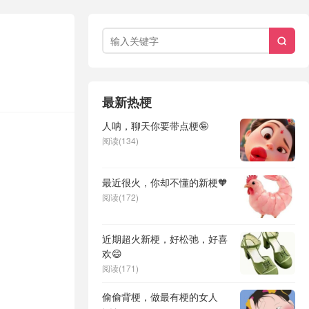

最新热梗
人呐，聊天你要带点梗🤪
阅读(134)
最近很火，你却不懂的新梗🧡
阅读(172)
近期超火新梗，好松弛，好喜
欢😄
阅读(171)
偷偷背梗，做最有梗的女人