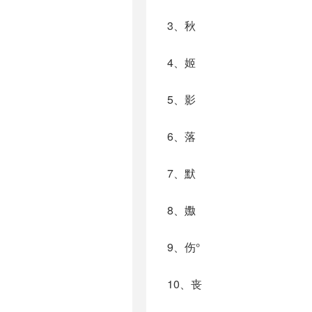
3、秋
4、姬
5、影
6、落
7、默
8、嫐
9、伤°
10、丧