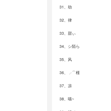
31、劫
32、律
33、甜ぃ
34、シ陌ら
35、风
36、╭⌒槿
37、凉
38、喵~