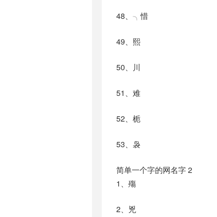
48、╮惜
49、熙
50、川
51、难
52、栀
53、袅
简单一个字的网名字 2
1、殤
2、兇