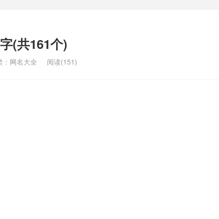
(共161个)
类：
网名大全
阅读(151)