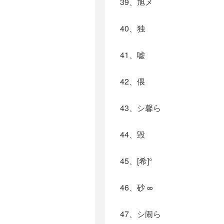
39、旭メ
40、独
41、嘘
42、偎
43、シ馨ら
44、毁
45、[希]°
46、砂 ∞
47、シ闹ら