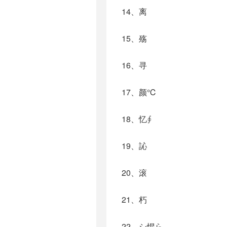
14、离
15、殇
16、寻
17、颜℃
18、忆∮
19、訫
20、滚
21、朽
22、シ惺ら