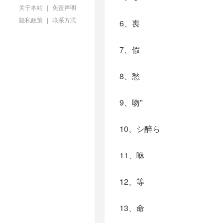
关于本站
|
免责声明
隐私政策
|
联系方式
6、喪
7、假
8、愁
9、吻”
10、シ醉ら
11、咻
12、等
13、命