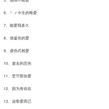
6、↖ィ今生的唯爱
7、能爱我多久
8、借鉴你的爱
9、虚伪式相爱
10、逝去的悲伤
11、坚守那份爱
12、因为有你在
13、迩挚爱而已