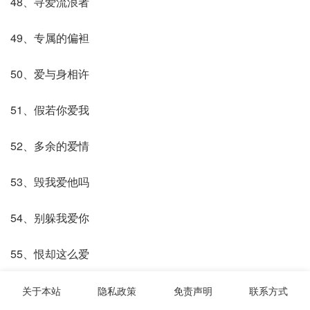
48、寻爱流浪者
49、专属的偏袒
50、爱与身相许
51、假若你爱我
52、多余的爱情
53、毁我爱他吗
54、别躲我爱你
55、恨却这么爱
56、我爱你ok
关于本站
隐私政策
免责声明
联系方式