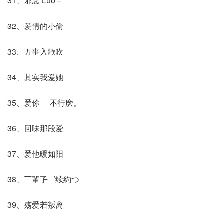
31、邪念 Luo –
32、爱情的小偷
33、万事入歌吹
34、其实我爱她
35、爱伱ゝ 不行麽。
36、回味那段爱
37、爱他暖如阳
38、丅輩孒゛续約つ
39、殇爱若叛离