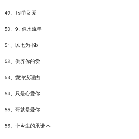
49、1s呼吸·爱
50、9 . 似水流年
51、以七为书b
52、供养你的爱
53、愛沵沒理甴
54、只是心爱你
55、哥就是爱你
56、╄今生的承诺 べ