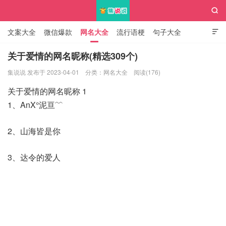

文案大全
微信爆款
网名大全
流行语梗
句子大全

知识大全
关于爱情的网名昵称(精选309个)
集说说 发布于 2023-04-01
分类：
网名大全
阅读(176)
集说说
关于爱情的网名昵称 1
1、AnX°泥亘﹌
2、山海皆是你
3、达令的爱人