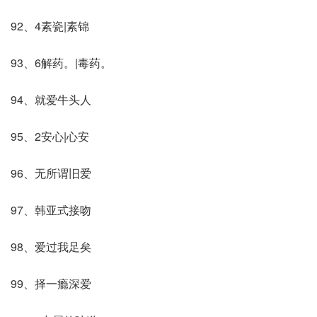
92、4素瓷|素锦
93、6解药。|毒药。
94、就爱牛头人
95、2安心|心安
96、无所谓旧爱
97、韩亚式接吻
98、爱过我足矣
99、择一瘾深爱