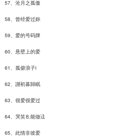
57、沧月之孤傲
58、曾经爱过妳
59、爱的号码牌
60、悬壁上的爱
61、孤僻浪子i
62、謿初暮歸眠
63、很爱很爱过
64、哭笑⒏能做迬
65、此情非彼爱