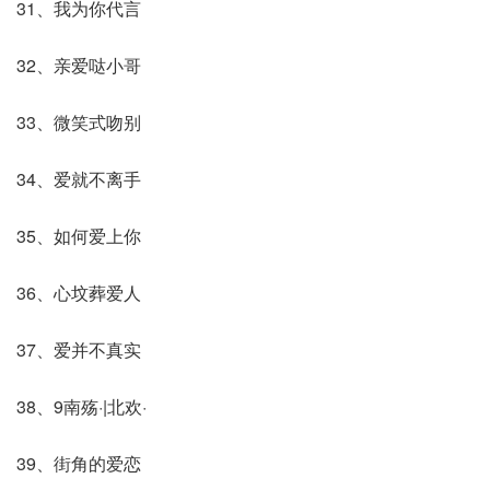
31、我为你代言
32、亲爱哒小哥
33、微笑式吻别
34、爱就不离手
35、如何爱上你
36、心坟葬爱人
37、爱并不真实
38、9南殇·|北欢·
39、街角的爱恋