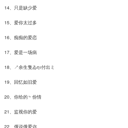
14、只是缺少爱
15、爱你太过多
16、痴痴的爱恋
17、爱是一场病
18、↗余生隻ゐηι付出ミ
19、回忆如旧爱
20、你给的﹄份情
21、监视你的爱
22、俄说俄爱迩