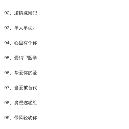
92、滥情嫌疑犯
93、单人单恋z
94、心里有个你
95、爱綪罒囮学
96、挚爱你的爱
97、当爱被替代
98、貪纞迩啲恏
99、带风轻吻你