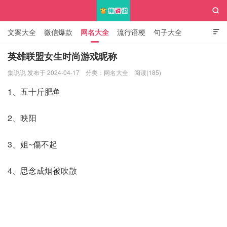

文案大全
微信爆款
网名大全
流行语梗
句子大全

知识大全
英雄联盟女生时尚游戏昵称
集说说 发布于 2024-04-17
分类：
网名大全
阅读(185)
集说说
1、五十斤肥鱼
2、映阳
3、姐~傷不起
4、思念成烟被吹散