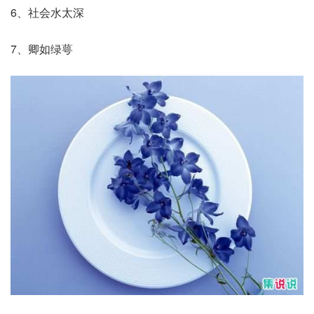
6、社会水太深
7、卿如绿萼