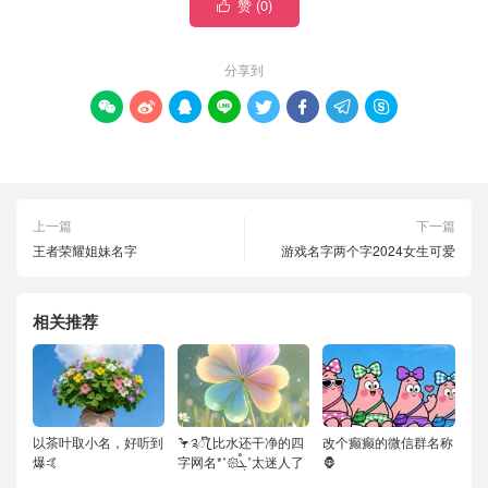
赞 (
0
)

分享到








上一篇
下一篇
王者荣耀姐妹名字
游戏名字两个字2024女生可爱
相关推荐
以茶叶取小名，好听到
🦩༉ꦿ໊ 比水还干净的四
改个癫癫的微信群名称
爆🤙
字网名*˚𑁍ࠬܓ˚太迷人了
🦍