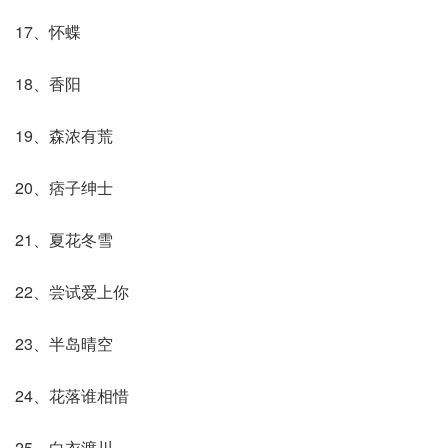
17、怀蝶
18、香阳
19、森浓有荒
20、痞子绅士
21、夏花冬雪
22、尝试爱上你
23、半岛晴空
24、花落谁相惜
25、白衣渡川