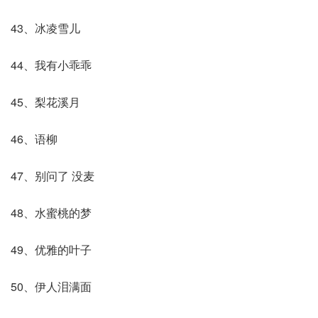
43、冰凌雪儿
44、我有小乖乖
45、梨花溪月
46、语柳
47、别问了 没麦
48、水蜜桃的梦
49、优雅的叶子
50、伊人泪满面