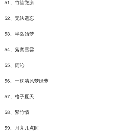
51、竹笙微凉
52、无法遗忘
53、半岛始梦
54、落寞雪雲
55、雨沁
56、一枕清风梦绿萝
57、格子夏天
58、紫竹情
59、月亮几点睡