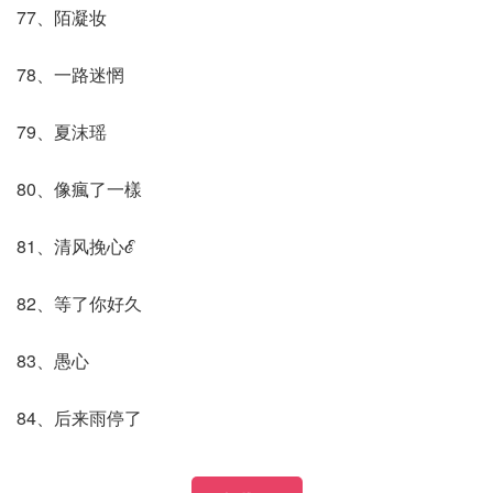
77、陌凝妆
78、一路迷惘
79、夏沫瑶
80、像瘋了一樣
81、清风挽心ℰ
82、等了你好久
83、愚心
84、后来雨停了