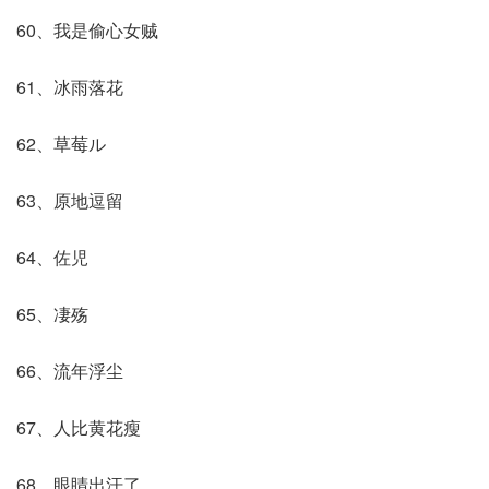
60、我是偷心女贼
61、冰雨落花
62、草莓ル
63、原地逗留
64、佐児
65、凄殇
66、流年浮尘
67、人比黄花瘦
68、眼睛出汗了