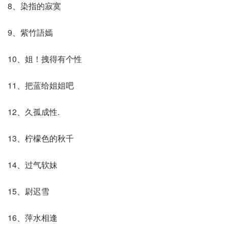
8、染指的寂寞
9、紫竹語嫣
10、姐！拽得有个性
11、把蓝给姐姐吧
12、久孤成性.
13、柠檬色的秋千
14、过气软妹
15、尉迟雪
16、萍水相逢