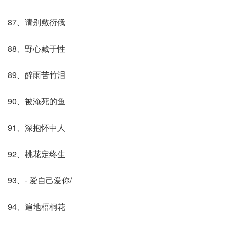
87、请别敷衍俄
88、野心藏于性
89、醉雨苦竹泪
90、被淹死的鱼
91、深抱怀中人
92、桃花定终生
93、- 爱自己爱你/
94、遍地梧桐花