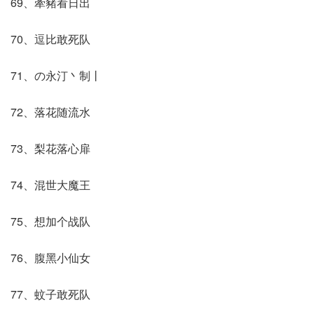
69、牽豬看日出
70、逗比敢死队
71、の永汀丶制丨
72、落花随流水
73、梨花落心扉
74、混世大魔王
75、想加个战队
76、腹黑小仙女
77、蚊子敢死队