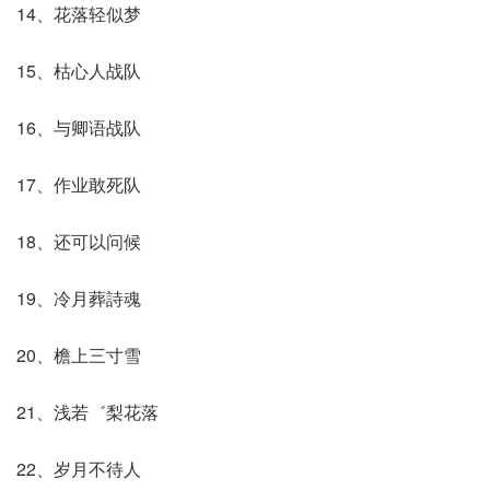
14、花落轻似梦
15、枯心人战队
16、与卿语战队
17、作业敢死队
18、还可以问候
19、冷月葬詩魂
20、檐上三寸雪
21、浅若゛梨花落
22、岁月不待人