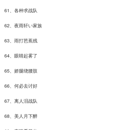
61、各种求战队
62、夜雨轩い家族
63、雨打芭蕉残
64、眼睛起雾了
65、娇腿绕腰肢
66、何必去讨好
67、离人泪战队
68、美人月下醉