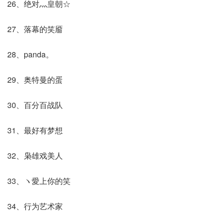
26、绝对灬皇朝☆
27、落幕的笑靥
28、panda。
29、奥特曼的蛋
30、百分百战队
31、最好有梦想
32、枭雄戏美人
33、ヽ愛上你的笑
34、行为艺术家