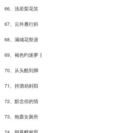
66、浅若梨花笑
67、云外雁行斜
68、滿城花祭淚
69、褐色旳迷夢 ∥
70、从头酷到脚
71、持酒劝斜阳
72、默念你的情
73、炮轰女厕所
74、朝暮醉相思