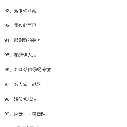
92、落雨碎江南
93、我仅此而已
94、那别致的殇〃
95、花醉伊人泪
96、ＣQ-劲帅⑨!④家族
97、名人堂、战队
98、浅笑倾城泪
99、风云╭ァ突击队