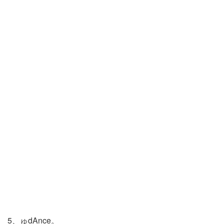
5、ゅdAnce。