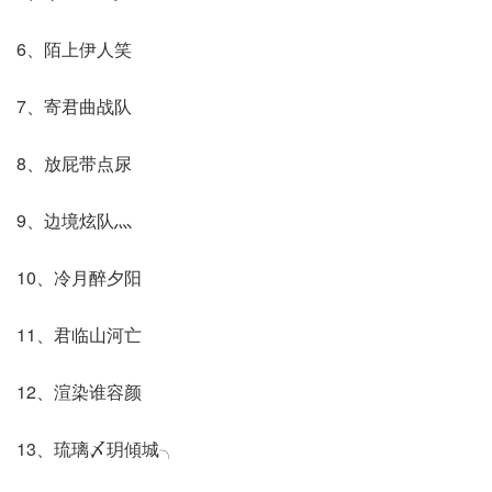
6、陌上伊人笑
7、寄君曲战队
8、放屁带点尿
9、边境炫队灬
10、冷月醉夕阳
11、君临山河亡
12、渲染谁容颜
13、琉璃〆玥傾城╮