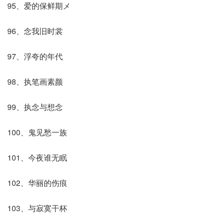
95、爱的保鲜期メ
96、念我旧时裳
97、浮夸的年代
98、执笔画素颜
99、执念与想念
100、鬼见愁一族
101、今夜谁无眠
102、华丽的伤痕
103、与寂寞干杯