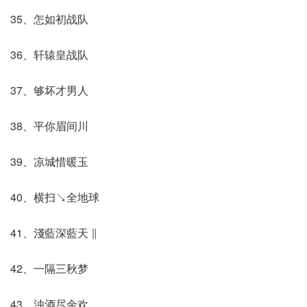
35、怎如初战队
36、轩辕皇战队
37、够坏才男人ゝ
38、平你眉间川
39、凉城惜暖玉
40、横扫↘全地球
41、淺藍深藍天 ∥
42、一隔三秋梦
43、浊酒尽余欢