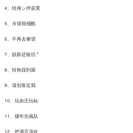
4、转身ン伴寂寞
5、冷漠很殘酷
6、不再去奢望
7、囍新还验旧 *
8、转角踩到屎
9、请别靠近我
10、玩命丕玩鈊
11、骚年先疯队
12、把酒言清欢