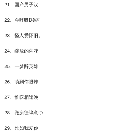
21、国产男子汉
22、会呼吸Dē痛
23、怪人爱怀旧。
24、绽放的菊花
25、一梦醉英雄
26、萌到你眼炸
27、惟叹相逢晚
28、微凉徒眸意つ
29、比如我爱你