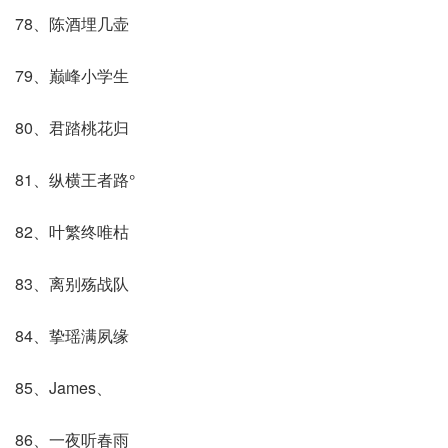
78、陈酒埋几壶
79、巅峰小学生
80、君踏桃花归
81、纵横王者路°
82、叶繁终唯枯
83、离别殇战队
84、挚瑶满夙缘
85、James、
86、一夜听春雨