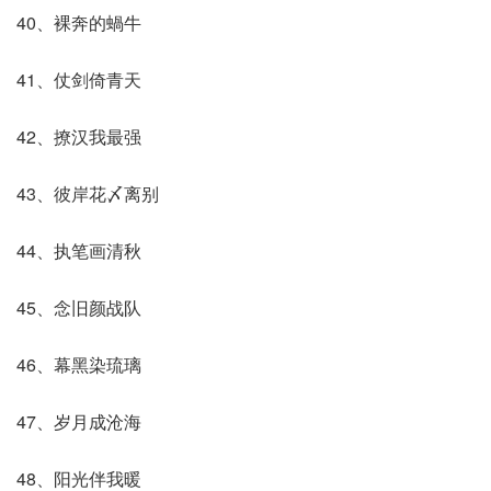
40、裸奔的蝸牛
41、仗剑倚青天
42、撩汉我最强
43、彼岸花〆离别
44、执笔画清秋
45、念旧颜战队
46、幕黑染琉璃
47、岁月成沧海
48、阳光伴我暖