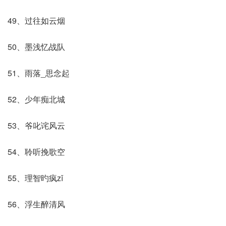
49、过往如云烟
50、墨浅忆战队
51、雨落_思念起
52、少年痴北城
53、爷叱诧风云
54、聆听挽歌空
55、理智旳疯zǐ
56、浮生醉清风