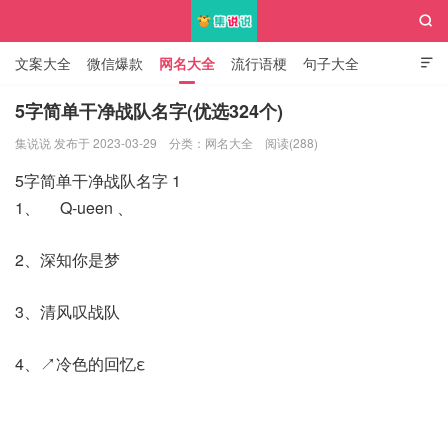

文案大全
微信爆款
网名大全
流行语梗
句子大全

知识大全
5字简单干净战队名字(优选324个)
集说说 发布于 2023-03-29
分类：
网名大全
阅读(288)
集说说
5字简单干净战队名字 1
1、ゝ Q-ueen 、
2、深知你是梦
3、清风叹战队
4、↗冷色的回忆ε