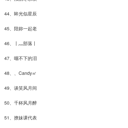
44、眸光似星辰
45、陪妳一起老
46、丨灬部落丨
47、咽不下的泪
48、、Candy㎡
49、谈笑风月间
50、千杯风月醉
51、撩妹课代表