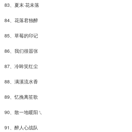
83、夏末·花未落
84、花落君独醉
85、草莓的印记
86、我们很嚣张
87、冷眸笑红尘
88、满溪流水香
89、忆挽离笙歌
90、散一地暖阳ㄟ
91、醉人心战队