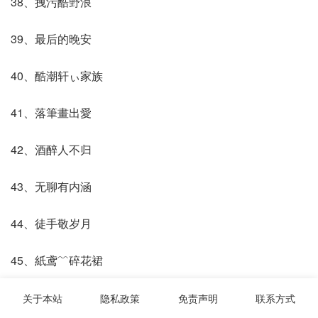
38、拽污酷野浪
39、最后的晚安
40、酷潮轩ぃ家族
41、落筆畫出愛
42、酒醉人不归
43、无聊有内涵
44、徒手敬岁月
45、紙鸢﹌碎花裙
46、落笔画忧愁
关于本站
隐私政策
免责声明
联系方式