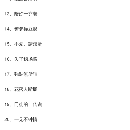
13、陪妳一齐老
14、骑驴撞豆腐
15、不爱、請滾蛋
16、失了稳场路
17、強裝無所謂
18、花落人断肠
19、冂徒的ゞ传说
20、一见不钟情