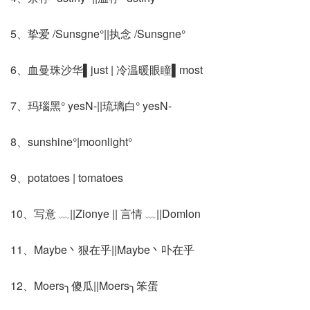
5、挚爱 /Sunsgne°||执念 /Sunsgne°
6、血曼珠沙华▌just | 冷温暖眼瞳▌most
7、玛瑙黑° yesN-||琉璃白° yesN-
8、sunshine°|moonlight°
9、potatoes | tomatoes
10、写意 ﹏||Zionye || 言情 ﹏||Domlon
11、Maybe丶狠在乎||Maybe丶卟在乎
12、Moers╮傻瓜||Moers╮笨蛋