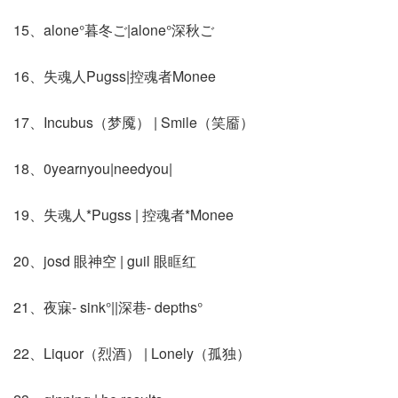
15、alone°暮冬ご|alone°深秋ご
16、失魂人Pugss|控魂者Monee
17、Incubus（梦魇） | Smile（笑靥）
18、0yearnyou|needyou|
19、失魂人*Pugss | 控魂者*Monee
20、josd 眼神空 | guil 眼眶红
21、夜寐- sink°||深巷- depths°
22、Liquor（烈酒） | Lonely（孤独）