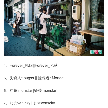
4、Forever_轮回||Forever_沦落
5、失魂人* pugss || 控魂者* Monee
6、红茶 monstar |绿茶 monstar
7、じ☆venicky | じ☆vemicky