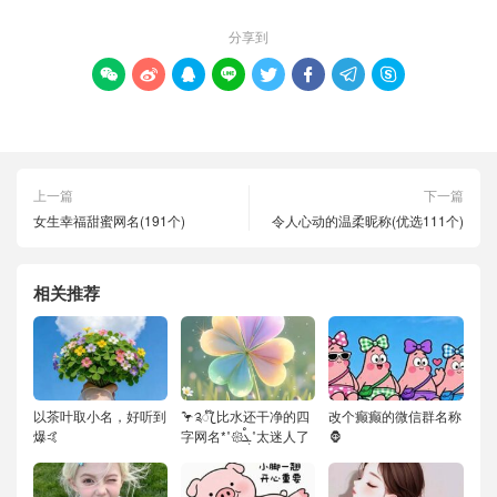
分享到








上一篇
下一篇
女生幸福甜蜜网名(191个)
令人心动的温柔昵称(优选111个)
相关推荐
以茶叶取小名，好听到
🦩༉ꦿ໊ 比水还干净的四
改个癫癫的微信群名称
爆🤙
字网名*˚𑁍ࠬܓ˚太迷人了
🦍