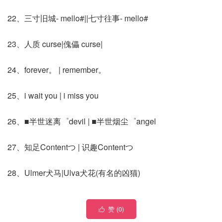
22、三寸旧城- mello#||七寸往事- mello#
23、人质 curse|傀儡 curse|
24、forever。 | remember。
25、i wait you | i miss you
26、■半世迷离゜devil | ■半世烟尘゜angel
27、知足Contentつ | 识趣Contentつ
28、Ulmer犬马|Ulva犬花(有名的凶猫)
赞 (
0
)
