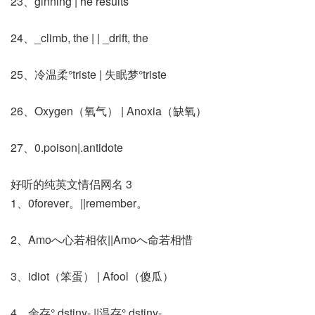
23、ginning | he results
24、_climb, the | | _drift, the
25、冷温柔°triste | 失眠梦°triste
26、Oxygen（氧气） | Anoxia（缺氧）
27、0.poison|.antidote
好听的纯英文情侣网名 3
1、0forever。||remember。
2、Amoへ心若相依||Amoへ命若相惜
3、idiot（笨蛋） | Afool（傻瓜）
4、余存° dstiny- ||温存° dstiny-