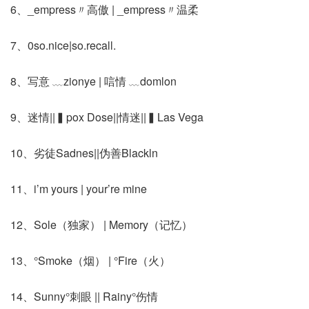
6、_empress〃高傲 | _empress〃温柔
7、0so.nice|so.recall.
8、写意 ﹏zionye | 唁情 ﹏domlon
9、迷情||▍pox Dose||情迷||▍Las Vega
10、劣徒Sadnes||伪善Blackln
11、i’m yours | your’re mine
12、Sole（独家） | Memory（记忆）
13、°Smoke（烟） | °Fire（火）
14、Sunny°刺眼 || Rainy°伤情