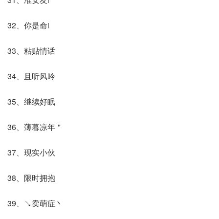
32、你是命i
33、粘贴情话
34、且听风吟
35、继续好眠
36、薄暮凉年＂
37、现实小伙
38、限时拥抱
39、↘卖萌症丶