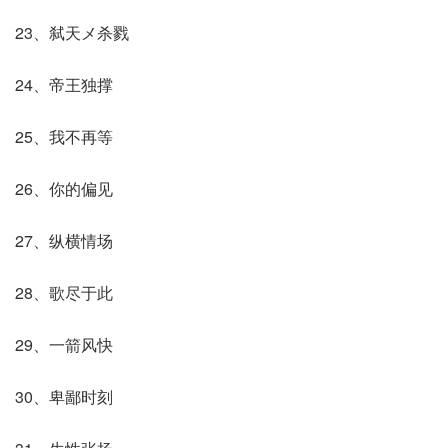
23、弑天メ杀戮
24、帝王独撑
25、我不再等
26、你的偏见
27、纵横情场
28、歌尽于此
29、一箭风快
30、卑鄙时刻