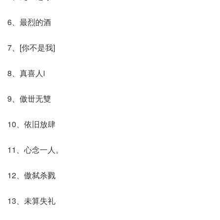
6、最烈的酒
7、[你不是我]
8、真喜人i
9、傲丗无雙
10、依旧放肆
11、心念一人。
12、傲弑杀戮
13、未算失礼