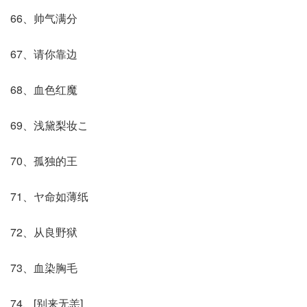
66、帅气满分
67、请你靠边
68、血色红魔
69、浅黛梨妆こ
70、孤独的王
71、ヤ命如薄纸
72、从良野狱
73、血染胸毛
74、[别来无恙]