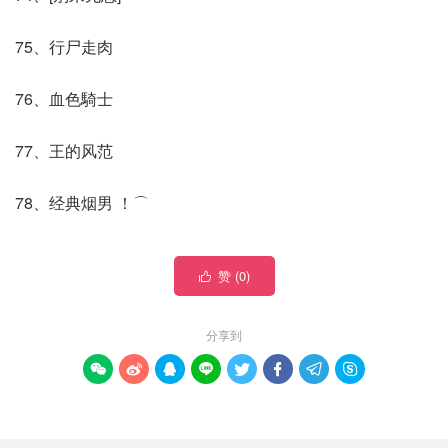
75、行尸走肉
76、血色騎士
77、王的风范
78、经典烟男 ！⌒
赞 (
0
)

分享到







