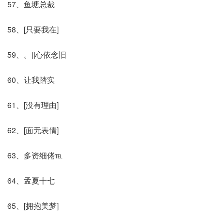
57、鱼塘总裁
58、[只要我在]
59、。||心依念旧
60、让我踏实
61、[没有理由]
62、[面无表情]
63、多资细佬℡
64、孟夏十七
65、[拥抱美梦]