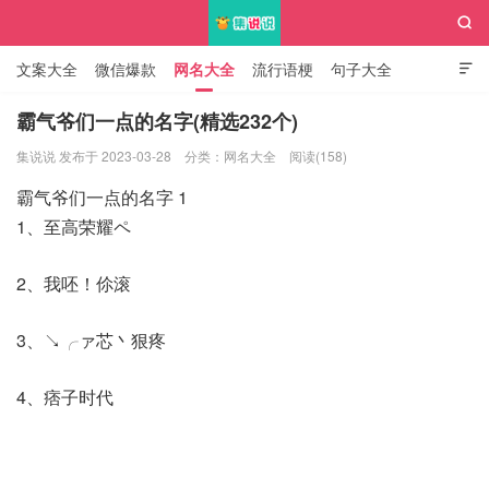

文案大全
微信爆款
网名大全
流行语梗
句子大全

知识大全
霸气爷们一点的名字(精选232个)
集说说 发布于 2023-03-28
分类：
网名大全
阅读(158)
集说说
霸气爷们一点的名字 1
1、至高荣耀ペ
2、我呸！伱滚
3、↘╭ァ芯丶狠疼
4、痞子时代