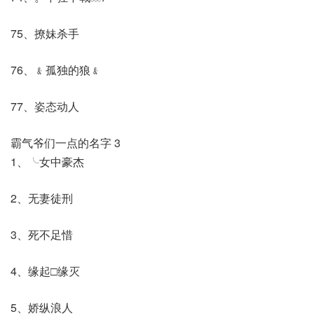
75、撩妹杀手
76、﹠孤独的狼﹠
77、姿态动人
霸气爷们一点的名字 3
1、╰女中豪杰
2、无妻徒刑
3、死不足惜
4、缘起□缘灭
5、娇纵浪人