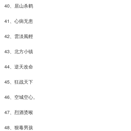
40、居山杀鹤
41、心病无患
42、雲淡風輕
43、北方小镇
44、逆天改命
45、狂战天下
46、空城空心。
47、烈酒烫喉
48、狠毒男孩