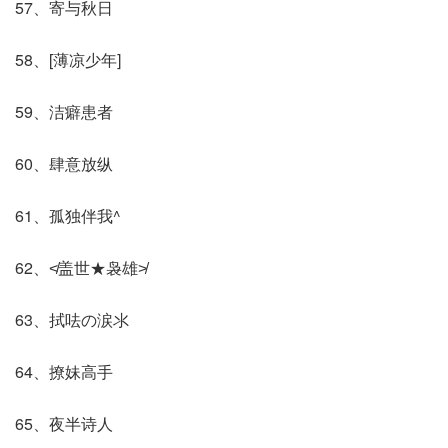
57、寄与秋日
58、[薄凉少年]
59、洁癖患者
60、肆意放纵
61、孤独伴我^
62、≮盖世★袅雄≯
63、拭呿の涙氺
64、撩妹高手
65、夜半诗人