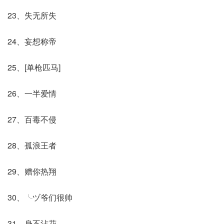
23、失无所失
24、妄想称帝
25、[单枪匹马]
26、一半爱情
27、百毒不侵
28、孤浪王者
29、赠你热翔
30、╰ヅ爷们很帅
31、身不沾花