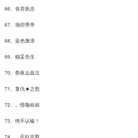
66、舍弃执念
67、场控男帝
68、蓝色激浪
69、稳妥先生
70、祭夜ゐ血泣
71、复仇★之怒
72、。怪咖叔叔
73、绝不认输！
74、。不狂不戰﹏.