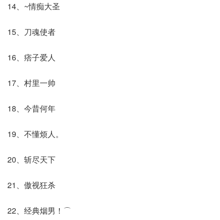
14、~情痴大圣
15、刀魂使者
16、痞子爱人
17、村里一帅
18、今昔何年
19、不懂烦人。
20、斩尽天下
21、傲视狂杀
22、经典烟男！⌒