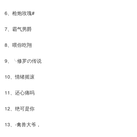
6、枪炮玫瑰#
7、霸气男爵
8、喂你吃翔
9、╰修罗の传说
10、情绪摇滚
11、还心痛吗
12、绝可是你
13、-禽兽大爷，