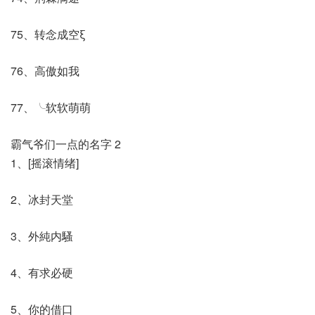
75、转念成空ξ
76、高傲如我
77、╰软软萌萌
霸气爷们一点的名字 2
1、[摇滚情绪]
2、冰封天堂
3、外純内騷
4、有求必硬
5、你的借口