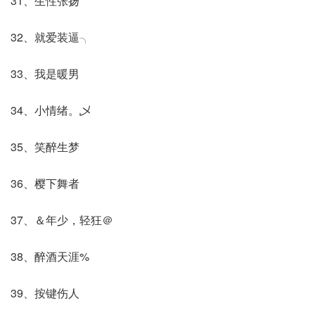
31、生性张扬
32、就爱装逼╮
33、我是暖男
34、小情绪。乄
35、笑醉生梦
36、樱下舞者
37、＆年少，轻狂＠
38、醉酒天涯%
39、按键伤人