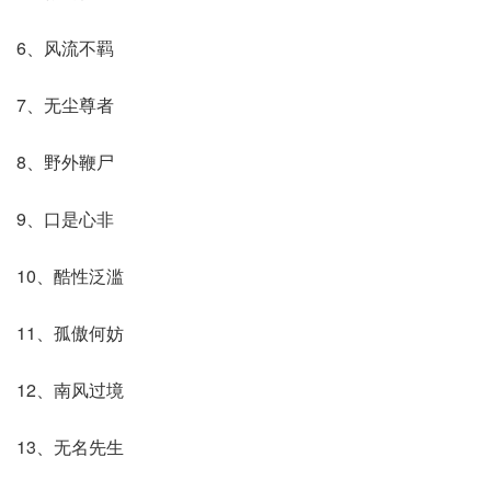
6、风流不羁
7、无尘尊者
8、野外鞭尸
9、口是心非
10、酷性泛滥
11、孤傲何妨
12、南风过境
13、无名先生