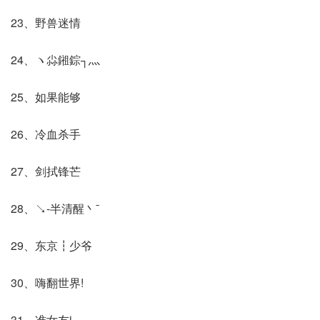
23、野兽迷情
24、ヽ尛鎺錝┐灬
25、如果能够
26、冷血杀手
27、剑拭锋芒
28、↘-半清醒丶ˉ
29、东京┇少爷
30、嗨翻世界!
31、准女友i