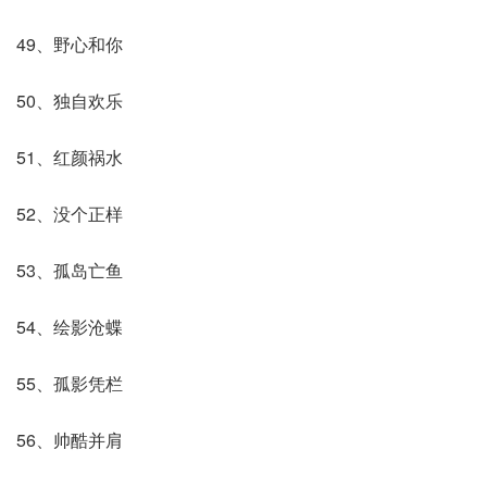
49、野心和你
50、独自欢乐
51、红颜祸水
52、没个正样
53、孤岛亡鱼
54、绘影沧蝶
55、孤影凭栏
56、帅酷并肩