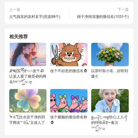
上一篇
下一篇
土气搞笑的农村名字(优选98个)
很干净很清澈的微信名(1031个)
相关推荐
ℒᎭℯ⃝宝ཀོོ࿐˶⍤改个🥀
改个不好惹的微信名🦍
以茶叶取小名，好听到
让某人看了难受🥀的网
爆🤙
名༻⁵²⁰ᬽ࿙ღ
🦩༉ꦿ໊ 比水还干净的四
改个癫癫的微信群名称
໑ຼₒ₂₆᭄じএve͇给心上人এ᭄
字网名*˚𑁍ࠬܓ˚太迷人了
🦍
的特殊ഒᩚ࿐备注
¹³¹⁴ᬽ࿙ུ