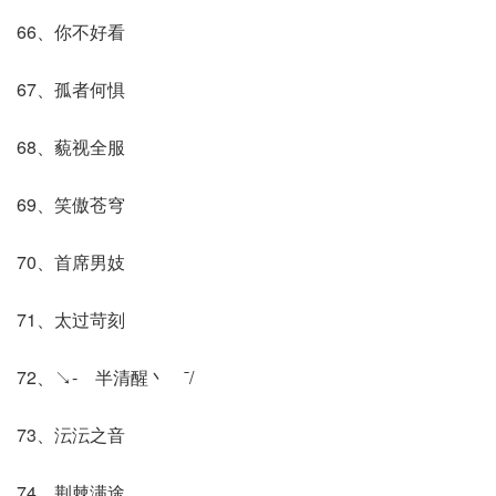
66、你不好看
67、孤者何惧
68、藐视全服
69、笑傲苍穹
70、首席男妓
71、太过苛刻
72、↘- 半清醒丶 ˉ/
73、沄沄之音
74、荆棘满途