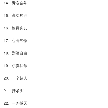
14、青春奋斗
15、高冷独行
16、枪蹦狗友
17、心高气傲
18、烈酒自由
19、尔虞我诈
20、一个超人
21、拧紧头i
22、一斧撼天