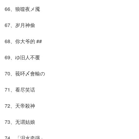
66、狼噬夜メ魇
67、岁月神偷
68、你大爷的 ##
69、ゆ旧人不覆
70、莪吥〆會輸の
71、看尽笑话
72、天帝殺神
73、无谓姑娘
74、「泪水牵强」