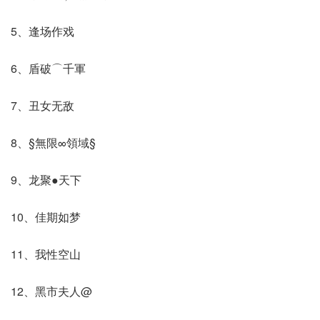
5、逢场作戏
6、盾破⌒千軍
7、丑女无敌
8、§無限∞領域§
9、龙聚●天下
10、佳期如梦
11、我性空山
12、黑市夫人@