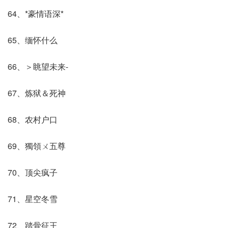
64、*豪情语深*
65、缅怀什么
66、＞眺望未来-
67、炼狱＆死神
68、农村户口
69、獨領ㄨ五尊
70、顶尖疯子
71、星空冬雪
72、踏骨征王