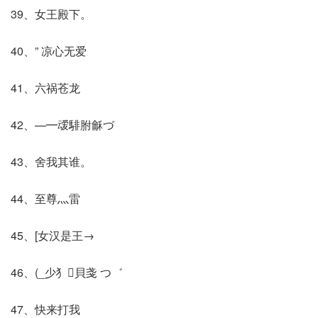
39、女王殿下。
40、” 凉心无爱
41、六祸苍龙
42、—━叆騑胕龢づ
43、舍我其谁。
44、至尊灬雷
45、[女汉是王→
46、(_少犭貝戔 つ゛
47、快来打我