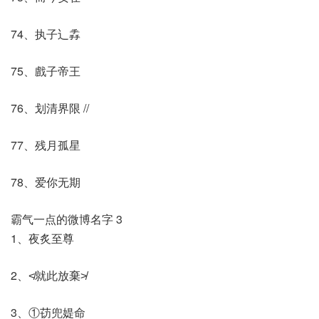
74、执子辶掱
75、戲子帝王
76、划清界限 //
77、残月孤星
78、爱你无期
霸气一点的微博名字 3
1、夜炙至尊
2、≮就此放棄≯
3、①苆兜媞命