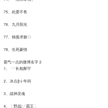
75、此爱不售
76、九月阳光
77、独孤求败◇
78、生死豪情
霸气一点的微博名字 2
1、╰’ 长相厮守
2、冰点§╅年间
3、战神灵魂
4、┆野战/╱霸王┆