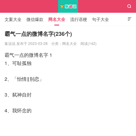

文案大全
微信爆款
网名大全
流行语梗
句子大全

知识大全
霸气一点的微博名字(236个)
集说说 发布于 2023-03-28
分类：
网名大全
阅读(142)
集说说
霸气一点的微博名字 1
1、可耻孤独
2、「怡情‖别恋」
3、弑神自封
4、我怀念的