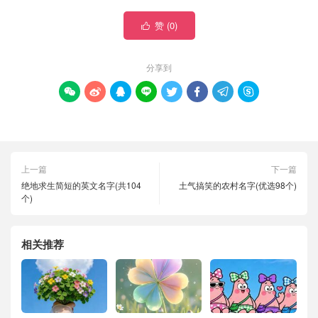
赞 (
0
)

分享到








上一篇
下一篇
绝地求生简短的英文名字(共104
土气搞笑的农村名字(优选98个)
个)
相关推荐