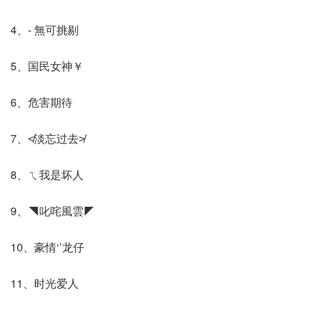
4、- 無可挑剔
5、国民女神￥
6、危害期待
7、≮淡忘过去≯
8、ㄟ我是坏人
9、◥叱咤風雲◤
10、豪情‘’龙仔
11、时光爱人