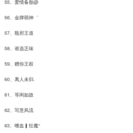
55、爱情备胎@
56、金牌萌神゛
57、瓶邪王道
58、谁选乏味
59、赠你王权
60、离人未归.
61、等闲如故
62、写意风流
63、嗜血▎狂魔°ゞ