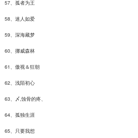
57、孤者为王
58、迷人如爱
59、深海藏梦
60、挪威森林
61、傲视＆狂朝
62、浅陌初心
63、〆,蚀骨的疼、
64、孤独生涯
65、只要我想