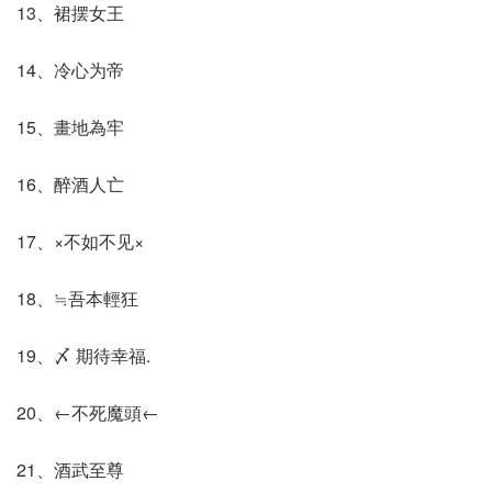
13、裙摆女王
14、冷心为帝
15、畫地為牢
16、醉酒人亡
17、×不如不见×
18、≒吾本輕狂
19、〆 期待幸福.
20、←不死魔頭←
21、酒武至尊