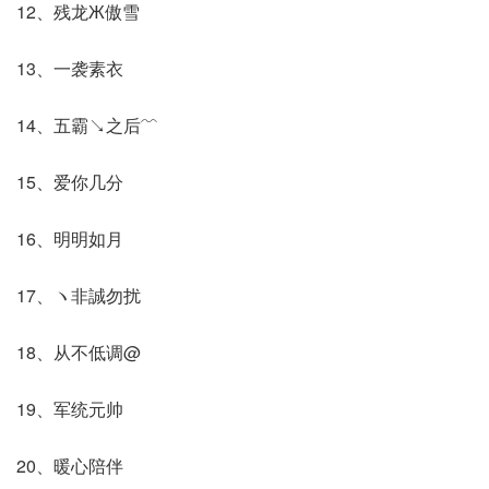
12、残龙Ж傲雪
13、一袭素衣
14、五霸↘之后﹌
15、爱你几分
16、明明如月
17、ヽ非誠勿扰
18、从不低调@
19、军统元帅
20、暖心陪伴