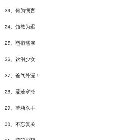
23、何为惘言
24、领教为迟
25、煭揂熬淚
26、饮泪少女
27、爸气外漏！
28、爱若寒冷
29、萝莉杀手
30、不忘复关