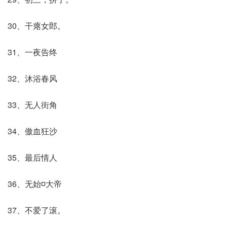
30、干瘪女郎。
31、一夜告终
32、沐浴春风
33、无人街角
34、傲血狂沙
35、最后情人
36、无始¤大帝
37、不爱了滚。