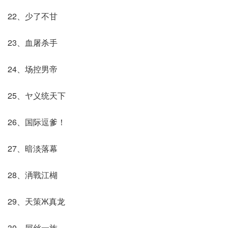
22、少了不甘
23、血屠杀手
24、场控男帝
25、ヤ义统天下
26、国际逗爹！
27、暗淡落幕
28、洅戰江楜
29、天策Ж真龙
30、屌丝一族