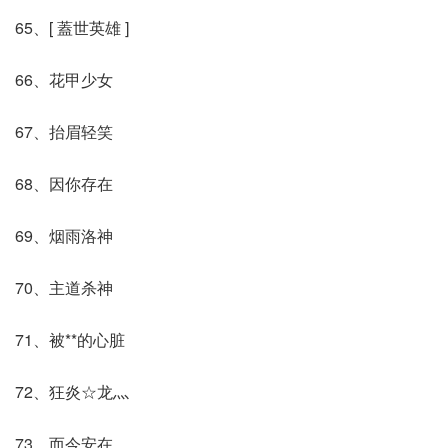
65、[ 蓋世英雄 ]
66、花甲少女
67、抬眉轻笑
68、因你存在
69、烟雨洛神
70、主道杀神
71、被**的心脏
72、狂炎☆龙灬
73、而今安在