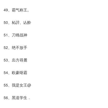
49、霸气称王。
50、杺誶、亾酔
51、刀锋战神
52、绝不放手
53、丠方尋麓
54、欧豪呕霸
55、我是女王@
56、黑道学生．