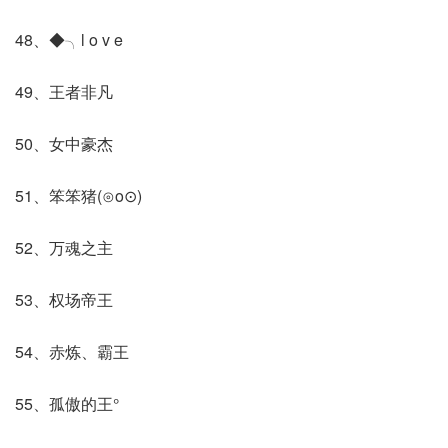
48、◆╮l o v e
49、王者非凡
50、女中豪杰
51、笨笨猪(⊙o⊙)
52、万魂之主
53、权场帝王
54、赤炼、霸王
55、孤傲的王°