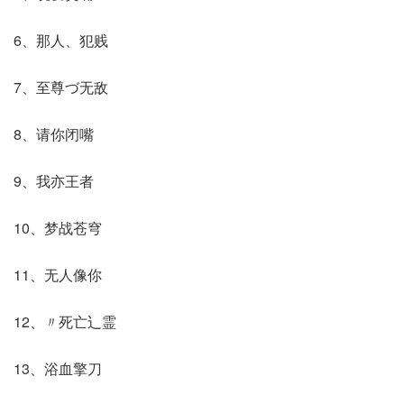
6、那人、犯贱
7、至尊づ无敌
8、请你闭嘴
9、我亦王者
10、梦战苍穹
11、无人像你
12、〃死亡辶霊
13、浴血擎刀