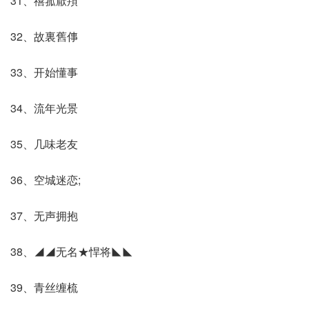
31、禧箛厭頖
32、故裏舊倳
33、开始懂事
34、流年光景
35、几味老友
36、空城迷恋;
37、无声拥抱
38、◢◢无名★悍将◣◣
39、青丝缠梳