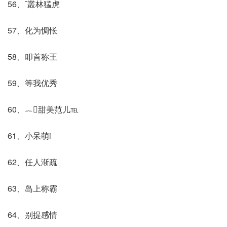
56、ˇ叢林猛虎
57、化为惆怅
58、叩首称王
59、等我优秀
60、︷甜美范儿℡
61、小呆萌i
62、任人渐疏
63、岛上称霸
64、别提感情