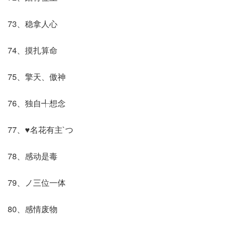
73、稳拿人心
74、摸扎算命
75、擎天、傲神
76、独自╃想念
77、♥名花有主`つ
78、感动是毒
79、ノ三位一体
80、感情废物