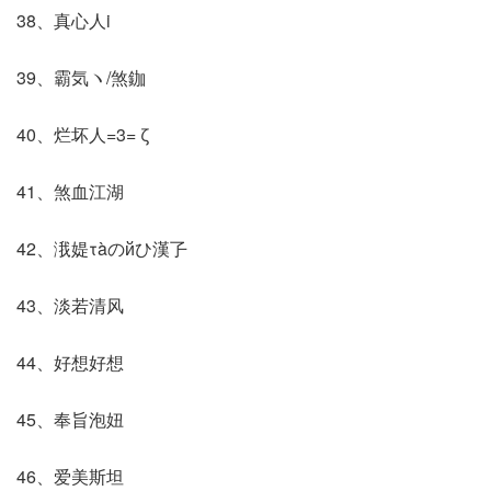
38、真心人i
39、霸気ヽ/煞鉫
40、烂坏人=3= ζ
41、煞血江湖
42、涐媞τàのйひ漢孒
43、淡若清风
44、好想好想
45、奉旨泡妞
46、爱美斯坦