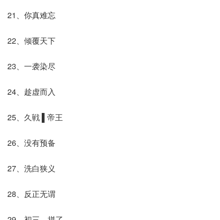
21、你真难忘
22、倾覆天下
23、一袭染尽
24、趁虚而入
25、久戦 ▌帝王
26、没有预备
27、洗白狭义
28、反正无谓
29、初三，拼了。