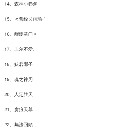
14、森林小巷@
15、々曾经ㄨ雨瑜╯
16、龌龊掌门〃
17、非尔不爱。
18、妖君邪圣
19、魂之神刃ゞ
20、人定胜天
21、贪狼天尊
22、無法回頭 、