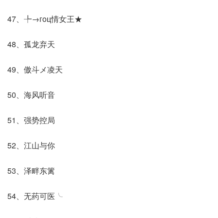
47、╄→гoц情女王★
48、孤龙弃天
49、傲斗メ凌天
50、海风听音
51、强势控局
52、江山与你
53、泽畔东篱
54、无药可医╰