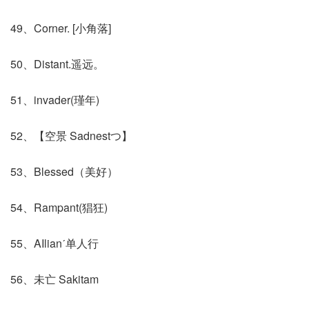
49、Corner. [小角落]
50、Distant.遥远。
51、invader(瑾年)
52、【空景 Sadnestつ】
53、Blessed（美好）
54、Rampant(猖狂)
55、AIlianˊ单人行
56、未亡 Sakitam