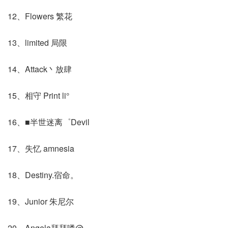
12、Flowers 繁花
13、limited 局限
14、Attack丶放肆
15、相守 Print li°
16、■半世迷离゜Devil
17、失忆 amnesia
18、Destiny.宿命。
19、Junior 朱尼尔
20、Angela拜拜喽@