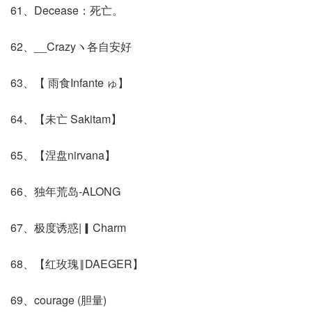
61、Decease：死亡。
62、__Crazyヽ各自安好
63、【 雨食Infante ゅ】
64、【未亡 Sakitam】
65、【涅盘nirvana】
66、独年荒岛-ALONG
67、极度诱惑|▎Charm
68、【红玫瑰‖DAEGER】
69、courage (胆量)