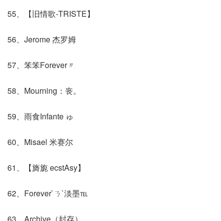
55、【旧情歌-TRISTE】
56、Jerome 杰罗姆
57、笨笨Forever〃
58、Mourning：丧。
59、雨食Infante ゅ
60、Misael 米赛尔
61、【旖旎 ecstAsy】
62、Forever`ㄋ`淡墨℡
63、Archive（封存）