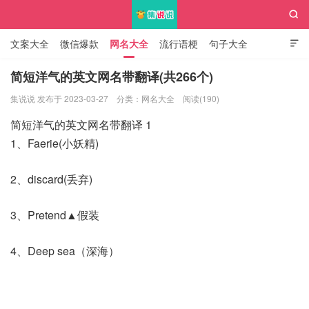

文案大全
微信爆款
网名大全
流行语梗
句子大全

知识大全
简短洋气的英文网名带翻译(共266个)
集说说 发布于 2023-03-27
分类：
网名大全
阅读(190)
集说说
简短洋气的英文网名带翻译 1
1、Faerie(小妖精)
2、discard(丢弃)
3、Pretend▲假装
4、Deep sea（深海）