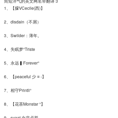
简短洋气的英文网名带翻译 3
1、【朦VCecile(西)】
2、disdain（不屑）
3、Swilder：薄年。
4、失眠梦°Triste
5、永远▍Forever°
6、【peaceful 少 ≡ -】
7、相守Printli°
8、【花茶Monstar °】
9、syaat 女皇必胜