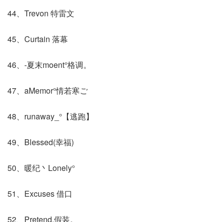
44、Trevon 特雷文
45、Curtain 落幕
46、-夏末moent°格调。
47、aMemor°情若寒ご
48、runaway_°【逃跑】
49、Blessed(幸福)
50、暖纪丶Lonely°
51、Excuses 借口
52、Pretend.假装。