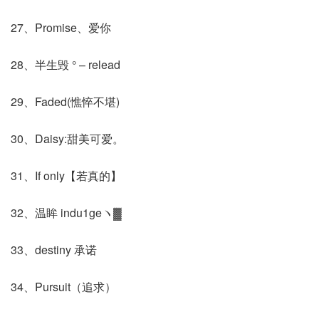
27、Promise、爱你
28、半生毁 ° – relead
29、Faded(憔悴不堪)
30、Daisy:甜美可爱。
31、If only【若真的】
32、温眸 indu1geヽ▓
33、destiny 承诺
34、Pursuit（追求）