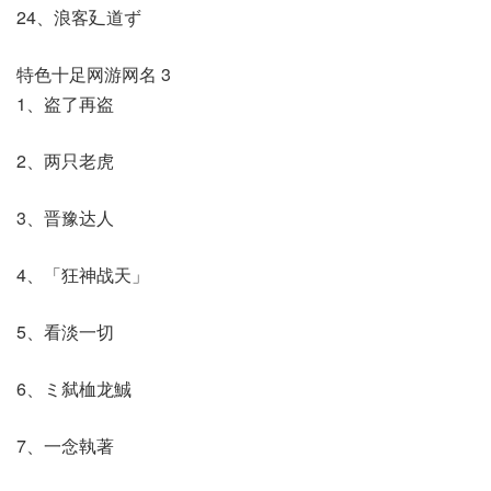
24、浪客廴道ず
特色十足网游网名 3
1、盗了再盗
2、两只老虎
3、晋豫达人
4、「狂神战天」
5、看淡一切
6、ミ弑桖龙鯎
7、一念執著