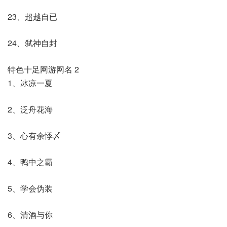
23、超越自已
24、弑神自封
特色十足网游网名 2
1、冰凉一夏
2、泛舟花海
3、心有余悸〆
4、鸭中之霸
5、学会伪装
6、清酒与你