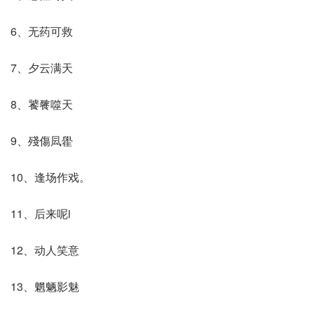
6、无药可救
7、夕云满天
8、饕餮噬天
9、殘傷凨雤
10、逢场作戏。
11、后来呢i
12、动人笑意
13、魍魉影魅