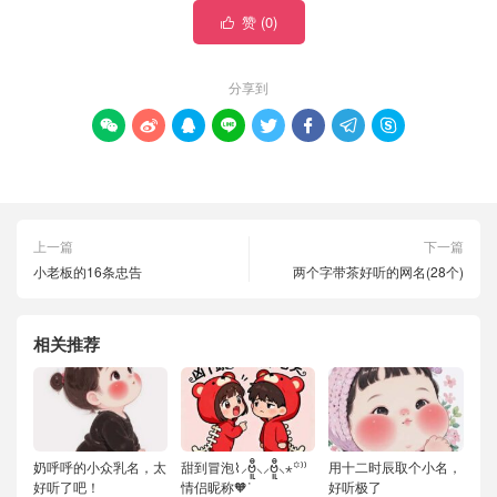
赞 (
0
)

分享到








上一篇
下一篇
小老板的16条忠告
两个字带茶好听的网名(28个)
相关推荐
奶呼呼的小众乳名，太
甜到冒泡⌇⸝ဗီူ⸜⸝ဗီူ⸜⋆꙳⁾⁾
用十二时辰取个小名，
好听了吧！
情侣昵称🧡ᐝ
好听极了