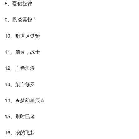
8、憂傷旋律
9、風淡雲輕╰
10、暗世メ铁骑
11、幽灵╭战士
12、血色浪漫
13、染血修罗
14、★梦幻星辰☆
15、别时已老
16、浪的飞起