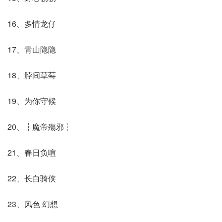
16、多情龙仔
17、青山隐隐
18、脖间草莓
19、为你守候
20、┇魔帝殤邪┆
21、春日负喧
22、长白骑侠
23、风色 幻想