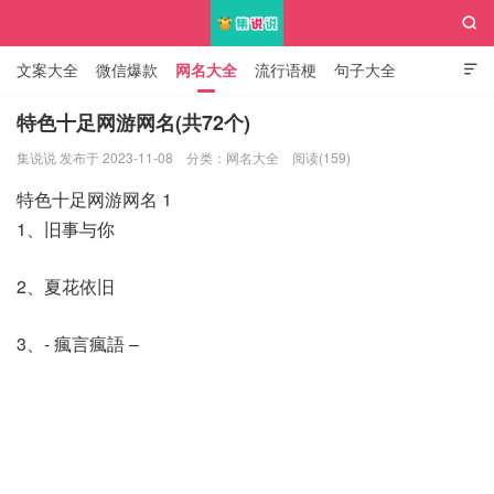

文案大全
微信爆款
网名大全
流行语梗
句子大全

知识大全
特色十足网游网名(共72个)
集说说 发布于 2023-11-08
分类：
网名大全
阅读(159)
集说说
特色十足网游网名 1
1、旧事与你
2、夏花依旧
3、- 瘋言瘋語 –