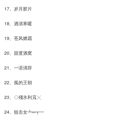
17、岁月胶片
18、酒清寒暖
19、苍风燃霜
20、甜度酒窝
21、一语清辞
22、孤的王朝
23、◇殘氷利刄╳
24、狙击女┻═┳一