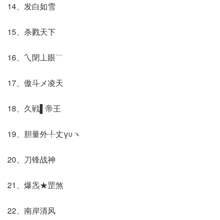
14、发白如雪
15、杀戮天下
16、乀閉丄眼﹋
17、傲斗メ凌天
18、久戦▌帝王
19、胆量外╀丈γυヽ
20、刀锋战神
21、爆炁★罡煞
22、南岸清风