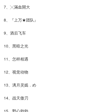
7、╳滿血開大
8、『上万★团队』
9、酒后飞车
10、黑暗之光
11、怎样相遇
12、视觉动物
13、漓月灵嫣．め
14、战天傲刃
15、野心勃勃