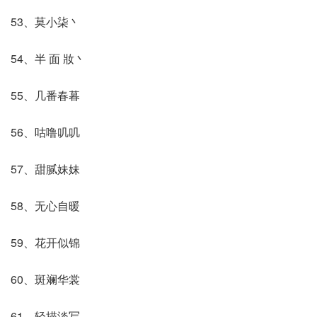
53、莫小柒丶
54、半 面 妝丶
55、几番春暮
56、咕噜叽叽
57、甜腻妹妹
58、无心自暖
59、花开似锦
60、斑斓华裳
61、轻描淡写ゞ