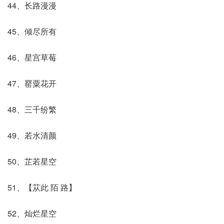
44、长路漫漫
45、倾尽所有
46、星宫草莓
47、罂粟花开
48、三千纷繁
49、若水清颜
50、芷若星空
51、【苁此 陌 路】
52、灿烂星空