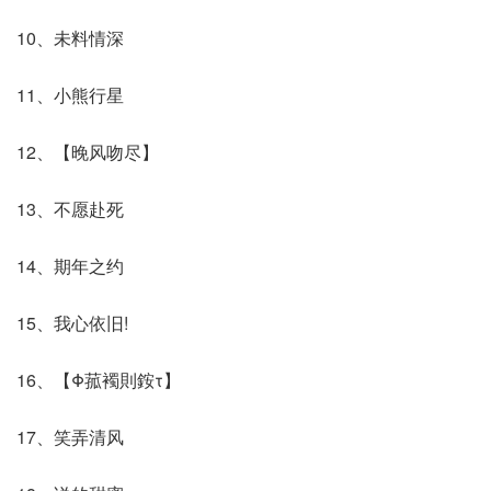
10、未料情深
11、小熊行星
12、【晚风吻尽】
13、不愿赴死
14、期年之约
15、我心依旧!
16、【Φ菰襡則銨τ】
17、笑弄清风