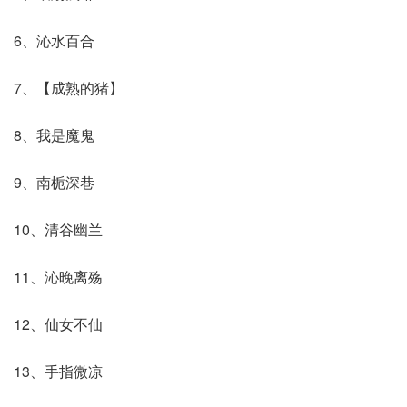
6、沁水百合
7、【成熟的猪】
8、我是魔鬼
9、南栀深巷
10、清谷幽兰
11、沁晚离殇
12、仙女不仙
13、手指微凉