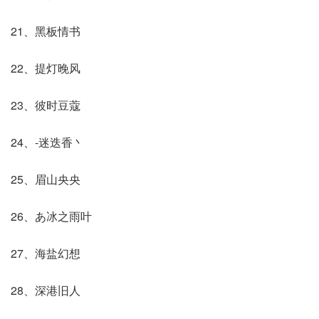
21、黑板情书
22、提灯晚风
23、彼时豆蔻
24、-迷迭香丶
25、眉山央央
26、あ冰之雨叶
27、海盐幻想
28、深港旧人