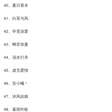
40、夏日香木
41、白茶与风
42、毕竟深爱
43、蝉音弥夏
44、溺水行舟
45、虚无爱情
46、安小曦丶
47、沐风姑娘
48、暮雨咋歇