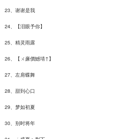
23、谢谢是我
24、【泪眼予你】
25、精灵雨露
26、【ㄨ亷價鱤埥↑】
27、左肩蝶舞
28、甜到心口
29、梦如初夏
30、别时将年