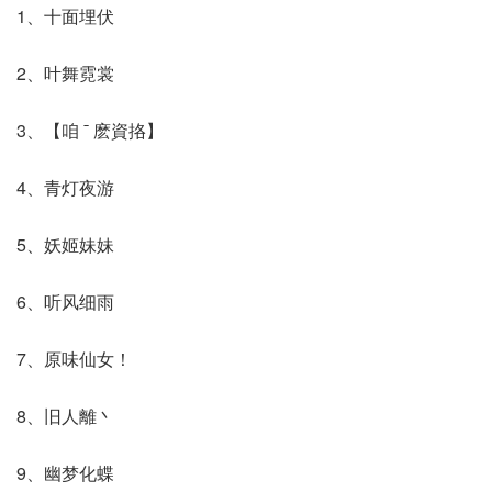
1、十面埋伏
2、叶舞霓裳
3、【咱 ˉ 麽資挌】
4、青灯夜游
5、妖姬妹妹
6、听风细雨
7、原味仙女！
8、旧人離丶
9、幽梦化蝶