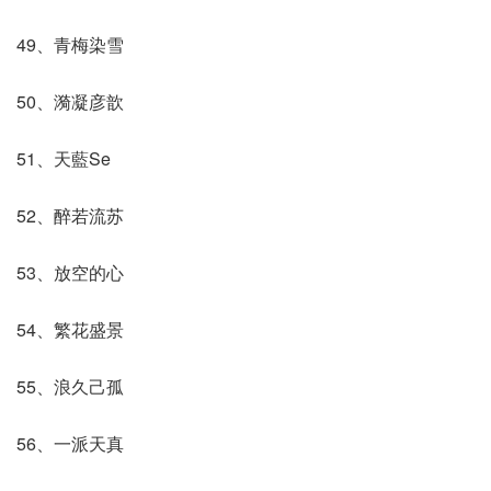
49、青梅染雪
50、漪凝彦歆
51、天藍Se
52、醉若流苏
53、放空的心
54、繁花盛景
55、浪久己孤
56、一派天真