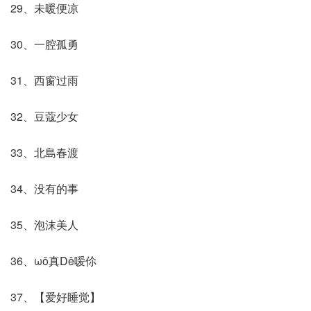
29、未暖便凉
30、一腔孤勇
31、西窗过雨
32、豆蔻少女
33、北島春渡
34、没有的事
35、泡沫美人
36、ωǒ真Dê嗳伱
37、【爱好睡觉】