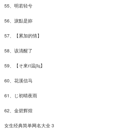
55、明若轻兮
56、淚點是妳
57、【累加的情】
58、该清醒了
59、【そ來гi温jīц】
60、花溪信马
61、じ初晴夜雨
62、金碧辉煌
女生经典简单网名大全 3