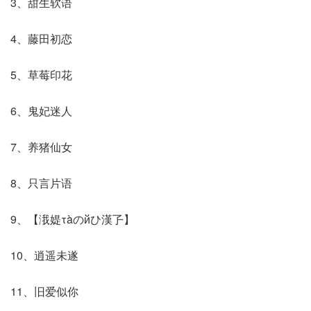
3、甜生软语
4、藤田初恋
5、草莓印花
6、鬼妃迷人
7、养猪仙女
8、只言片语
9、【涐媞τàのйひ漢孒】
10、逍遥未遂
11、旧爱似你