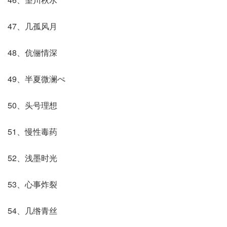
47、几孤风月
48、伉俪情深
49、半夏微澜ぺ
50、头号理想
51、慢性毒药
52、浅墨时光
53、心事炸裂
54、几绺青丝