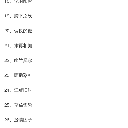
18、说的甜蜜
19、胯下之欢
20、偏执的傲
21、难再相拥
22、幽兰黛尔
23、雨后彩虹
24、江畔旧时
25、草莓酱紫
26、迷情因子