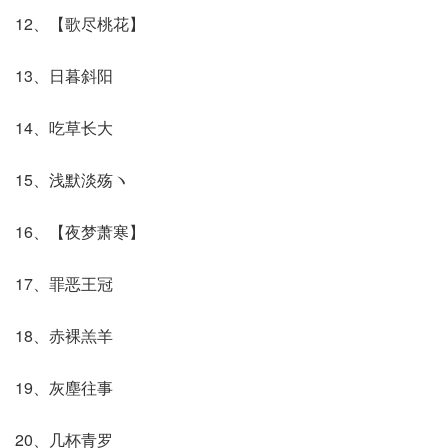
12、【歌尽桃花】
13、日暮斜阳
14、吃草长大
15、浅默淡殇ヽ
16、【夜梦萧寒】
17、罪恶王冠
18、赤裸羔羊
19、灰塵往事
20、几杯青罗