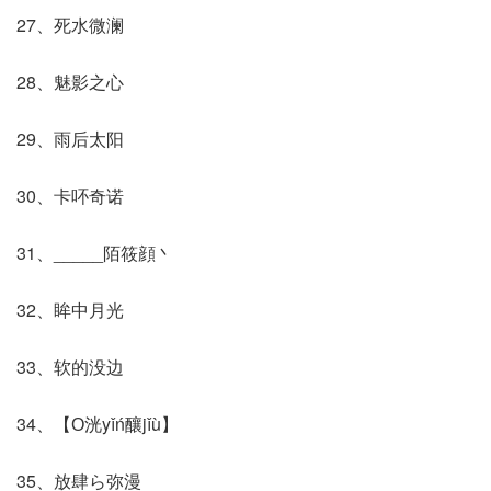
27、死水微澜
28、魅影之心
29、雨后太阳
30、卡吥奇诺
31、_____陌筱顔丶
32、眸中月光
33、软的没边
34、【О洸yǐń釀jǐù】
35、放肆ら弥漫