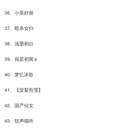
36、小茶好烦
37、暗杀女仆
38、浅墨初白
39、宛若初闻￠
40、梦忆沐歌
41、【棠梨煎雪】
42、国产仙女
43、软声猫吟