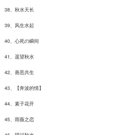
38、秋水天长
39、风生水起
40、心死の瞬间
41、遥望秋水
42、善恶共生
43、【奔波的情】
44、素子花开
45、雨薇之恋
46、望川秋水