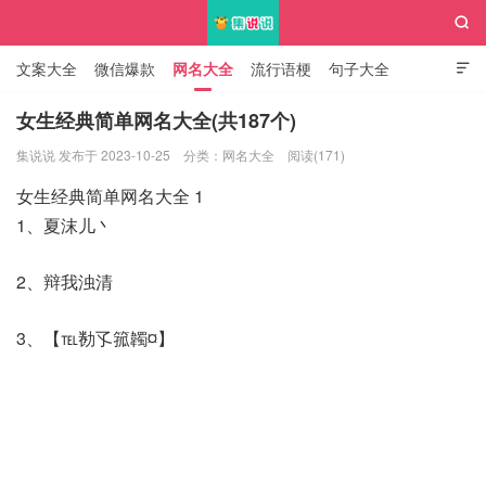

文案大全
微信爆款
网名大全
流行语梗
句子大全

知识大全
女生经典简单网名大全(共187个)
集说说 发布于 2023-10-25
分类：
网名大全
阅读(171)
集说说
女生经典简单网名大全 1
1、夏沫儿丶
2、辩我浊清
3、【℡勌孓箛韣¤】