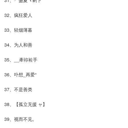
31、╯盛夏ヽ剩下
32、疯狂爱人
33、轻烟薄暮
34、为人和善
35、__牽祢袏手
36、卟想_再爱°
37、不是善类
38、【孤立无援 ャ】
39、视而不见。