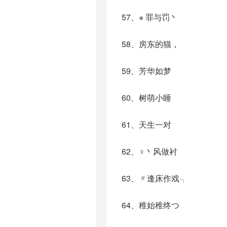
57、※ 罪与罚丶
58、房东的猫，
59、芳华如梦
60、树萌小睡
61、天生一对
62、♀丶风做衬
63、〃逢床作戏╮
64、稚始稚终つ