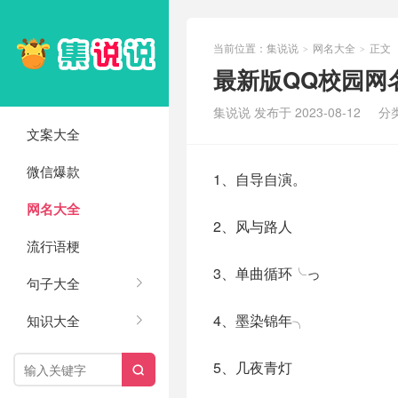
当前位置：
集说说
网名大全
正文
>
>
最新版QQ校园网名
集说说 发布于 2023-08-12
分
文案大全
微信爆款
1、自导自演。
网名大全
2、风与路人
流行语梗
3、单曲循环╰っ
句子大全
4、墨染锦年╮
知识大全
5、几夜青灯
