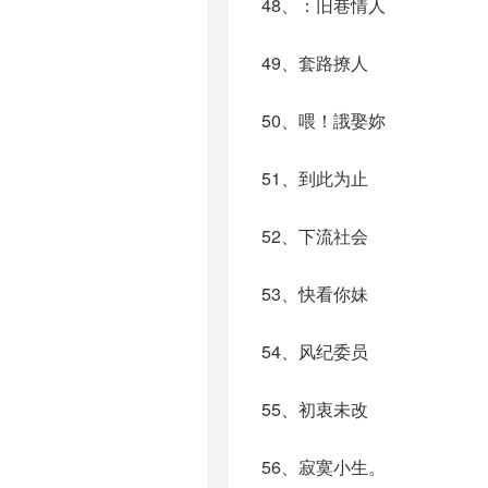
48、：旧巷情人
49、套路撩人
50、喂！誐娶妳
51、到此为止
52、下流社会
53、快看你妹
54、风纪委员
55、初衷未改
56、寂寞小生。