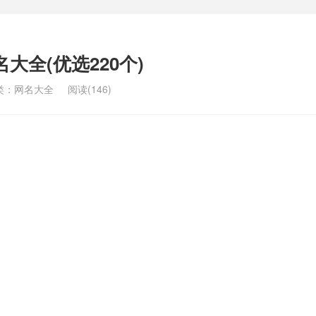
大全(优选220个)
类：
网名大全
阅读(146)