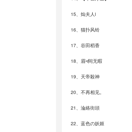
15、灿夫人i
16、猫扑风铃
17、谷田稻香
18、眉≮间无暇
19、天帝殺神
20、不再相见。
21、淪絡街頭
22、蓝色の妖姬