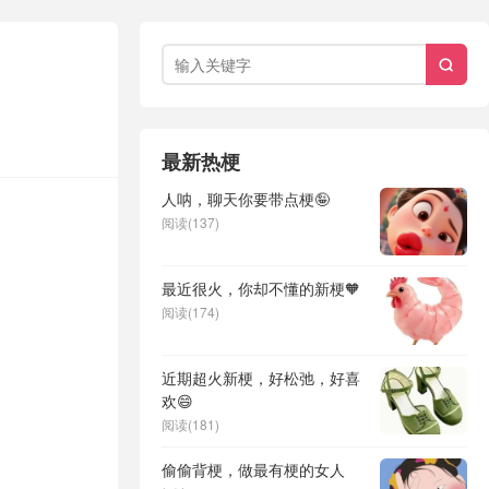

最新热梗
人呐，聊天你要带点梗🤪
阅读(137)
最近很火，你却不懂的新梗🧡
阅读(174)
近期超火新梗，好松弛，好喜
欢😄
阅读(181)
偷偷背梗，做最有梗的女人