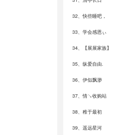
32、快些睡吧，
33、学会感恩ぃ
34、【展展家族】
35、纵爱自由.
36、伊似飘渺
37、情↘收购站
38、稚于最初
39、遥远星河