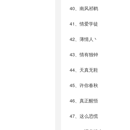
40、南风祁鹤
41、情爱学徒
42、薄情人丶
43、情有独钟
44、天真无鞋
45、许你春秋
46、真正醒悟
47、这么恐慌