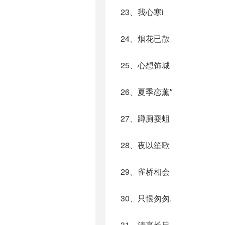
23、我心寒i
24、烟花已散
25、心想饰城
26、夏季恋薰″
27、蹲厕耍蛆
28、夜以笙歌
29、雀桥相会
30、只恨匆匆.
31、清亭长日