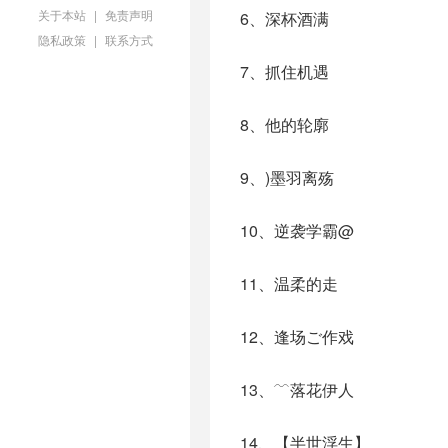
关于本站
|
免责声明
6、深杯酒满
隐私政策
|
联系方式
7、抓住机遇
8、他的轮廓
9、)墨羽离殇
10、逆袭学霸@
11、温柔的走
12、逢场ご作戏
13、﹋落花伊人
14、【半世浮生】