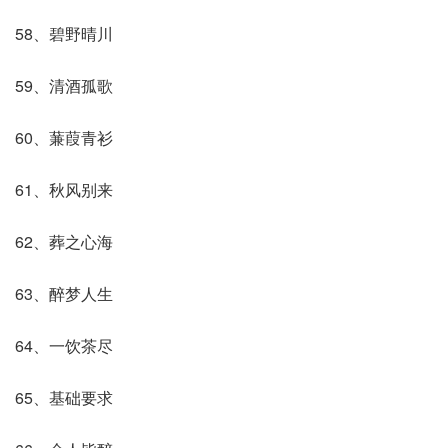
58、碧野晴川
59、清酒孤歌
60、蒹葭青衫
61、秋风别来
62、葬之心海
63、醉梦人生
64、一饮茶尽
65、基础要求