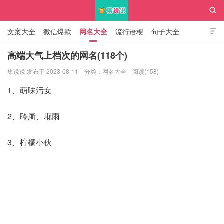

文案大全
微信爆款
网名大全
流行语梗
句子大全

知识大全
高端大气上档次的网名(118个)
集说说 发布于 2023-08-11
分类：
网名大全
阅读(158)
集说说
1、萌味污女
2、聆厛、埖雨
3、柠檬小伙