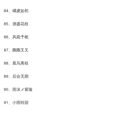
84、橘虞如初
85、酒盏花枝
86、风菀予栀
87、圈圈叉叉
88、凰鸟离枝
89、后会无期
90、雨沫メ紫璇
91、小雨转甜