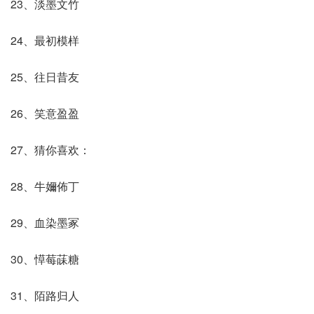
23、淡墨文竹
24、最初模样
25、往日昔友
26、笑意盈盈
27、猜你喜欢：
28、牛嬭佈丁
29、血染墨冢
30、愺莓菋糖
31、陌路归人