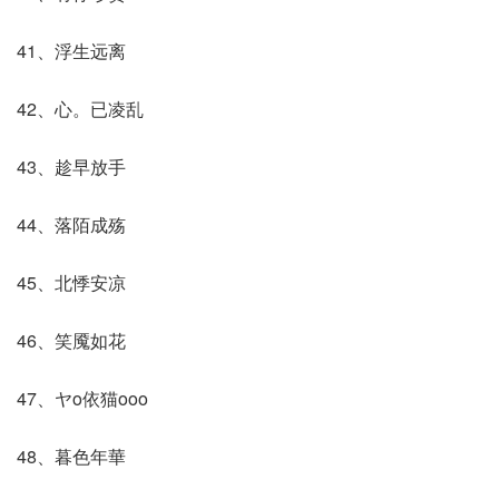
41、浮生远离
42、心。已凌乱
43、趁早放手
44、落陌成殇
45、北悸安凉
46、笑魇如花
47、ヤo依猫oοο
48、暮色年華