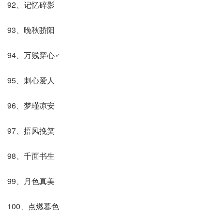
92、记忆碎影
93、晚秋骄阳
94、万贱穿心♂
95、刺心爱人
96、梦瑾凉安
97、捂风挽笑
98、千面书生
99、月色真美
100、点燃暮色