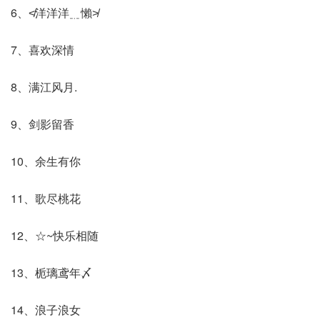
6、≮洋洋洋﹎懶≯
7、喜欢深情
8、满江风月.
9、剑影留香
10、余生有你
11、歌尽桃花
12、☆~快乐相随
13、栀璃鸢年〆
14、浪子浪女