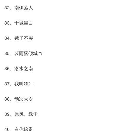
32、南伊落人
33、千城墨白
34、镜子不哭
35、〆雨落倾城づ
36、洛水之南
37、我叫GD！
38、动次大次
39、愿风、载尘
40、有你珍贵