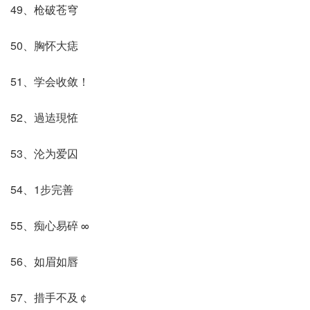
49、枪破苍穹
50、胸怀大痣
51、学会收敛！
52、過迲現恠
53、沦为爱囚
54、1步完善
55、痴心易碎 ∞
56、如眉如唇
57、措手不及￠