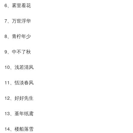
6、雾里看花
7、万世浮华
8、青柠年少
9、中不了秋
10、浅若清风
11、恬淡春风
12、好好先生
13、堇年纸鸢
14、楼船落雪