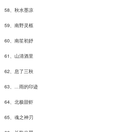
58、秋水墨凉
59、南野灵柩
60、南笙初妤
61、山清酒里
62、息了三秋
63、﹏雨的印迹
64、北极甜虾
65、魂之神刃ゞ