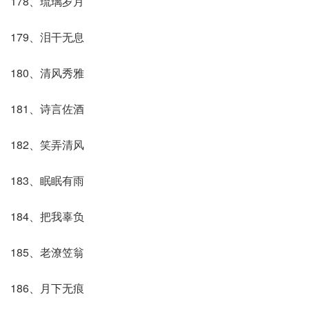
178、琉璃岁月
179、泪干无息
180、清风秀雅
181、诗言佐酒
182、笑弄清风
183、眠眠有雨
184、把我辜负
185、老潦笠翁
186、月下无痕