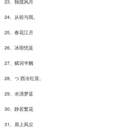
23、独揽风月
24、从前与我、
25、春花江月
26、冰雨忧蓝
27、赋词半阙
28、つ 西冷红茶。
29、水清梦蓝
30、静若繁花
31、肩上风尘