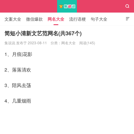

文案大全
微信爆款
网名大全
流行语梗
句子大全

知识大全
简短小清新文艺范网名(共367个)
集说说 发布于 2023-08-11
分类：
网名大全
阅读(145)
集说说
1、月痕|花影
2、落落清欢
3、陪风去荡
4、几重烟雨