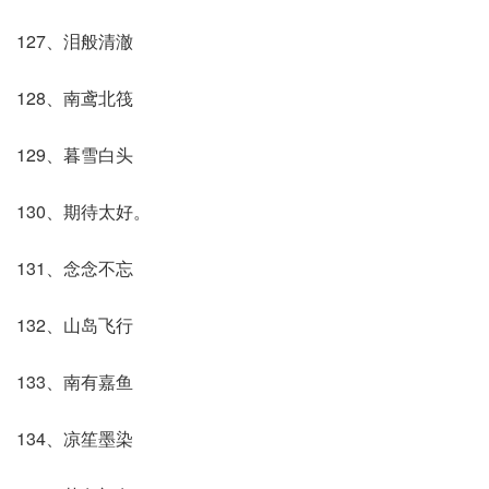
127、泪般清澈
128、南鸢北筏
129、暮雪白头
130、期待太好。
131、念念不忘
132、山岛飞行
133、南有嘉鱼
134、凉笙墨染