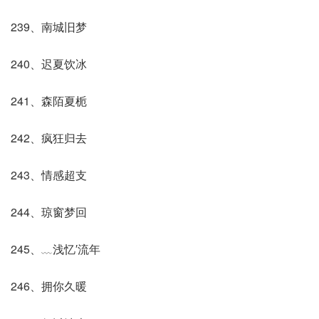
239、南城旧梦
240、迟夏饮冰
241、森陌夏栀
242、疯狂归去
243、情感超支
244、琼窗梦回
245、﹏浅忆′流年
246、拥你久暖