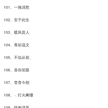
101、一挽清愁
102、安于此生
103、暖风昔人
104、青衫温文
105、不似从前、
106、喜你笑眼
107、杳杳今朝
108、╮灯火阑珊
109、怀抱清风