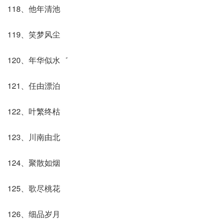
118、他年清池
119、笑梦风尘
120、年华似水゛
121、任由漂泊
122、叶繁终枯
123、川南由北
124、聚散如烟
125、歌尽桃花
126、细品岁月