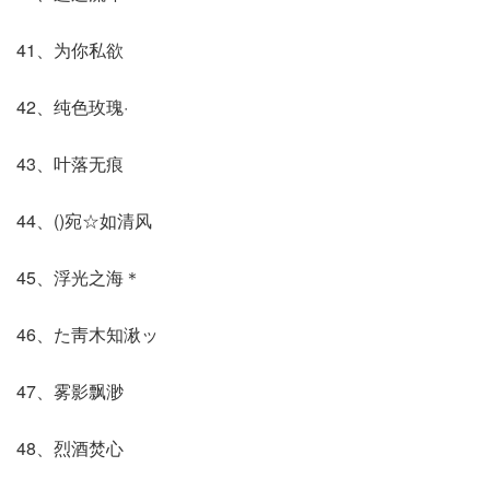
41、为你私欲
42、纯色玫瑰·
43、叶落无痕
44、()宛☆如清风
45、浮光之海＊
46、た靑木知湫ッ
47、雾影飘渺
48、烈酒焚心