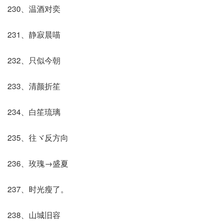
230、温酒对奕
231、静寂晨喵
232、只似今朝
233、清颜折笙
234、白笙琉璃
235、往ヾ反方向
236、玫瑰→盛夏
237、时光瘦了。
238、山城旧容