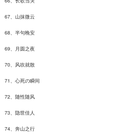
66、长歌当哭
67、山抹微云
68、半句晚安
69、月圆之夜
70、风吹就散
71、心死の瞬间
72、随性随风
73、隐世佳人
74、奔山之行