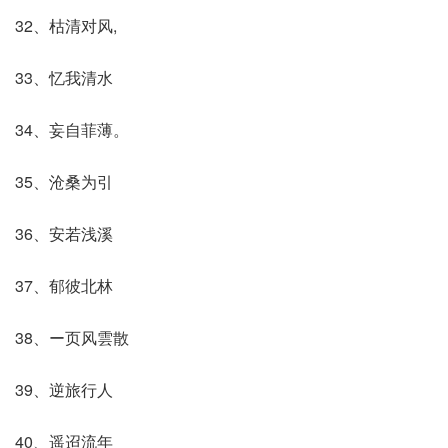
32、枯清对风,
33、忆我清水
34、妄自菲薄。
35、沧桑为引
36、安若浅溪
37、郁彼北林
38、ー页风雲散
39、逆旅行人
40、遥迢流年