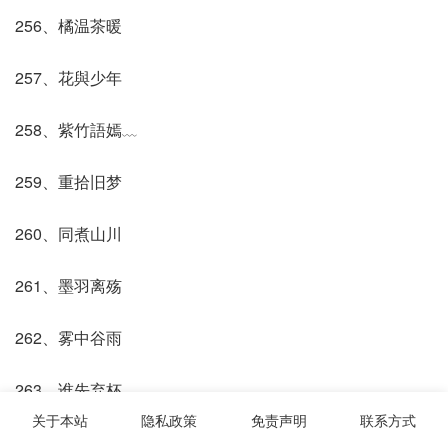
256、橘温茶暖
257、花與少年
258、紫竹語嫣﹏
259、重拾旧梦
260、同煮山川
261、墨羽离殇
262、雾中谷雨
263、谁先弃杯
关于本站
隐私政策
免责声明
联系方式
264、蔷薇岛屿