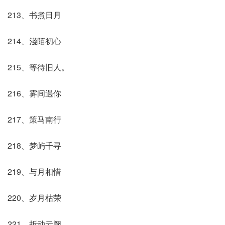
213、书煮日月
214、淺陌初心
215、等待旧人。
216、雾间遇你
217、策马南行
218、梦屿千寻
219、与月相惜
220、岁月枯荣
221、折动云阙