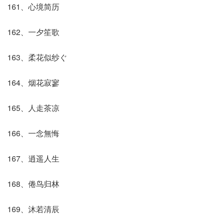
161、心境简历
162、一夕笙歌
163、柔花似纱ぐ
164、烟花寂寥
165、人走茶凉
166、一念無悔
167、逍遥人生
168、倦鸟归林
169、沐若清辰