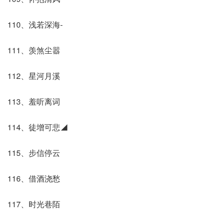
110、浅若深海-
111、羡煞尘嚣
112、星河月溪
113、羞听离词
114、徒增可悲◢
115、步信停云
116、借酒浇愁
117、时光巷陌