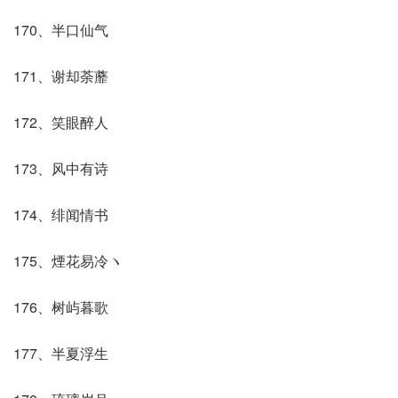
170、半口仙气
171、谢却荼蘼
172、笑眼醉人
173、风中有诗
174、绯闻情书
175、煙花易冷ヽ
176、树屿暮歌
177、半夏浮生