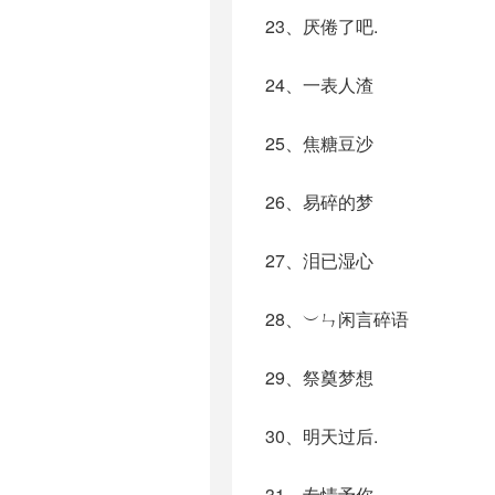
23、厌倦了吧.
24、一表人渣
25、焦糖豆沙
26、易碎的梦
27、泪已湿心
28、︶ㄣ闲言碎语
29、祭奠梦想
30、明天过后.
31、专情予你