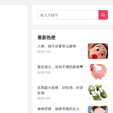

最新热梗
人呐，聊天你要带点梗🤪
阅读(126)
最近很火，你却不懂的新梗🧡
阅读(168)
近期超火新梗，好松弛，好喜
欢😄
阅读(162)
偷偷背梗，做最有梗的女人