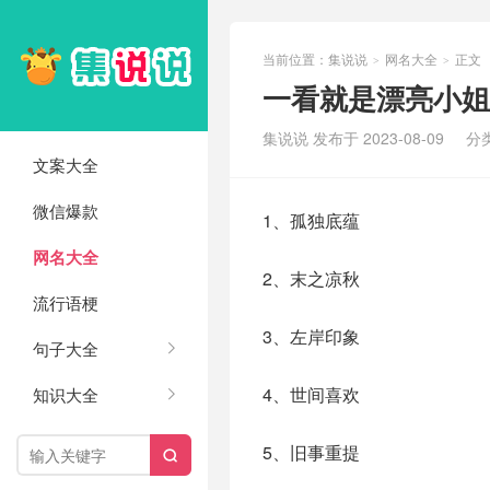
当前位置：
集说说
网名大全
正文
>
>
一看就是漂亮小姐姐
集说说 发布于 2023-08-09
分
文案大全
微信爆款
1、孤独底蕴
网名大全
2、末之凉秋
流行语梗
3、左岸印象
句子大全
4、世间喜欢
知识大全
5、旧事重提
