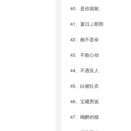
40、是你就敢.
41、厦日ぷ那雨
42、她不是命
43、不敢心动
44、不遇良人
45、白裙红衣
46、宝藏男孩
47、喝醉的猫