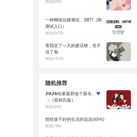
阅读(236)
一种网络玩梗测试，SBTI（附
测试入口）
阅读(2472)
害我笑了一天的废话梗，笑不
活了🤪
阅读(1913)
随机推荐
𝟮𝟬𝟮𝟲给家庭群改个新名˗ˏˋ🧡
ˎˊ˗（双姓氏版）
阅读(345)
想给孩子好的生活的说说(65句)
阅读(196)