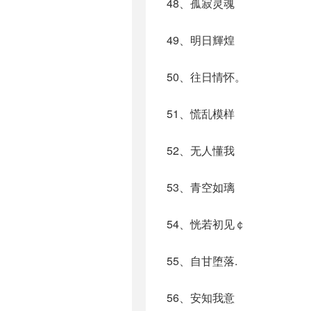
48、孤寂灵魂
49、明日輝煌
50、往日情怀。
51、慌乱模样
52、无人懂我
53、青空如璃
54、恍若初见￠
55、自甘堕落.
56、安知我意