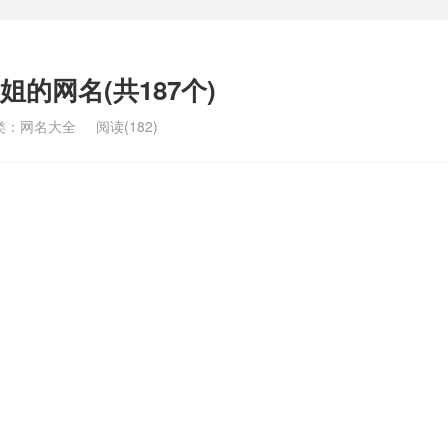
的网名(共187个)
类：
网名大全
阅读(182)