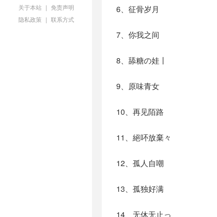
关于本站
|
免责声明
6、征骨岁月
隐私政策
|
联系方式
7、你我之间
8、舔糖の娃丨
9、原味青女
10、再见陌路
11、絕吥放棄々
12、孤人自嘲
13、孤独好满
14、无休无止っ