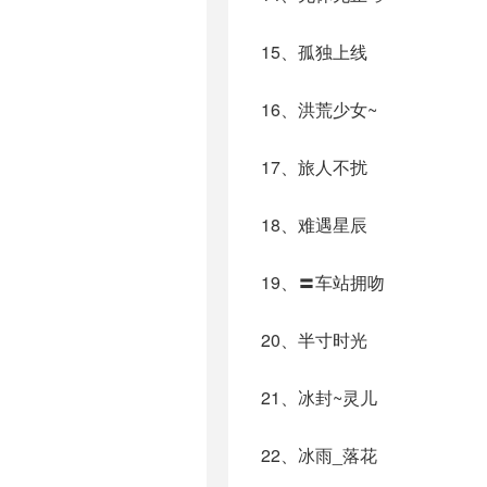
15、孤独上线
16、洪荒少女~
17、旅人不扰
18、难遇星辰
19、〓车站拥吻
20、半寸时光
21、冰封~灵儿
22、冰雨_落花