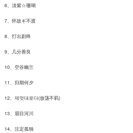
6、淡紫☆珊瑚
7、怀故ギ不渡
8、打出剧终
9、几分善良
10、空谷幽兰
11、归期何夕
12、제멋대로다(放荡不羁)
13、眉目河川
14、注定孤独