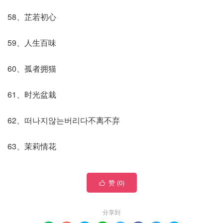
58、芷若初心
59、人生百味
60、孤者拥猫
61、时光盆栽
62、떠나지않는버리다不离不弃
63、茉莉情花
赞 (
0
)

分享到