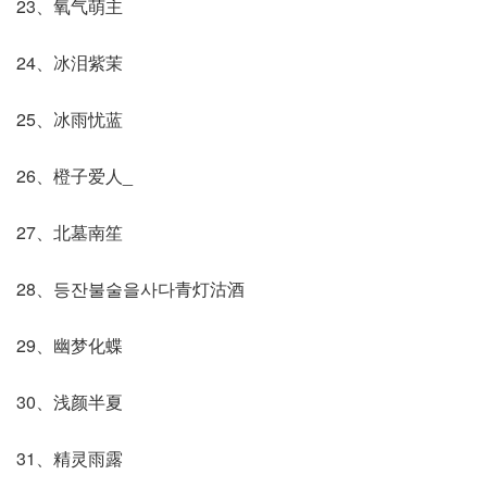
23、氧气萌主
24、冰泪紫茉
25、冰雨忧蓝
26、橙子爱人_
27、北墓南笙
28、등잔불술을사다青灯沽酒
29、幽梦化蝶
30、浅颜半夏
31、精灵雨露