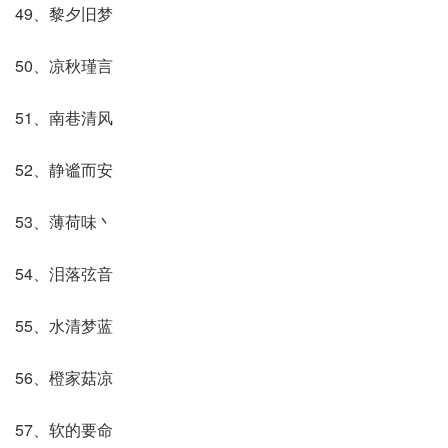
49、黎夕旧梦
50、凉秋瑾言
51、南巷清风
52、静谧而安
53、薄荷味丶
54、泪落弦音
55、水清梦蓝
56、橙家菇凉
57、软的要命