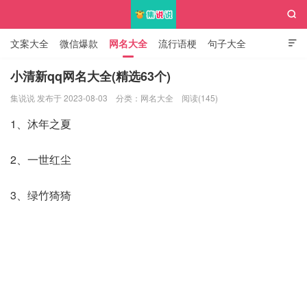

文案大全
微信爆款
网名大全
流行语梗
句子大全

知识大全
小清新qq网名大全(精选63个)
集说说 发布于 2023-08-03
分类：
网名大全
阅读(145)
集说说
1、沐年之夏
2、一世红尘
3、绿竹猗猗