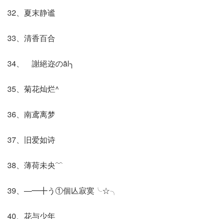
32、夏末静谧
33、清香百合
34、ゞ謝絕迩のāl╮ゞ
35、菊花灿烂^
36、南鸢离梦
37、旧爱如诗
38、薄荷未央﹌
39、—━╋う①個亾寂寞╰☆╮
40、花与少年