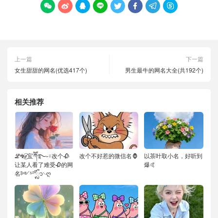








上一篇
下一篇
女生甜甜的网名(优选417个)
男生最牛的网名大全(共192个)
相关推荐
ℒᎭℯ⃝宝ཀོོ࿐˶⍤改个🥀
改个不好惹的微信名🦍
以茶叶取小名，好听到
让某人看了难受🥀的网
爆🤙
名༻⁵²⁰ᬽ࿙ღ