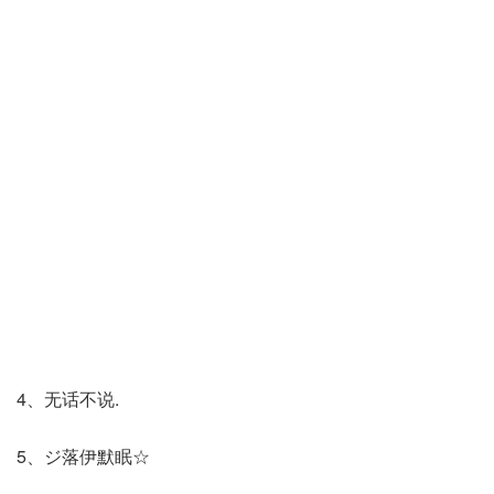
4、无话不说.
5、ジ落伊默眠☆