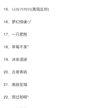
15、나의가까이(离我近些)
16、梦幻情缘ヅ
17、一只肥熊
18、草莓不美*
19、冰依湄凌
20、古巷青砖
21、南故笙烟
22、雨过初晴°