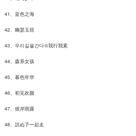
41、蓝色之海
42、幽瑟玉琼
43、우리길을간다♔我行我素
44、森系女孩
45、暮色年华
46、初见欢颜
47、彼岸雨露
48、説ぬ孒ー起走