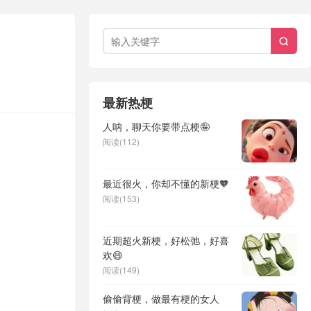

最新热梗
人呐，聊天你要带点梗🤪
阅读(112)
最近很火，你却不懂的新梗🧡
阅读(153)
近期超火新梗，好松弛，好喜
欢😄
阅读(149)
偷偷背梗，做最有梗的女人