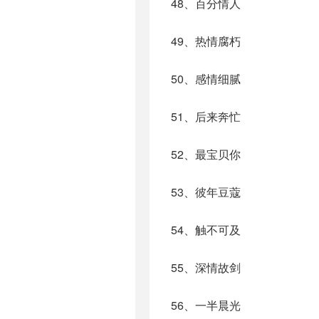
48、百分情人
49、热情腐朽
50、感情细腻
51、后来奔忙
52、最宝贝你
53、彼年豆蔻
54、触不可及
55、深情故剑
56、一半晨光