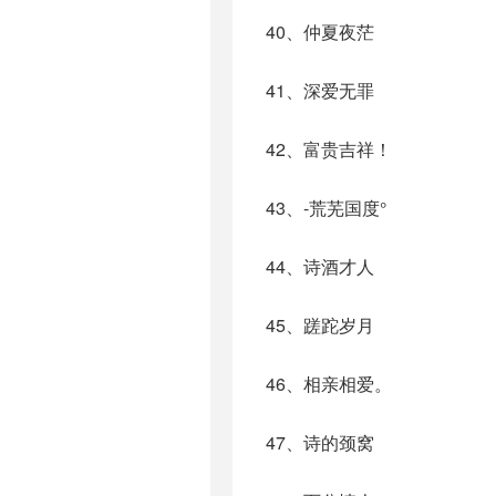
40、仲夏夜茫
41、深爱无罪
42、富贵吉祥！
43、-荒芜国度°
44、诗酒才人
45、蹉跎岁月
46、相亲相爱。
47、诗的颈窝