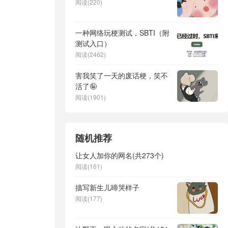
阅读(220)
一种网络玩梗测试，SBTI（附
测试入口）
阅读(2462)
害我笑了一天的废话梗，笑不
活了🤪
阅读(1901)
随机推荐
让女人加你的网名(共273个)
阅读(161)
描写新生儿啼哭样子
阅读(177)