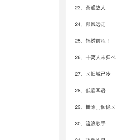
23、荼谧故人
24、跟风远走
25、锦绣前程！
26、╃离人未归ペ
27、ㄨ旧城已冷
28、低眉耳语
29、卌除﹎恛憶ㄨ
30、流浪歌手
31、骄傲的鬼