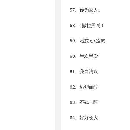
57、你为家人。
58、; 撒拉黑哟！
59、治愈 ლ 痊愈
60、半欢半爱
61、我自清欢
62、热烈而醇
63、不羁与醉
64、好好长大