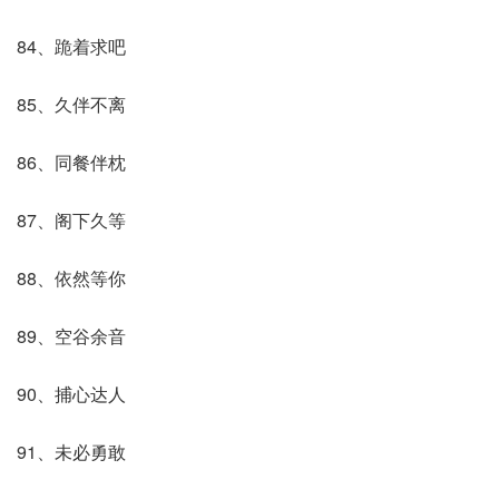
84、跪着求吧
85、久伴不离
86、同餐伴枕
87、阁下久等
88、依然等你
89、空谷余音
90、捕心达人
91、未必勇敢