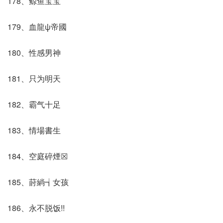
178、鲸鱼宝宝
179、血龍ψ帝國
180、性感男神
181、只为明天
182、霸气十足
183、情場書生
184、空庭碎煙☒
185、莳緔┪女孩
186、永不脱饭!!