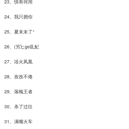
23、惧有何用
24、我只拥你
25、夏末未了°
26、(另辷ɡе臫魢
27、浴火凤凰
28、孜孜不倦
29、落魄王者
30、杀了过往
31、满嘴火车