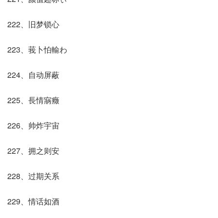
222、旧梦锁心
223、莪卜怕輸わ
224、自动屏蔽
225、長情寎癥
226、帅炸宇宙
227、拥之则安
228、过期关系
229、情话如酒