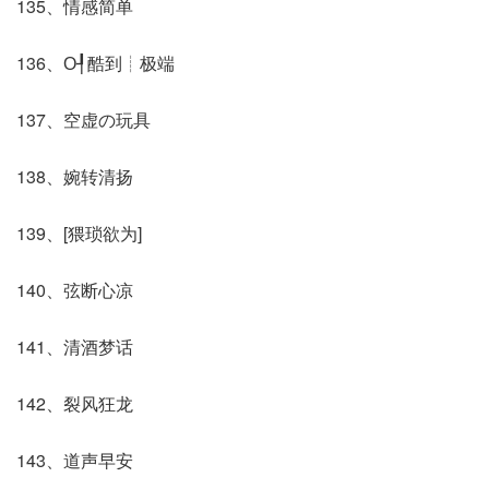
135、情感简单
136、О┦酷到┊极端
137、空虚の玩具
138、婉转清扬
139、[猥琐欲为]
140、弦断心凉
141、清酒梦话
142、裂风狂龙
143、道声早安