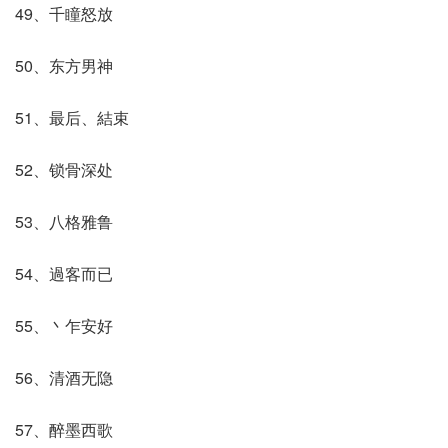
49、千瞳怒放
50、东方男神
51、最后、結束
52、锁骨深处
53、八格雅鲁
54、過客而已
55、丶乍安好
56、清酒无隐
57、醉墨西歌