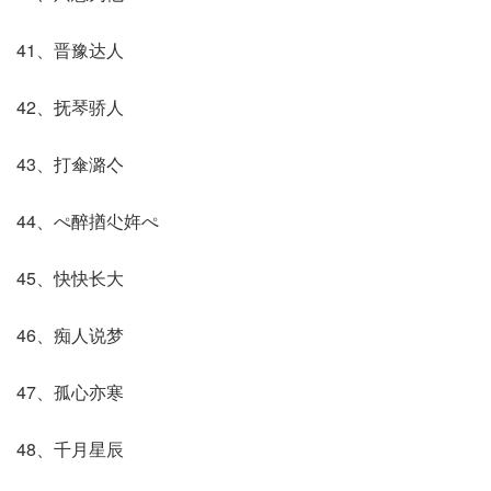
41、晋豫达人
42、抚琴骄人
43、打傘潞亽
44、ぺ醉揂尐姩ぺ
45、快快长大
46、痴人说梦
47、孤心亦寒
48、千月星辰