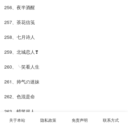
256、夜半酒醒
257、茶花信笺
258、七月诗人
259、北城恋人❣
260、╰笑看人生
261、帅气の迷妹
262、色混是命
263、蜡笔超人
关于本站
隐私政策
免责声明
联系方式
264、亡城孤影