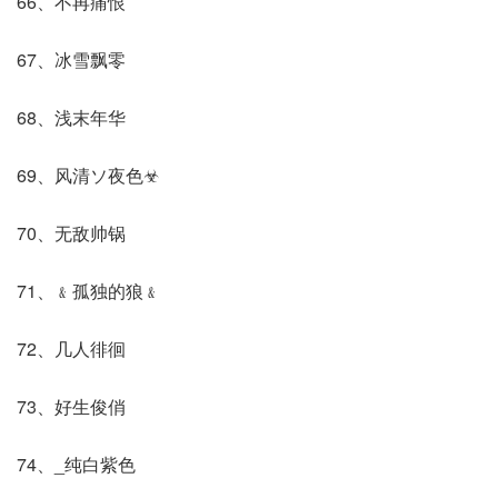
66、不再痛恨
67、冰雪飘零
68、浅末年华
69、风清ソ夜色☣
70、无敌帅锅
71、﹠孤独的狼﹠
72、几人徘徊
73、好生俊俏
74、_纯白紫色