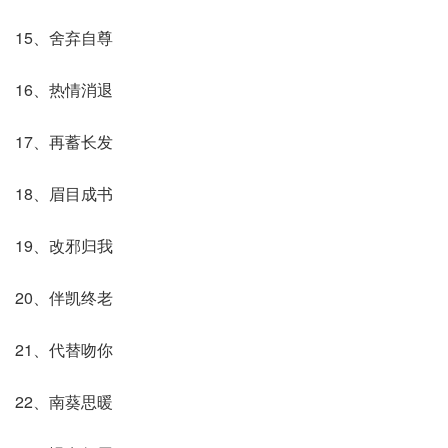
15、舍弃自尊
16、热情消退
17、再蓄长发
18、眉目成书
19、改邪归我
20、伴凯终老
21、代替吻你
22、南葵思暖