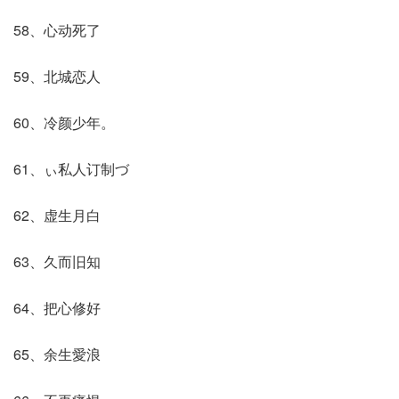
58、心动死了
59、北城恋人
60、冷颜少年。
61、ぃ私人订制づ
62、虚生月白
63、久而旧知
64、把心修好
65、余生愛浪