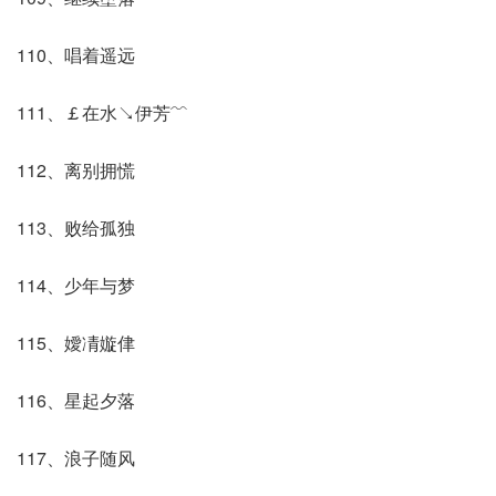
110、唱着遥远
111、￡在水↘伊芳﹌
112、离别拥慌
113、败给孤独
114、少年与梦
115、嬡凊嫙侓
116、星起夕落
117、浪子随风