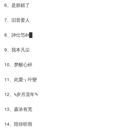
6、是朕錯了
7、旧昔爱人
8、訷仕笵êr█
9、我本凡尘
10、梦醒心碎
11、此愛┒卟變
12、ϟ岁月流年✎
13、森浓有荒
14、陪你听雨