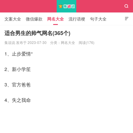

文案大全
微信爆款
网名大全
流行语梗
句子大全

知识大全
适合男生的帅气网名(365个)
集说说 发布于 2023-07-30
分类：
网名大全
阅读(176)
集说说
1、止步爱情°
2、新小学笙
3、官方爸爸
4、失之我命