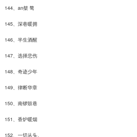
144、an桀 骜
145、深巷暖拥
146、半生酒醒
147、选择悲伤
148、奇迹少年
149、律断华章
150、南锣鼓巷
151、香炉暖烟
152、一切从头。