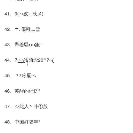
41、0(べ默)_淰メ)
42、☂. 傷殘灬雪
43、帶着驕αo跑ˇ
44、?꯭ꦿএ᭄陌念20²¹?ꦿ
45、？z冷厦ぺ
46、苏醒的记忆°
47、シ此人丶卟①般
48、中国好骚年°