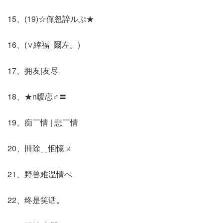
15、(19)☆僤怱誶ルぷ★
16、(∨緈福_爾左。)
17、拥友|友尽
18、★n嗳恋♂〓
19、痴￣情 | 悲￣情
20、卌除﹎恛憶ㄨ
21、野兽难温情ぺ
22、终是笑话。