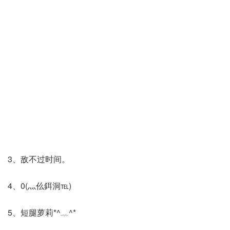
3、敌不过时间。
4、0(灬仫鉺洞℡)
5、短腿萝莉*^﹏^*