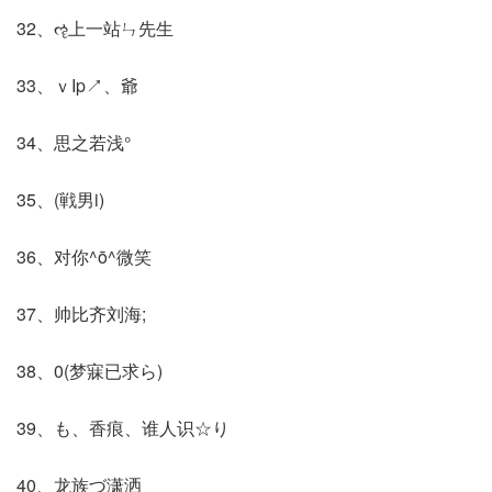
32、ૡ上一站ㄣ先生
33、ｖIp↗、爺
34、思之若浅°
35、(戦男i)
36、对你^ō^微笑
37、帅比齐刘海;
38、0(梦寐已求ら)
39、も、香痕、谁人识☆り
40、龙族づ潇洒