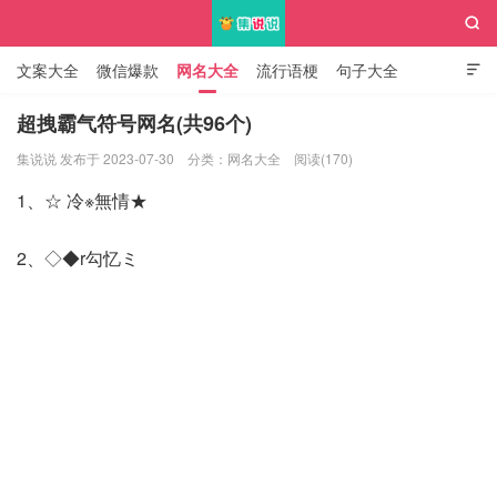

文案大全
微信爆款
网名大全
流行语梗
句子大全

知识大全
超拽霸气符号网名(共96个)
集说说 发布于 2023-07-30
分类：
网名大全
阅读(170)
集说说
1、☆ 冷※無情★
2、◇◆r勾忆ミ