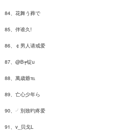
84、花舞う葬で
85、伴谁久!
86、￠男人请戒爱
87、@B┮锭u
88、萬歳爺℡
89、亡心少年ら
90、╯別致旳疼爱
91、v_贝戈L