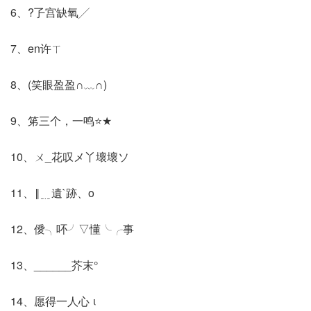
6、?孒宫缺氧╱
7、en许ㄒ
8、(笑眼盈盈∩﹏∩)
9、笫三个，一鸣⭐★
10、ㄨ_花叹メ丫壞壞ソ
11、‖﹎遺`跡、o
12、僾╮吥╯▽懂╰╭事
13、______芥末°
14、愿得一人心 ι