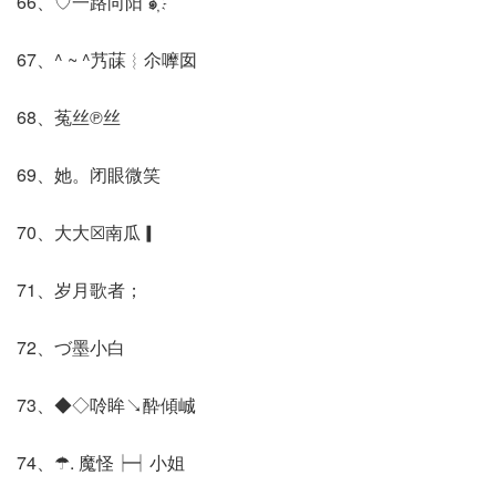
66、♡一路向阳 ๑҉
67、^ ~ ^艿菋︴尒嚤囡
68、菟丝℗丝
69、她。闭眼微笑
70、大大☒南瓜▎
71、岁月歌者；
72、づ墨小白
73、◆◇唥眸↘酔傾峸
74、☂. 魔怪┝┥小姐