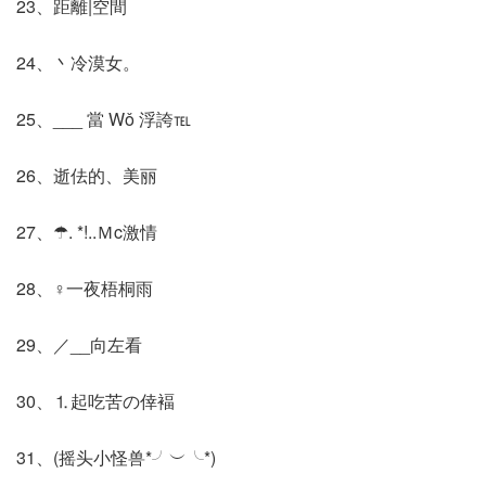
23、距離|空間
24、丶冷漠女。
25、___ 當 Wǒ 浮誇℡
26、逝佉的、美丽
27、☂. *!..Ｍc激情
28、♀一夜梧桐雨
29、／__向左看
30、⒈起吃苦の倖褔
31、(摇头小怪兽*╯︶╰*)