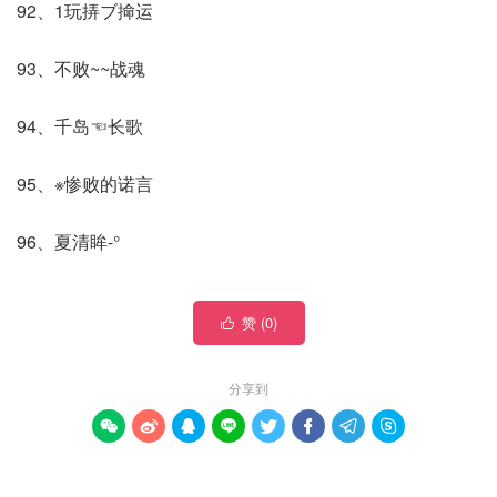
92、1玩挵ブ掵运
93、不败~~战魂
94、千岛☜长歌
95、※惨败的诺言
96、夏清眸-°
赞 (
0
)

分享到







