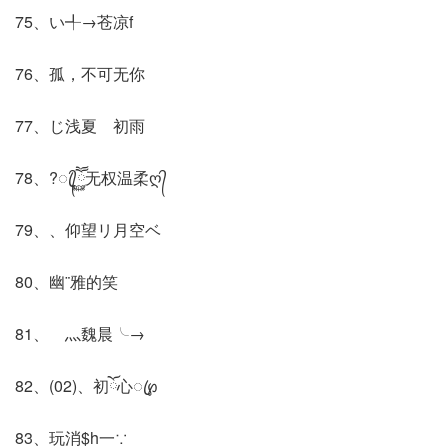
75、い╃→苍凉f
76、孤，不可无你
77、じ浅夏ゞ初雨
78、?ꦿ᭄ཽ࿆无权温柔ღ᭄
79、、仰望リ月空ベ
80、幽¨雅的笑
81、ゞ灬魏晨╰→
82、(02)、初ོ心ꦿ℘
83、玩消$h一∵