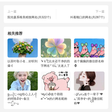
上一篇
下一篇
阳光森系唯美精致网名(共322个)
叫着顺口的网名(共287个)
相关推荐
以茶叶取小名，好听到
🦩༉ꦿ໊ 比水还干净的四
改个癫癫的微信群名称
爆🤙
字网名*˚𑁍ࠬܓ˚太迷人了
🦍
໑ຼₒ₂₆᭄じএve͇给心上人এ᭄
༄℘⃝🥀改个萌萌
ꦿℒℴѵℯ改个一辈子˚🧡
的特殊ഒᩚ࿐备注
ฅ՞••՞ฅ的の网名昵称
ܓ˚清净࿐的ꦾᩚ微信昵
¹³¹⁴ᬽ࿙ུ
称🧡