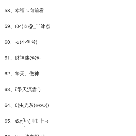
58、幸福↘向前看
59、(04)☆@_⌒冰点
60、ゅ(小鱼号)
61、财神迷@@-
62、擎天、傲神
63、ζ擎天流雲う
64、0(虫児灰(⊙o⊙))
65、魏ღ᭄ꦿ刂巾╄→