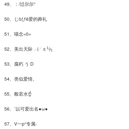
49、：/过尔尔°
50、じòぴé爱的葬礼
51、喵念=0=
52、美出天际╭(╯ε╰)╮
53、腐朽 う D
54、类似爱情。
55、般若水☝
56、`以可爱出名●ω●
57、V一p°专属-