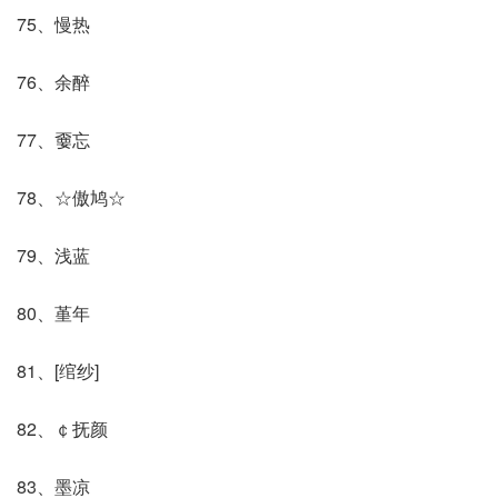
75、慢热
76、余醉
77、嫑忘
78、☆傲鸠☆
79、浅蓝
80、堇年
81、[绾纱]
82、￠抚颜
83、墨凉