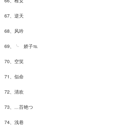
66、稚女
67、逆天
68、风吟
69、╰ゝ娇子℡
70、空笑
71、似命
72、清欢
73、﹏苩铯つ
74、浅巷