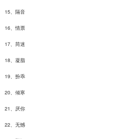
15、隔音
16、情票
17、苘迷
18、凝脂
19、扮乖
20、倾寒
21、厌你
22、无憾