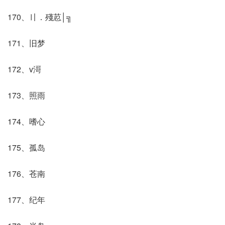
170、〢．殘荵│╗
171、旧梦
172、v滒
173、照雨
174、嗜心
175、孤岛
176、苍南
177、纪年