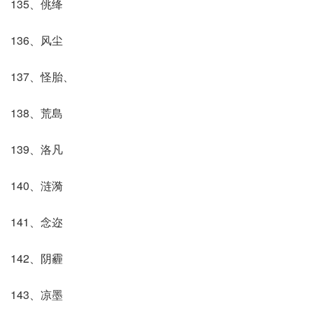
135、佻绛
136、风尘
137、怪胎、
138、荒島
139、洛凡
140、涟漪
141、念迩
142、阴霾
143、凉墨