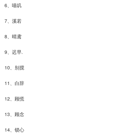
6、喵叽
7、溪若
8、晴鸢
9、迟早.
10、别搅
11、白辞
12、顾慌
13、顾念
14、锁心