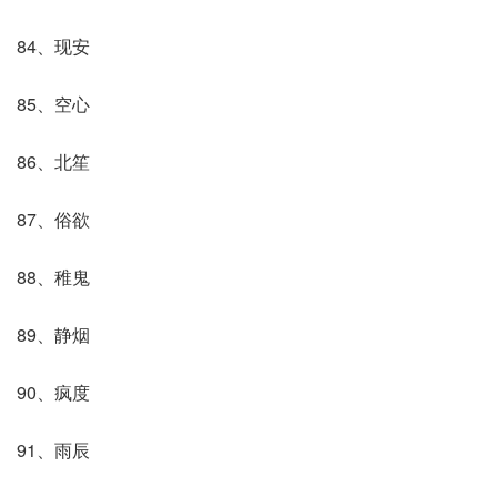
84、现安
85、空心
86、北笙
87、俗欲
88、稚鬼
89、静烟
90、疯度
91、雨辰