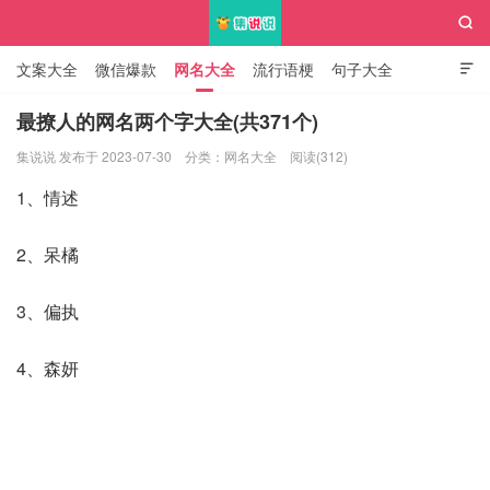

文案大全
微信爆款
网名大全
流行语梗
句子大全

知识大全
最撩人的网名两个字大全(共371个)
集说说 发布于 2023-07-30
分类：
网名大全
阅读(312)
集说说
1、情述
2、呆橘
3、偏执
4、森妍