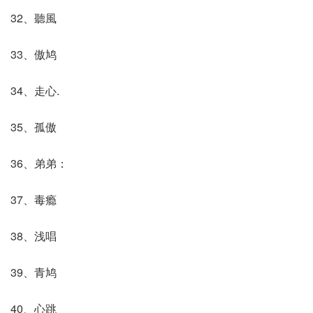
32、聽風
33、傲鸠
34、走心.
35、孤傲
36、弟弟：
37、毒瘾
38、浅唱
39、青鸠
40、心跳