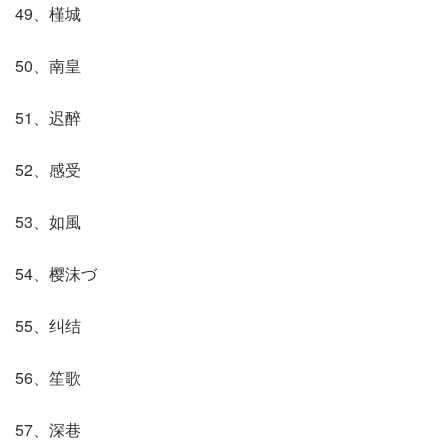
49、槿城
50、南皇
51、迟醉
52、感受
53、如風
54、樱沫づ
55、纠结
56、笙歌
57、深巷