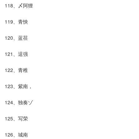
118、〆阿狸
119、青怏
120、蓝荏
121、逞强
122、青稚
123、紫南，
124、独奏ゾ
125、写荣
126、城南