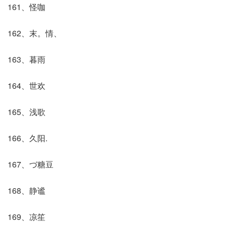
161、怪咖
162、末。情、
163、暮雨
164、世欢
165、浅歌
166、久阳.
167、づ糖豆
168、静谧
169、凉笙