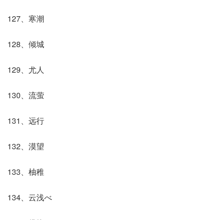
127、寒潮
128、倾城
129、尤人
130、流萤
131、远行
132、漠望
133、柚稚
134、云浅べ