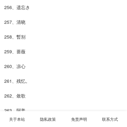
256、遗忘き
257、清晓
258、暫别
259、蔷薇
260、凉心
261、残忆。
262、敛歌
263、阿姜
关于本站
隐私政策
免责声明
联系方式
264、滥情