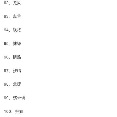
92、龙风
93、离荒
94、软祣
95、抹绿
96、情殇
97、汐晴
98、北暖
99、殇☆璃
100、把妹