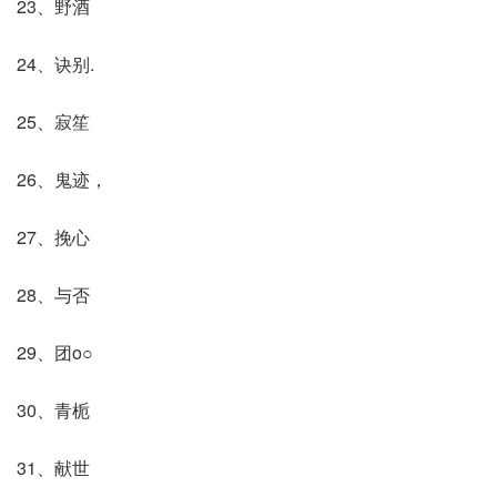
23、野酒
24、诀别.
25、寂笙
26、鬼迹，
27、挽心
28、与否
29、团o○
30、青栀
31、献世