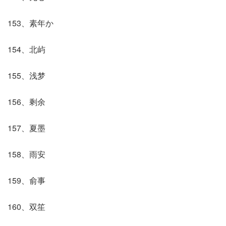
153、素年か
154、北屿
155、浅梦
156、剩余
157、夏墨
158、雨安
159、俞事
160、双笙