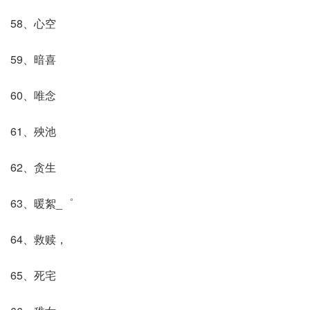
58、心空
59、暗喜
60、唯念
61、殃池
62、贪生
63、暖絮_゜
64、救赎，
65、死宅