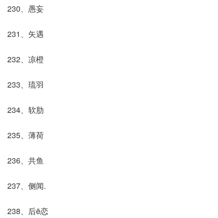
230、愚妄
231、矢遇
232、凉橙
233、琉羽
234、软肋
235、薄荷
236、共鱼
237、侧闻.
238、后ē恋