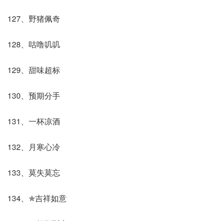
127、野猪佩奇
128、咕噜叽叽
129、甜味超标
130、预期分手
131、一杯凉酒
132、月寒心冷
133、莫失莫忘
134、✯吉祥如意