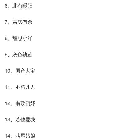
6、北有暖阳
7、吉庆有余
8、甜崽小洋
9、灰色轨迹
10、国产大宝
11、不朽凡人
12、南歌初妤
13、若他爱我
14、巷尾姑娘