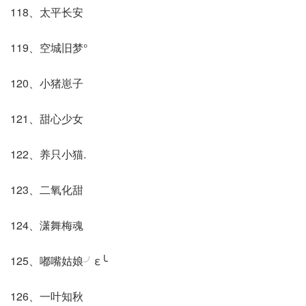
118、太平长安
119、空城旧梦°
120、小猪崽子
121、甜心少女
122、养只小猫.
123、二氧化甜
124、潇舞梅魂
125、嘟嘴姑娘╯ε╰
126、一叶知秋