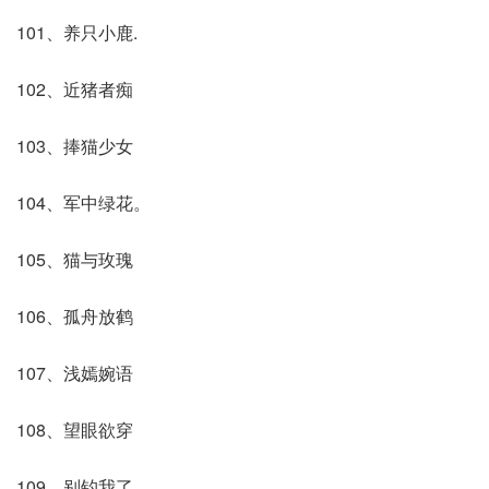
101、养只小鹿.
102、近猪者痴
103、捧猫少女
104、军中绿花。
105、猫与玫瑰
106、孤舟放鹤
107、浅嫣婉语
108、望眼欲穿
109、别钓我了