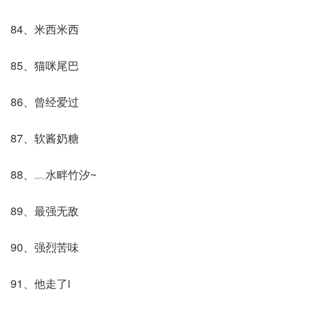
84、米西米西
85、猫咪尾巴
86、曾经爱过
87、软酱奶糖
88、﹏水畔竹汐~
89、最强无敌
90、强烈苦味
91、他走了i