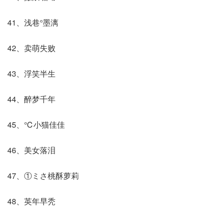
41、浅巷°墨漓
42、卖萌失败
43、浮笑半生
44、醉梦千年
45、℃小猫佳佳
46、美女落泪
47、①ミさ桃酥萝莉
48、英年早秃