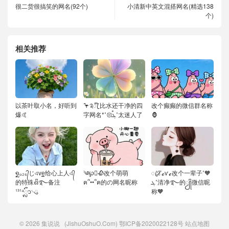
很二货很搞笑的网名(92个)
小清新中英文混搭网名(精选138
个)
相关推荐
以茶叶取小名，好听到
🦩༉ꦿ໊ 比水还干净的四
改个癫癫的微信群名称
爆🤙
字网名*˚𑁍ࠬܓ˚太迷人了
🦍
໑ຼₒ₂₆᭄じএve͇给心上人এ᭄
༄℘⃝🥀改个萌萌
ꦿℒℴѵℯ改个一辈子˚🧡
的特殊ഒᩚ࿐备注
ฅ՞••՞ฅ的の网名昵称
ܓ˚清净࿐的ꦾᩚ微信昵
¹³¹⁴ᬽ࿙ུ
称🧡
© 2026
集说说
(JishuOshuO.Com)
鄂ICP备2020022128号
站点地图