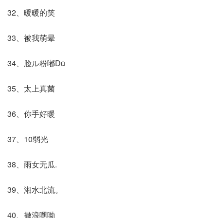
32、暖暖的笑
33、被我萌晕
34、脸ル粉嘟Dū
35、太上真菌
36、你手好暖
37、10弱光
38、雨女无瓜.
39、湘水北流。
40、撒浪嘿呦