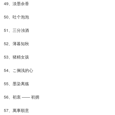
49、淡墨余香
50、吐个泡泡
51、三分浊酒
52、薄暮知秋
53、猪精女孩
54、こ搁浅的心
55、墨染离殇
56、初衷 —— 初拥
57、萬事順意