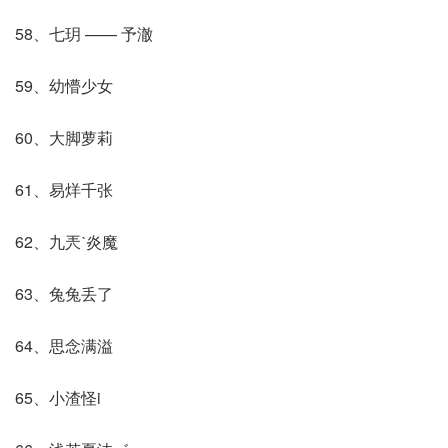
58、七玥 —— 予澈
59、幼懵少女
60、大脚萝莉
61、易烊千张
62、九兲ˋ炎魔
63、兔兔丢了
64、思念满溢
65、小渣怪i