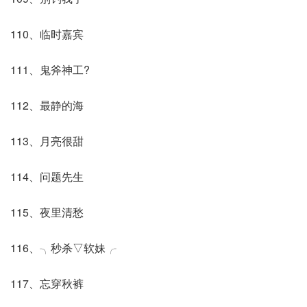
110、临时嘉宾
111、鬼斧神工?
112、最静的海
113、月亮很甜
114、问题先生
115、夜里清愁
116、╮秒杀▽软妹╭
117、忘穿秋裤