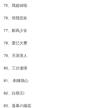
75、我超凶哒
76、偿我悲欢
77、邮风少女
78、爱已欠费
79、天涯浪人
80、三分滥情
81、-刺痛我心
82、白萌王i
83、落幕の烟花