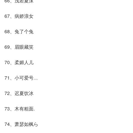
66、浅若夏沫゛
67、病娇浪女
68、兔了个兔
69、眉眼藏笑
70、柔媚人儿
71、小可爱号﹏
72、迟夏饮冰
73、木有粗面.
74、萧瑟如枫ら