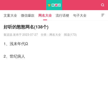

文案大全
微信爆款
网名大全
流行语梗
句子大全

知识大全
好听的憨憨网名(138个)
集说说 发布于 2023-07-27
分类：
网名大全
阅读(173)
集说说
1、浅末年代Ω
2、世纪病人