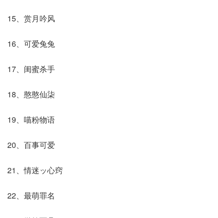
15、赏月吟风
16、可爱兔兔
17、闺蜜杀手
18、憨憨仙柒
19、喵粉物语
20、百事可爱
21、情迷ッ心窍
22、最萌罪名