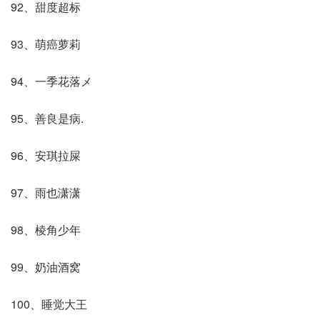
92、甜度超标
93、萌癌萝莉
94、一季花落メ
95、善良是病.
96、安琪拉屎
97、雨也潇潇
98、棱角少年
99、奶油酒窝
100、睡觉大王