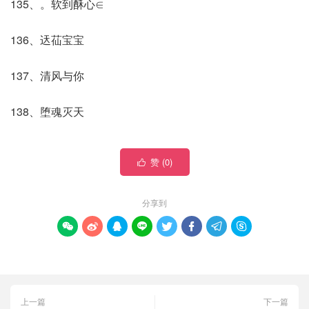
135、。软到酥心∈
136、迗苮宝宝
137、清风与你
138、堕魂灭天
赞 (
0
)

分享到








上一篇
下一篇