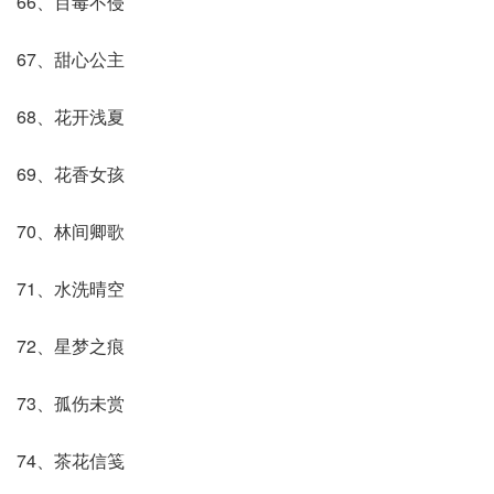
66、百毒不侵
67、甜心公主
68、花开浅夏
69、花香女孩
70、林间卿歌
71、水洗晴空
72、星梦之痕
73、孤伤未赏
74、茶花信笺