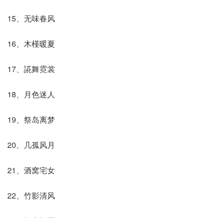
15、无味春风
16、木槿暖夏
17、誮舞霓裳
18、月色迷人
19、祭岛离梦
20、几孤风月
21、酒窝宅女
22、竹影清风