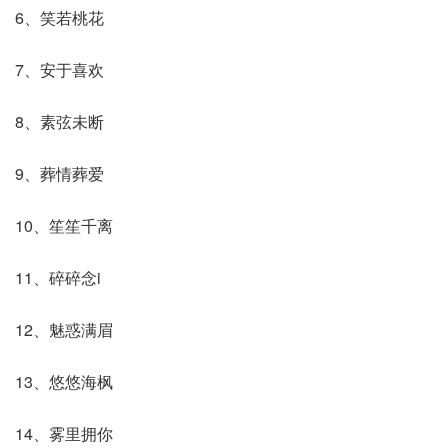
6、笑若桃花
7、安于喜欢
8、素弦未断
9、葬情葬爱
10、笙笙千离
11、碎碎念i
12、魅惑满眉
13、悠悠海枫
14、雾里拥你