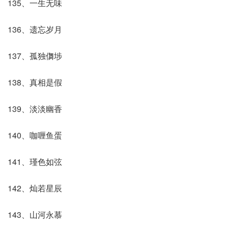
135、一生无味
136、遗忘岁月
137、孤独儛埗
138、真相是假
139、淡淡幽香
140、咖喱鱼蛋
141、瑾色如弦
142、灿若星辰
143、山河永慕