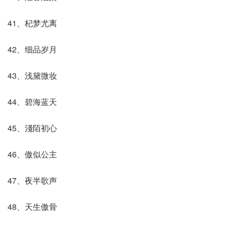
41、杞梦尤离
42、细品岁月
43、浅黛微妆
44、碧海蓝天
45、淺陌初心
46、傲似公主
47、夜半歌声
48、天生傲骨