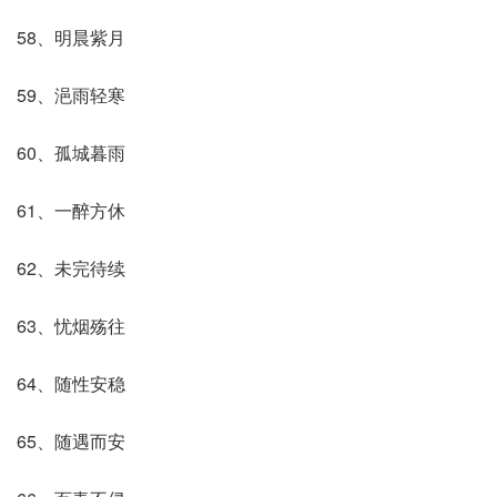
58、明晨紫月
59、浥雨轻寒
60、孤城暮雨
61、一醉方休
62、未完待续
63、忧烟殇往
64、随性安稳
65、随遇而安