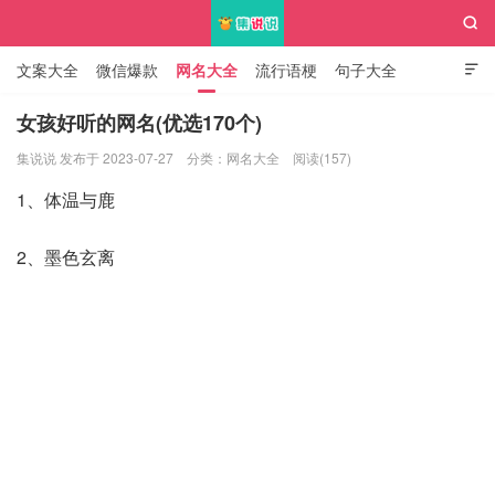

文案大全
微信爆款
网名大全
流行语梗
句子大全

知识大全
女孩好听的网名(优选170个)
集说说 发布于 2023-07-27
分类：
网名大全
阅读(157)
集说说
1、体温与鹿
2、墨色玄离