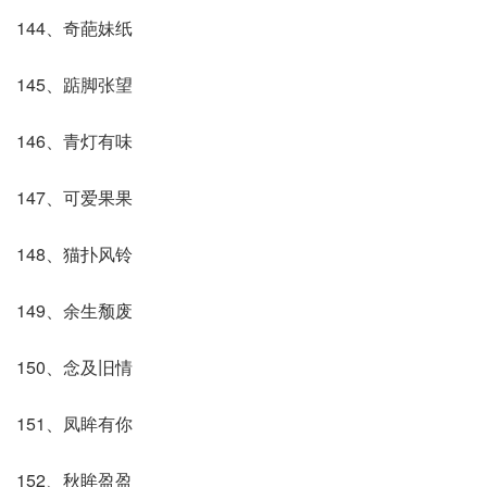
144、奇葩妹纸
145、踮脚张望
146、青灯有味
147、可爱果果
148、猫扑风铃
149、余生颓废
150、念及旧情
151、凤眸有你
152、秋眸盈盈