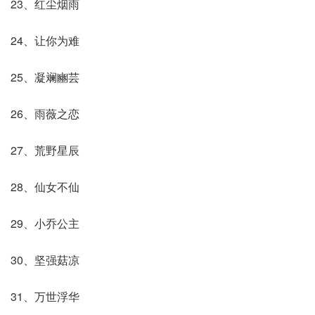
23、红尘烟雨
24、让你为难
25、凝斓豳芸
26、雨薇之恋
27、荒野星辰
28、仙女不仙
29、小乔公主
30、坚强菇凉
31、万世浮华