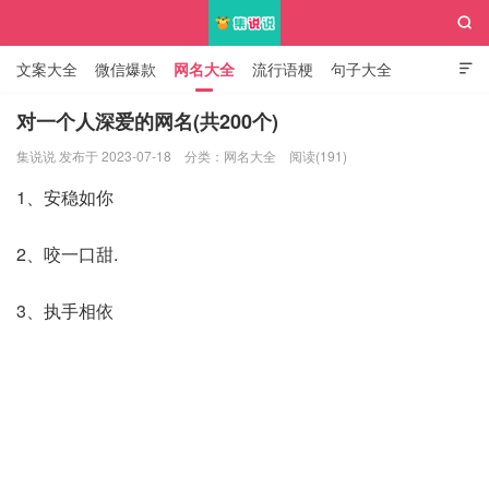

文案大全
微信爆款
网名大全
流行语梗
句子大全

知识大全
对一个人深爱的网名(共200个)
集说说 发布于 2023-07-18
分类：
网名大全
阅读(191)
集说说
1、安稳如你
2、咬一口甜.
3、执手相依