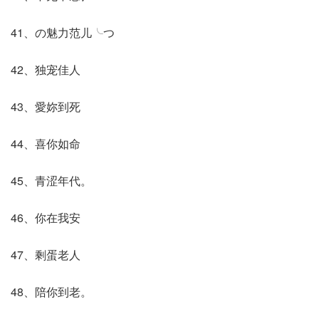
41、の魅力范儿╰つ
42、独宠佳人
43、愛妳到死
44、喜你如命
45、青涩年代。
46、你在我安
47、剩蛋老人
48、陪你到老。