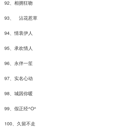
92、相拥狂吻
93、ゝ沾花惹草
94、情衷伊人
95、承欢情人
96、永伴一笙
97、实名心动
98、城因你暖
99、假正经^O^
100、久留不走