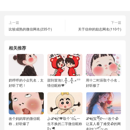
上一篇
下一篇
比较成熟的微信网名(235个)
关于信仰的励志网名(110个)
相关推荐
奶呼呼的小众乳名，太
甜到冒泡⌇⸝ဗီူ⸜⸝ဗီူ⸜⋆꙳⁾⁾
用十二时辰取个小名，
好听了吧！
情侣昵称🧡ᐝ
好听极了
改个妈妈辈的微信昵
🤹ℒᎭℯ⃝“🧡取个˚𑁍ࠬܓ一
ℒᎭℯ⃝宝ཀོོ࿐˶⍤改个🥀
称，好听爆了
生不换的二字微信昵称
让某人看了难受🥀的网
ᥫᦱᐝ🪂
名༻⁵²⁰ᬽ࿙ღ