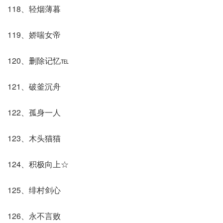
118、轻烟薄暮
119、娇喘女帝
120、删除记忆℡
121、破釜沉舟
122、孤身一人
123、木头猫猫
124、积极向上☆
125、绯村剑心
126、永不言败