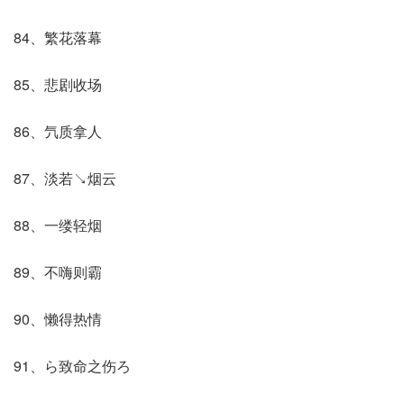
84、繁花落幕
85、悲剧收场
86、氕质拿人
87、淡若↘烟云
88、一缕轻烟
89、不嗨则霸
90、懒得热情
91、ら致命之伤ろ