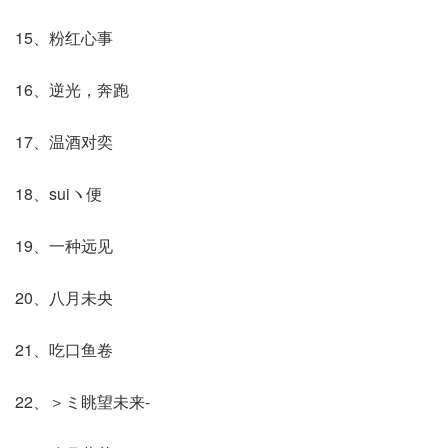
15、粉红心事
16、逆光，奔跑
17、温酒对奕
18、suiヽ便
19、一种远见
20、八月未央
21、吃口鱼卷
22、＞ミ眺望未来-