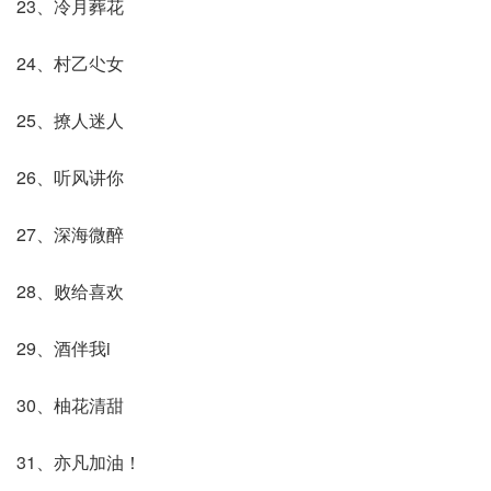
23、冷月葬花
24、村乙尐女
25、撩人迷人
26、听风讲你
27、深海微醉
28、败给喜欢
29、酒伴我i
30、柚花清甜
31、亦凡加油！