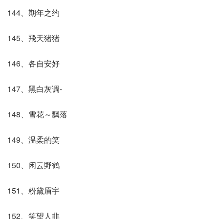
144、期年之约
145、飛天猪猪
146、各自安好
147、黑白灰调-
148、雪花～飘落
149、温柔的笑
150、闲云野鹤
151、粉黛眉宇
152、笑望人非