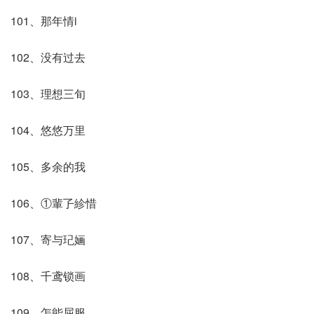
101、那年情i
102、没有过去
103、理想三旬
104、悠悠万里
105、多余的我
106、①輩孒紾惜
107、寄与玘婳
108、千鸢锁画
109、怎能屈服