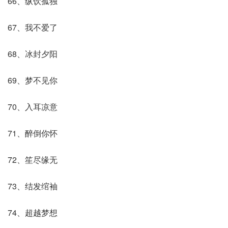
66、纵饮孤独
67、我不爱了
68、冰封夕阳
69、梦不见你
70、入耳凉意
71、醉倒你怀
72、笙尽缘无
73、结发绾袖
74、超越梦想