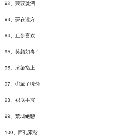
92、蒹葭烫酒
93、夢在遠方
94、止步喜欢
95、笑颜如毒╯
96、渲染指上
97、①輩孒噯伱
98、裙底手震
99、荒城絶戀
100、面孔素稔