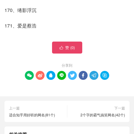
170、绻影浮沉
171、爱是蔡浩
赞 (
0
)

分享到








上一篇
下一篇
适合知乎用好听的网名(81个)
2个字的霸气搞笑网名(42个)