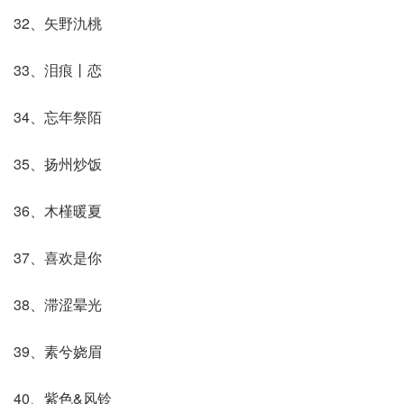
32、矢野氿桃
33、泪痕丨恋
34、忘年祭陌
35、扬州炒饭
36、木槿暖夏
37、喜欢是你
38、滞涩晕光
39、素兮娆眉
40、紫色&风铃