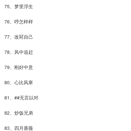
75、梦里浮生
76、哼怎样样
77、改冩自己
78、风中追赶
79、刚好中意
80、心比风寒
81、##无言以对
82、炒饭兄弟
83、四月蔷薇