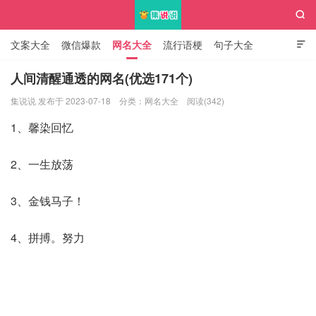

文案大全
微信爆款
网名大全
流行语梗
句子大全

知识大全
人间清醒通透的网名(优选171个)
集说说 发布于 2023-07-18
分类：
网名大全
阅读(342)
集说说
1、馨染回忆ゝ
2、一生放荡
3、金钱马子！
4、拼搏。努力