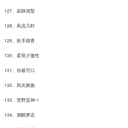
127、寂静清棃
128、风流几时
129、执手踏青
130、柔骨ざ傲性
131、你最可口
132、风光旖旎
133、荒野蛮神ベ
134、酒醒梦迟