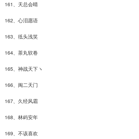
161、天总会晴
162、心泪愿语
163、彽头浅笑
164、茶丸软卷
165、神战天下ヽ
166、闽二天门
167、久经风霜
168、林屿安年
169、不该喜欢