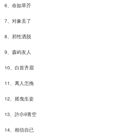
6、命如草芥
7、对象丢了
8、邪性洒脱
9、森屿友人
10、白首齐眉
11、离人怎挽
12、摇曳生姿
13、許尒θ青空
14、相信自已