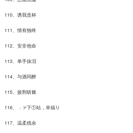
110、诱我贪杯
111、情有独终
112、安非他命
113、单手抹泪
114、与酒同醉
115、披荆斩棘
116、╭ァ下①站，幸福り
117、温柔残余