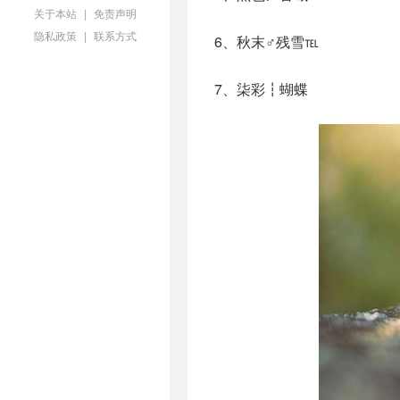
关于本站
|
免责声明
隐私政策
|
联系方式
6、秋末♂残雪℡
7、柒彩┇蝴蝶