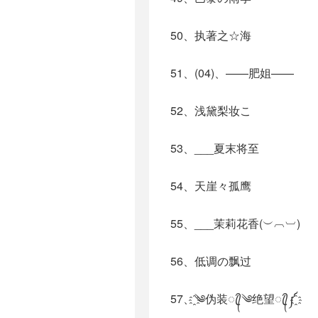
50、执著之☆海
51、(04)、——肥姐——
52、浅黛梨妆こ
53、___夏末将至
54、天崖々孤鹰
55、___茉莉花香(︶︹︺)
56、低调の飘过
57、҈༄伪装ꦿ᭄༄绝望ꦿ᭄༼҈