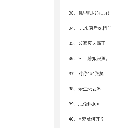
33、叽里呱啦(+﹏+)~
34、．.来两斤αι情⌒
35、〆颓废ㄨ霸王
36、︶￣難姒決萚。
37、对你^ō^微笑
38、余生悲哀Ж
39、灬仫鉺洞℡
40、♀梦魔何其？┡