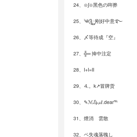
24、⊙∫⊙黑色の哖骅
25、༄༊࿆刚好中意࿐
26、〆等待成『空』
27、╬═ 掵中注定
28、I+I=II
29、⒋。k↗冒牌货
30、✎ℳ₯㎕.dear℡
31、煙消ゞ雲散
32、ペ失魂落魄し