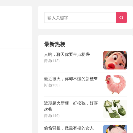

最新热梗
人呐，聊天你要带点梗🤪
阅读(112)
最近很火，你却不懂的新梗🧡
阅读(153)
近期超火新梗，好松弛，好喜
欢😄
阅读(149)
偷偷背梗，做最有梗的女人