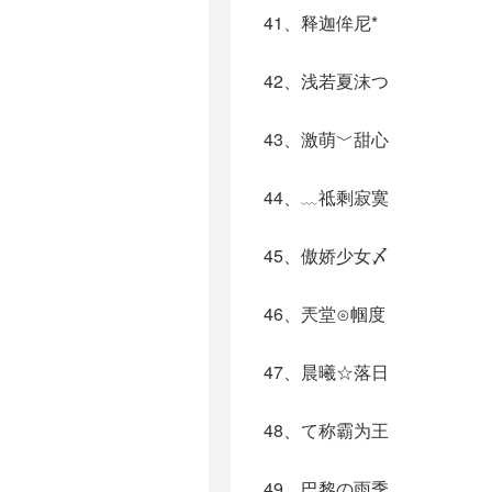
41、释迦侔尼*
42、浅若夏沫つ
43、激萌﹀甜心
44、﹏祗剩寂寞ゞ
45、傲娇少女〆
46、兲堂⊙帼度
47、晨曦☆落日
48、て称霸为王
49、巴黎の雨季