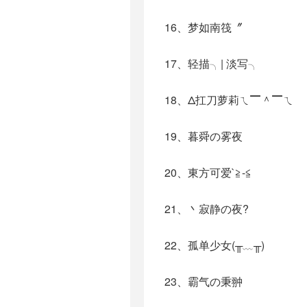
16、梦如南筏〞
17、轻描╮| 淡写╮
18、Δ扛刀萝莉ㄟ▔＾▔ㄟ
19、暮舜の雾夜
20、東方可爱`≧-≦
21、丶寂静の夜?
22、孤单少女(╥﹏╥)
23、霸气の秉翀