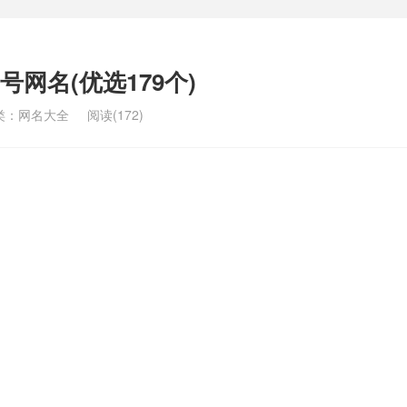
网名(优选179个)
类：
网名大全
阅读(172)