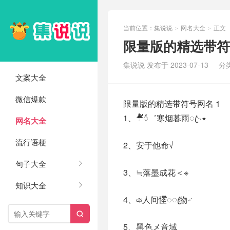
当前位置：
集说说
网名大全
正文
>
>
限量版的精选带符号
集说说 发布于 2023-07-13
分
文案大全
微信爆款
限量版的精选带符号网名 1
1、☂໌້ᮨ゛寒烟暮雨ꦿ࿙٭
网名大全
流行语梗
2、安于他命√
句子大全
3、≒落墨成花＜※
知识大全
4、ঞ人间怪໊◌ꦿ物࿚

5、黑色メ音域