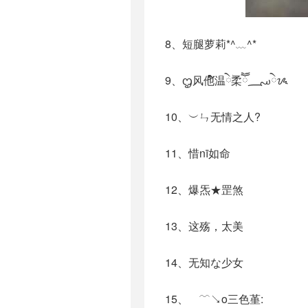
8、短腿萝莉*^﹏^*
9、ᦗ风他໌໌温ེۖ柔ཽ؄ེᝰ
10、︶ㄣ无情之人?
11、惜nī如命
12、爆炁★罡煞
13、这殇，太美
14、无知な少女
15、ゞ﹋↘o三色堇: