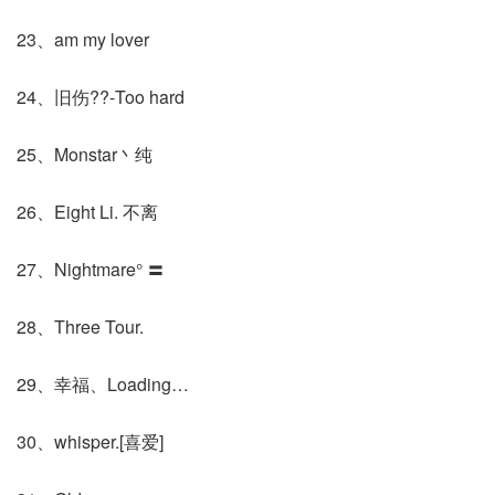
23、am my lover
24、旧伤??-Too hard
25、Monstar丶纯
26、Eight Li. 不离
27、Nightmare° 〓
28、Three Tour.
29、幸福、Loading…
30、whisper.[喜爱]