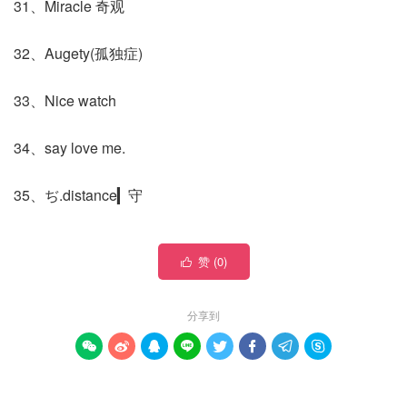
31、Miracle 奇观
32、Augety(孤独症)
33、Nice watch
34、say love me.
35、ぢ.distance▎守
赞 (
0
)

分享到







