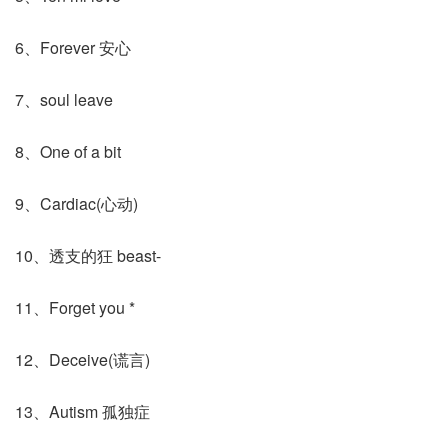
6、Forever 安心
7、soul leave
8、One of a bit
9、Cardiac(心动)
10、透支的狂 beast-
11、Forget you *
12、Deceive(谎言)
13、Autism 孤独症