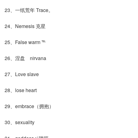
23、一纸荒年 Trace。
24、Nemesis 克星
25、False warm ℡
26、涅盘 nirvana
27、Love slave
28、lose heart
29、embrace（拥抱）
30、sexuality