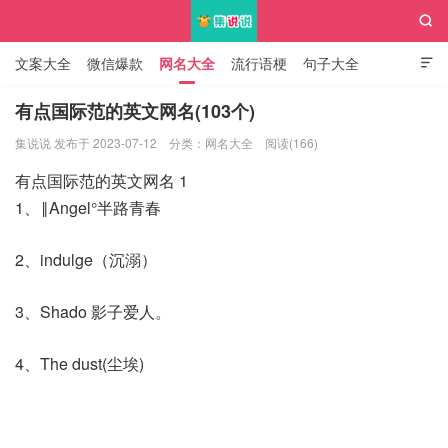

文案大全
微信爆款
网名大全
流行语梗
句子大全

知识大全
有点国际范的英文网名(103个)
集说说 发布于 2023-07-12
分类：
网名大全
阅读(166)
集说说
有点国际范的英文网名 1
1、‖Angel°半路青春
2、indulge（沉溺）
3、Shado 影子爱人。
4、The dust(尘埃)