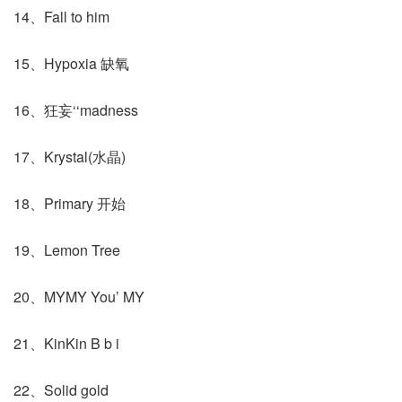
14、Fall to him
15、Hypoxia 缺氧
16、狂妄‘‘madness
17、Krystal(水晶)
18、Primary 开始
19、Lemon Tree
20、MYMY You’ MY
21、KinKin B b i
22、Solid gold