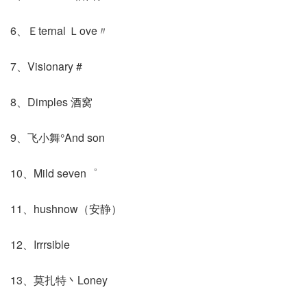
6、Ｅternal Ｌove〃
7、Visionary #
8、Dimples 酒窝
9、飞小舞°And son
10、Mild seven゜
11、hushnow（安静）
12、Irrrsible
13、莫扎特丶Loney