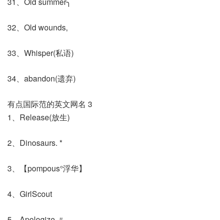
31、Old summer╮
32、Old wounds,
33、Whisper(私语)
34、abandon(遗弃)
有点国际范的英文网名 3
1、Release(放生)
2、Dinosaurs. *
3、【pompous°浮华】
4、GirlScout
5、Apologize 〃