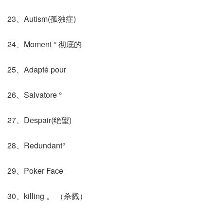
23、Autism(孤独症)
24、Moment ° 彻底的
25、Adapté pour
26、Salvatore °
27、Despair(绝望)
28、Redundant°
29、Poker Face
30、killing 。 （杀戮）