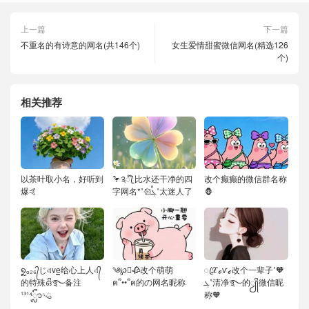
上一篇
下一篇
不重名的有诗意的网名(共146个)
女生爱情甜蜜微信网名(精选126
个)
相关推荐
以茶叶取小名，好听到
🦩༉ꦿ໊ 比水还干净的四
改个癫癫的微信群名称
爆🤙
字网名*˚𑁍ࠬܓ˚太迷人了
🦍
໑ຼₒ₂₆᭄じএve͇给心上人এ᭄
༄℘⃝🥀改个萌萌
ꦿℒℴѵℯ改个一辈子˚🧡
的特殊ഒᩚ࿐备注
ฅ՞••՞ฅ的の网名昵称
ܓ˚清净࿐的ꦾᩚ微信昵
¹³¹⁴ᬽ࿙ུ
称🧡