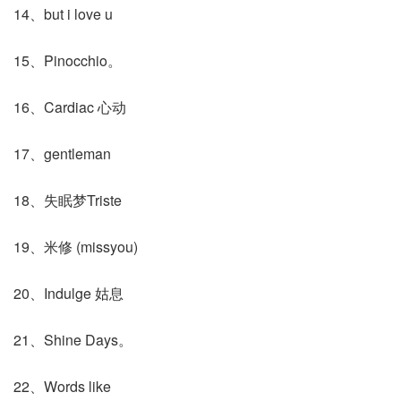
14、but i love u
15、Pinocchio。
16、Cardiac 心动
17、gentleman
18、失眠梦Triste
19、米修 (missyou)
20、Indulge 姑息
21、Shine Days。
22、Words like