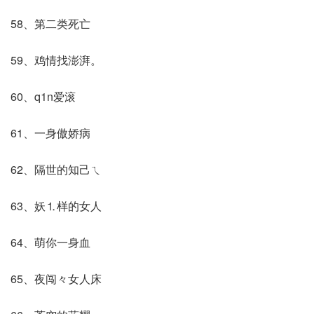
58、第二类死亡
59、鸡情找澎湃。
60、q1n爱滚
61、一身傲娇病
62、隔世的知己ㄟ
63、妖⒈样的女人
64、萌你一身血
65、夜闯々女人床