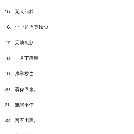
15、无人囍我
16、︶︺斧虐英檺つ
17、天地孤影
18、ゞ月下鹰翔
19、炸学校去
20、请你回来。
21、無惡不作
22、言不由衷。