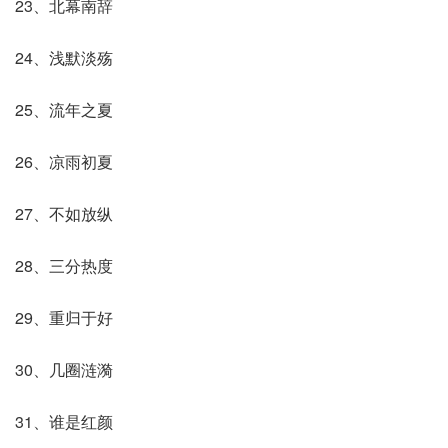
23、北幕南辞
24、浅默淡殇
25、流年之夏
26、凉雨初夏
27、不如放纵
28、三分热度
29、重归于好
30、几圈涟漪
31、谁是红颜