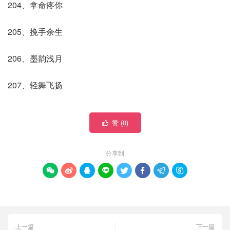
204、拿命疼你
205、挽手余生
206、墨韵浅月
207、轻舞飞扬
赞 (
0
)

分享到








上一篇
下一篇