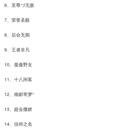
6、至尊づ无敌
7、荣誉圣殿
8、后会无期
9、王者非凡
10、孤傲野女
11、十八闲客
12、南邮寄梦°
13、超会撒娇
14、信仰之名