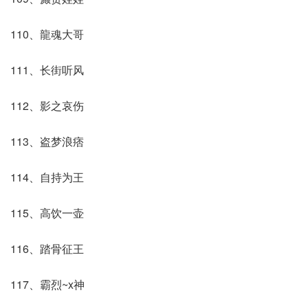
110、龍魂大哥
111、长街听风
112、影之哀伤
113、盗梦浪痞
114、自持为王
115、高饮一壶
116、踏骨征王
117、霸烈~x神