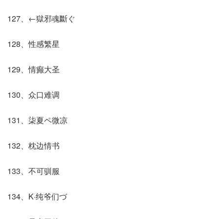
127、←獄邪魂斷ぐ
128、性感繁星
129、情癫大圣
130、众口难调
131、柒夏ペ微凉
132、枕边情书
133、不可驯服
134、K·纯爷们づ