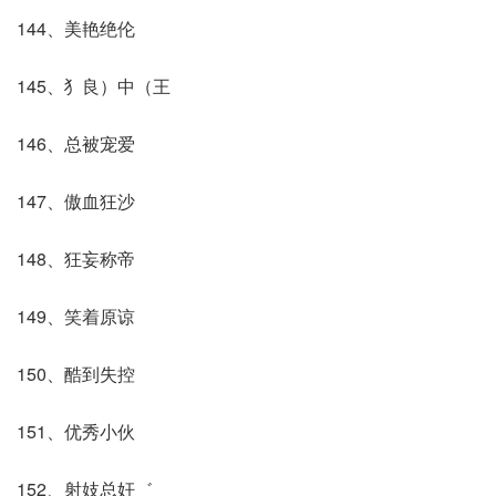
144、美艳绝伦
145、犭良）中（王
146、总被宠爱
147、傲血狂沙
148、狂妄称帝
149、笑着原谅
150、酷到失控
151、优秀小伙
152、射妓总奸゛