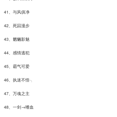
41、与风俱净
42、死囚漫步
43、魍魉影魅
44、感情逃犯
45、霸气可爱
46、执迷不悟╮
47、万魂之主
48、一剑→嗜血