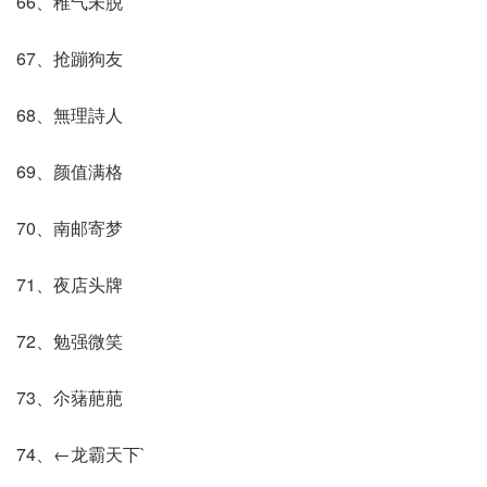
66、稚气未脱
67、抢蹦狗友
68、無理詩人
69、颜值满格
70、南邮寄梦
71、夜店头牌
72、勉强微笑
73、尒蕏萉萉
74、←龙霸天下`