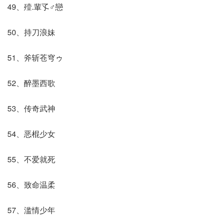
49、殪.輩孓♂戀
50、持刀浪妹
51、斧斩苍穹ゥ
52、醉墨西歌
53、传奇武神
54、恶棍少女
55、不爱就死
56、致命温柔
57、滥情少年