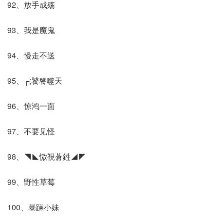
92、放手成殇
93、我是魔鬼
94、慢走不送
95、┌;饕餮噬天
96、惊鸿一面
97、不要见怪
98、◥◣慠視蒼鉎◢◤
99、野性草莓
100、暴躁小妹