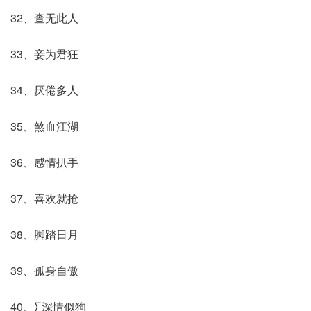
32、查无此人
33、妾为君狂
34、厌倦多人
35、煞血江湖
36、感情扒手
37、喜欢就抢
38、脚踏日月
39、孤身自傲
40、∑深情似狗