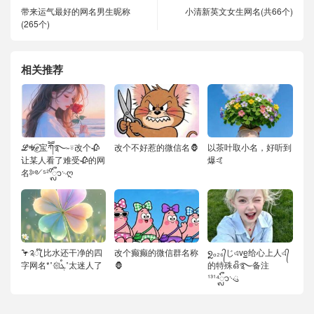
带来运气最好的网名男生昵称
小清新英文女生网名(共66个)
(265个)
相关推荐
ℒᎭℯ⃝宝ཀོོ࿐˶⍤改个🥀
改个不好惹的微信名🦍
以茶叶取小名，好听到
让某人看了难受🥀的网
爆🤙
名༻⁵²⁰ᬽ࿙ღ
🦩༉ꦿ໊ 比水还干净的四
改个癫癫的微信群名称
໑ຼₒ₂₆᭄じএve͇给心上人এ᭄
字网名*˚𑁍ࠬܓ˚太迷人了
🦍
的特殊ഒᩚ࿐备注
¹³¹⁴ᬽ࿙ུ