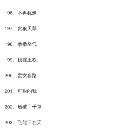
196、不再犹豫
197、贪狼天尊
198、拳拳杀气
199、稳握王权
200、蛮女套路
201、可耐的我
202、盾破⌒千軍
203、飞龍▽在天