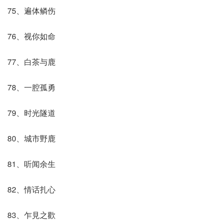
75、遍体鳞伤
76、视你如命
77、白茶与鹿
78、一腔孤勇
79、时光隧道
80、城市野鹿
81、听闻余生
82、情话扎心
83、乍見之歡