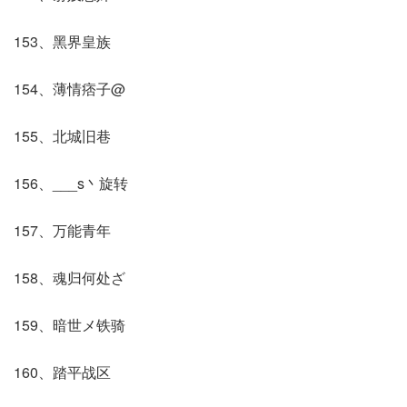
153、黑界皇族
154、薄情痞子@
155、北城旧巷
156、___s丶旋转
157、万能青年
158、魂归何处ざ
159、暗世メ铁骑
160、踏平战区