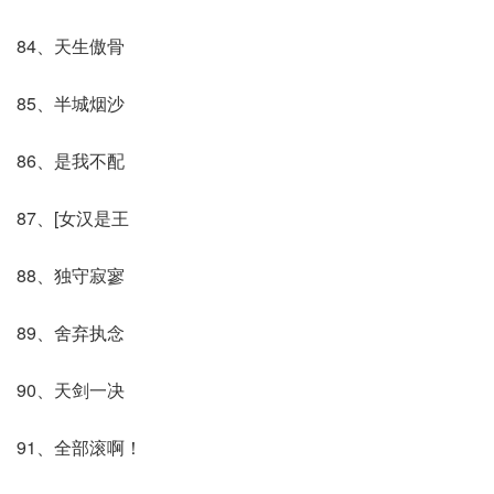
84、天生傲骨
85、半城烟沙
86、是我不配
87、[女汉是王
88、独守寂寥
89、舍弃执念
90、天剑一决
91、全部滚啊！