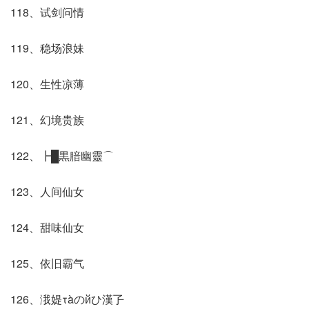
118、试剑问情
119、稳场浪妹
120、生性凉薄
121、幻境贵族
122、┣█黒腤幽靈⌒
123、人间仙女
124、甜味仙女
125、依旧霸气
126、涐媞τàのйひ漢孒