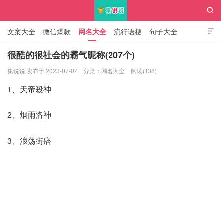

文案大全
微信爆款
网名大全
流行语梗
句子大全

知识大全
很酷的很社会的霸气昵称(207个)
集说说 发布于 2023-07-07
分类：
网名大全
阅读(138)
集说说
1、天帝殺神
2、烟雨洛神
3、浪荡街痞