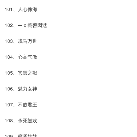
101、人心像海
102、←￠欛噵囡迋
103、戎马万世
104、心高气傲
105、恶靈之獸
106、魅力女神
107、不败君王
108、杀死囍欢
109、癫贤娃娃