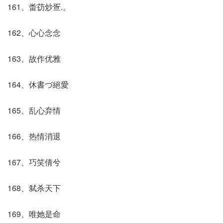
161、畨苆炒疍.。
162、心心念念
163、故作优雅
164、休書づ絕愛
165、乱心弃情
166、热情消退
167、巧笑倩兮
168、弑杀天下
169、唯她是命