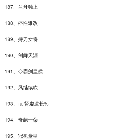
187、兰舟独上
188、痞性难改
189、持刀女将
190、剑舞天涯
191、◇霸劍皇侯
192、风继续吹
193、℡ 肾虚道长%
194、奇葩一朵
195、冠冕堂皇