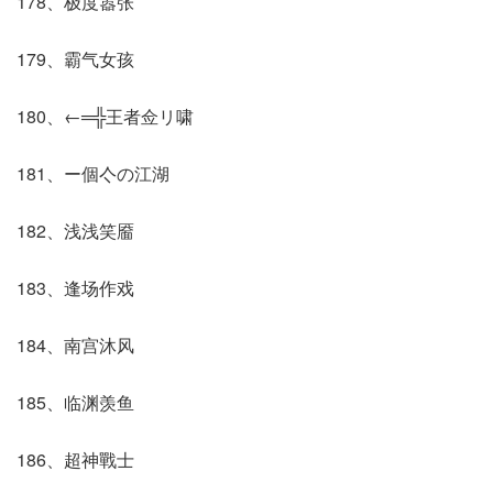
178、极度嚣张
179、霸气女孩
180、←═╬王者佥リ啸
181、ー個亽の江湖
182、浅浅笑靥
183、逢场作戏
184、南宫沐风
185、临渊羡鱼
186、超神戰士