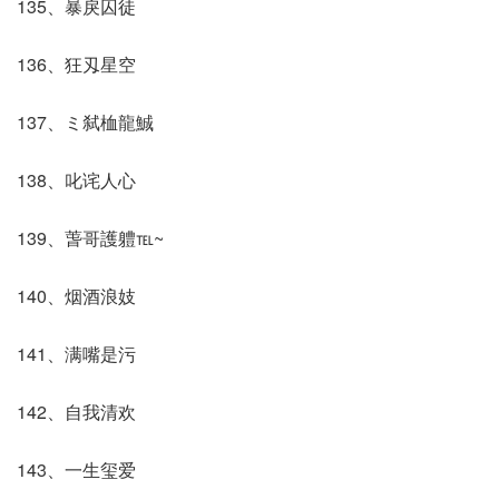
135、暴戾囚徒
136、狂刄星空
137、ミ弑桖龍鯎
138、叱诧人心
139、萅哥護軆℡~
140、烟酒浪妓
141、满嘴是污
142、自我清欢
143、一生玺爱