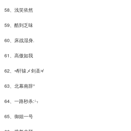
58、浅笑依然
59、酷到乏味
60、床战湿身.
61、高傲如我
62、≮轩辕メ剑圣≯
63、北幕南辞°
64、一路秒杀:ㄣ
65、御姐一号