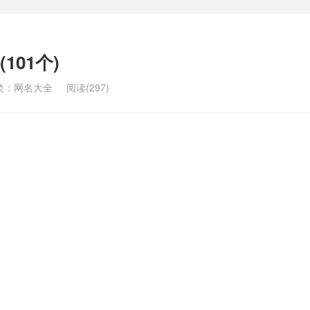
101个)
类：
网名大全
阅读(297)