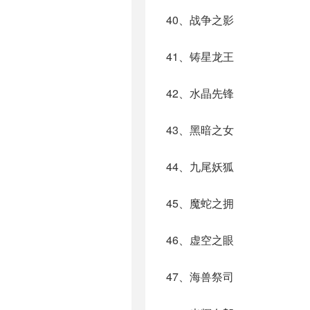
40、战争之影
41、铸星龙王
42、水晶先锋
43、黑暗之女
44、九尾妖狐
45、魔蛇之拥
46、虚空之眼
47、海兽祭司