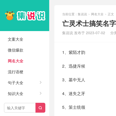
当前位置：
集说说
网名大全
正文
>
>
亡灵术士搞笑名字(
集说说 发布于 2023-07-02
分
文案大全
微信爆款
1、紫陌才韵
网名大全
2、迅捷斥候
流行语梗
3、墓中无人
句子大全
4、迷失之牙
知识大全
5、策士统领
