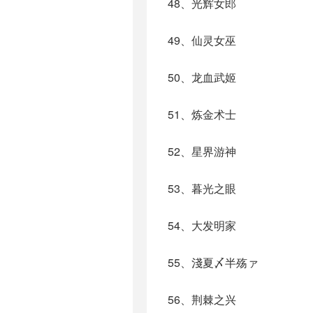
48、光辉女郎
49、仙灵女巫
50、龙血武姬
51、炼金术士
52、星界游神
53、暮光之眼
54、大发明家
55、淺夏〆半殇ァ
56、荆棘之兴