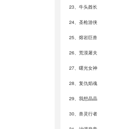
23、牛头酋长
24、圣枪游侠
25、熔岩巨兽
26、荒漠屠夫
27、曙光女神
28、复仇焰魂
29、我想晶晶
30、兽灵行者
31、沙漠皇帝