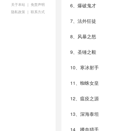
关于本站
|
免责声明
6、爆破鬼才
隐私政策
|
联系方式
7、法外狂徒
8、风暴之怒
9、圣锤之毅
10、寒冰射手
11、蜘蛛女皇
12、瘟疫之源
13、深海泰坦
14、嗜血猎手