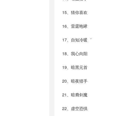
15、猜你喜欢
16、雷霆咆哮
17、自知冷暖゛
18、我心向阳
19、暗黑元首
20、暗夜猎手
21、暗裔剑魔
22、虚空恐惧