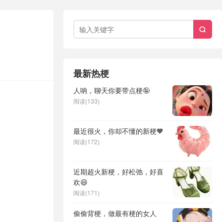

最新热梗
人呐，聊天你要带点梗🤪
阅读(133)
最近很火，你却不懂的新梗🧡
阅读(172)
近期超火新梗，好松弛，好喜
欢😄
阅读(171)
偷偷背梗，做最有梗的女人