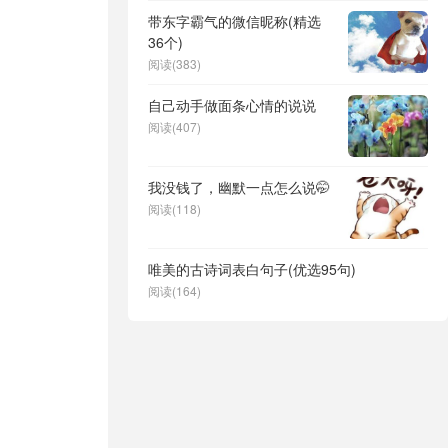
带东字霸气的微信昵称(精选
36个)
阅读(383)
自己动手做面条心情的说说
阅读(407)
我没钱了，幽默一点怎么说🤭
阅读(118)
唯美的古诗词表白句子(优选95句)
阅读(164)