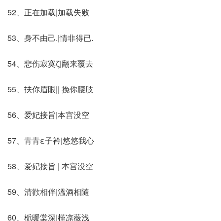
52、正在加载|加载失败
53、身不由己.|情非得已.
54、悲伤寂寞ζ|翻来覆去
55、扶你眉眼|| 挽你腰肢
56、爱妃接旨|本宫没空
57、青青ε子衿|悠悠我心
58、爱妃接旨 | 本宫没空
59、清歡相伴|溫酒相隨
60、栀暖棠深|槿凉薇浅