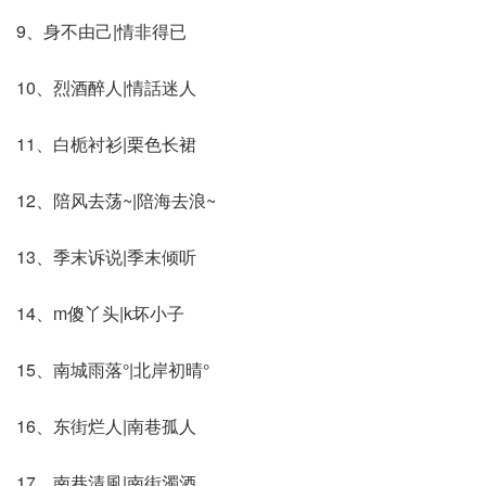
9、身不由己|情非得已
10、烈酒醉人|情話迷人
11、白栀衬衫|栗色长裙
12、陪风去荡~|陪海去浪~
13、季末诉说|季末倾听
14、m傻丫头|k坏小子
15、南城雨落°|北岸初晴°
16、东街烂人|南巷孤人
17、南巷清風|南街濁酒