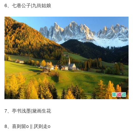
6、七巷公子|九街姑娘
7、亭书浅墨|黛画生花
8、喜则留o || 厌则走o