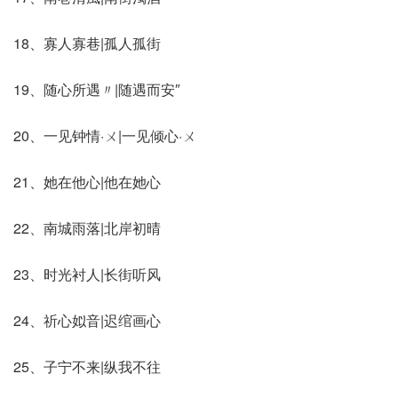
18、寡人寡巷|孤人孤街
19、随心所遇〃|随遇而安″
20、一见钟情·ㄨ|一见倾心·ㄨ
21、她在他心|他在她心
22、南城雨落|北岸初晴
23、时光衬人|长街听风
24、祈心姒音|迟绾画心
25、子宁不来|纵我不往