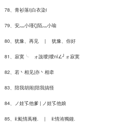
78、青衫落i|白衣染i
79、安灬小瑾ζ|陌灬小瑜
80、犹豫、再见 | 犹豫、你好
81、寂寞╰ゝォ詤噯|噯nǐ∠╯ォ寂寞
82、若丶相见|亦丶相牵
83、陪我胡闹|陪我搞怪
84、ノ娃孓他爹 | ノ娃孓他娘
85、ⅱ:颩情萭種. | ⅱ:情洧獨鐘.