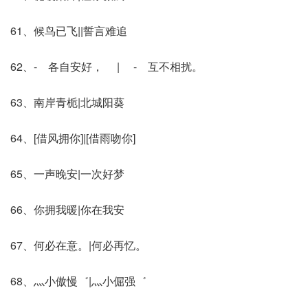
61、候鸟已飞||誓言难追
62、- 各自安好， | - 互不相扰。
63、南岸青栀|北城阳葵
64、[借风拥你]|[借雨吻你]
65、一声晚安|一次好梦
66、你拥我暖|你在我安
67、何必在意。|何必再忆。
68、灬小傲慢゛|灬小倔强゛