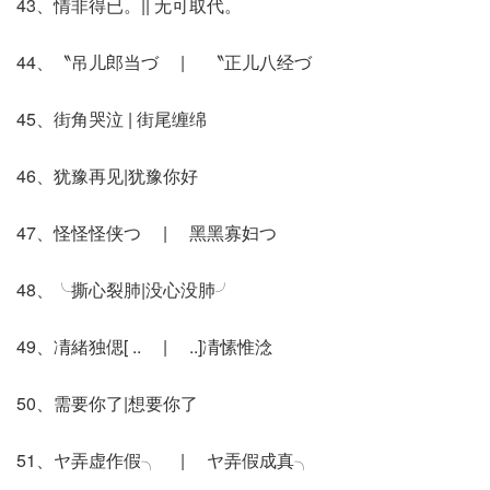
43、情非得已。|| 无可取代。
44、〝吊儿郎当づ | 〝正儿八经づ
45、街角哭泣 | 街尾缠绵
46、犹豫再见|犹豫你好
47、怪怪怪侠つ | 黑黑寡妇つ
48、╰撕心裂肺|没心没肺╯
49、凊緒独偲[ .. | ..]凊愫惟淰
50、需要你了|想要你了
51、ヤ弄虚作假╮ | ヤ弄假成真╮