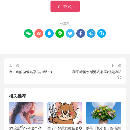
赞 (
0
)

分享到








上一篇
下一篇
冷一点的游戏名字(共165个)
和平精英伤感游戏名字(优选302
个)
相关推荐
ℒᎭℯ⃝宝ཀོོ࿐˶⍤改个🥀
改个不好惹的微信名🦍
以茶叶取小名，好听到