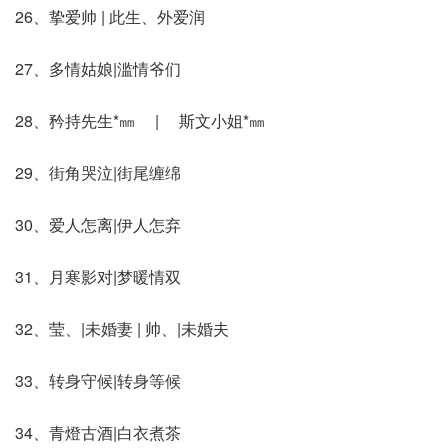
26、挚爱帅 | 此生、外爱润
27、多情姑娘|滥情爷们
28、矜持先生*㎜ | 斯文小姐*㎜
29、街角哭泣|街尾缠绵
30、爱人怎离|伊人怎弃
31、月寒影对|梦暖情双
32、莹、|未婚妻 | 帅、|未婚夫
33、转身守候|转身等候
34、青燈古酒|白衣煮茶