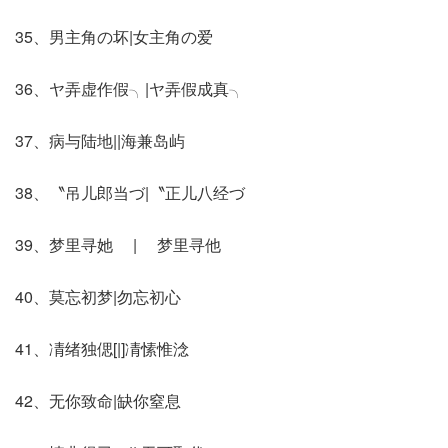
35、男主角の坏|女主角の爱
36、ヤ弄虚作假╮|ヤ弄假成真╮
37、病与陆地||海兼岛屿
38、〝吊儿郎当づ|〝正儿八经づ
39、梦里寻她 | 梦里寻他
40、莫忘初梦|勿忘初心
41、凊绪独偲[|]凊愫惟淰
42、无你致命|缺你窒息