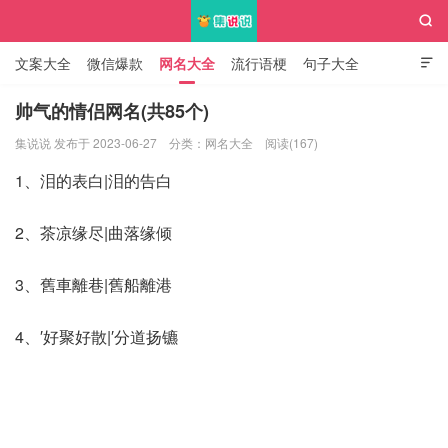

文案大全
微信爆款
网名大全
流行语梗
句子大全

知识大全
帅气的情侣网名(共85个)
集说说 发布于 2023-06-27
分类：
网名大全
阅读(167)
集说说
1、泪的表白|泪的告白
2、茶凉缘尽|曲落缘倾
3、舊車離巷|舊船離港
4、′好聚好散|′分道扬镳