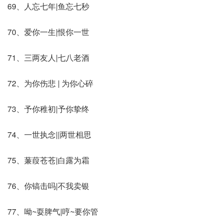
69、人忘七年|鱼忘七秒
70、爱你一生|恨你一世
71、三两友人|七八老酒
72、为你伤悲 | 为你心碎
73、予你稚初|予你挚终
74、一世执念||两世相思
75、蒹葭苍苍|白露为霜
76、你镐击吗|不我卖银
77、呦~耍脾气|哼~要你管