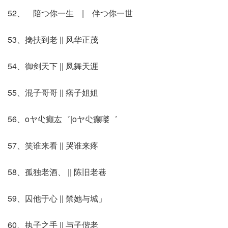
52、ゞ陪つ你一生ゞ|ゞ伴つ你一世ゞ
53、搀扶到老 || 风华正茂
54、御剑天下 || 凤舞天涯
55、混子哥哥 || 痞子姐姐
56、oヤ尐癫厷゛|oヤ尐癫嘙゛
57、笑谁来看 || 哭谁来疼
58、孤独老酒、 || 陈旧老巷
59、囚他于心 || 禁她与城」
60、执子之手 || 与子偕老