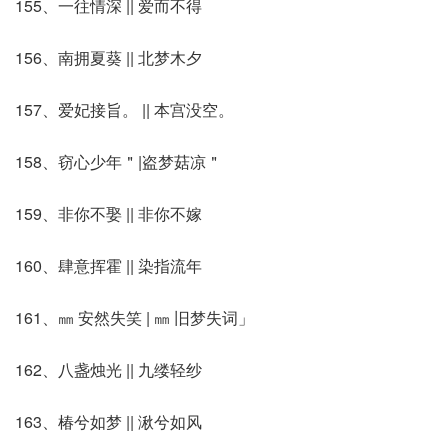
155、一往情深 || 爱而不得
156、南拥夏葵 || 北梦木夕
157、爱妃接旨。 || 本宫没空。
158、窃心少年＂|盗梦菇凉＂
159、非你不娶 || 非你不嫁
160、肆意挥霍 || 染指流年
161、㎜ 安然失笑 | ㎜ 旧梦失词」
162、八盏烛光 || 九缕轻纱
163、椿兮如梦 || 湫兮如风