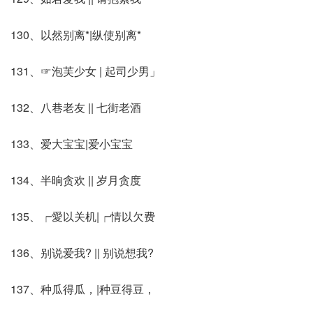
130、以然别离*|纵使别离*
131、☞泡芙少女 | 起司少男」
132、八巷老友 || 七街老酒
133、爱大宝宝|爱小宝宝
134、半晌贪欢 || 岁月贪度
135、┍愛以关机|┍情以欠费
136、别说爱我? || 别说想我?
137、种瓜得瓜，|种豆得豆，