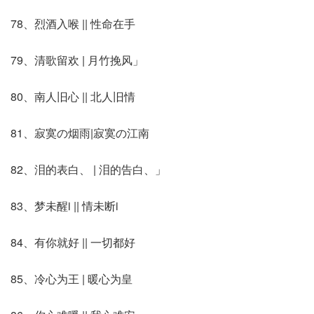
78、烈酒入喉 || 性命在手
79、清歌留欢 | 月竹挽风」
80、南人旧心 || 北人旧情
81、寂寞の烟雨|寂寞の江南
82、泪的表白、 | 泪的告白、」
83、梦未醒i || 情未断i
84、有你就好 || 一切都好
85、冷心为王 | 暖心为皇