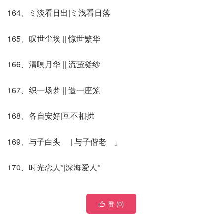
164、ミ淡看日出|ミ浅看日落
165、叹世尘埃 || 惊世繁华
166、清暝月华 || 流萤凝纱
167、织一场梦 || 造一座笼
168、各自安好|互不相扰
169、与子白头ゝ | 与子偕老ゝ」
170、时光恋人*|深海爱人*
赞 (
0
)
