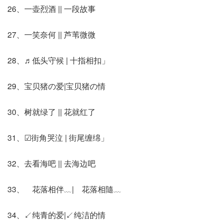
26、一壶烈酒 || 一段故事
27、一笑奈何 || 芦苇微微
28、♬低头守候 | 十指相扣」
29、宝贝猪の爱|宝贝猪の情
30、树就绿了 || 花就红了
31、☑街角哭泣 | 街尾缠绵」
32、去看海吧 || 去海边吧
33、ゞ花落相伴﹏|ゞ花落相隨﹏
34、↙纯青的爱|↙纯洁的情