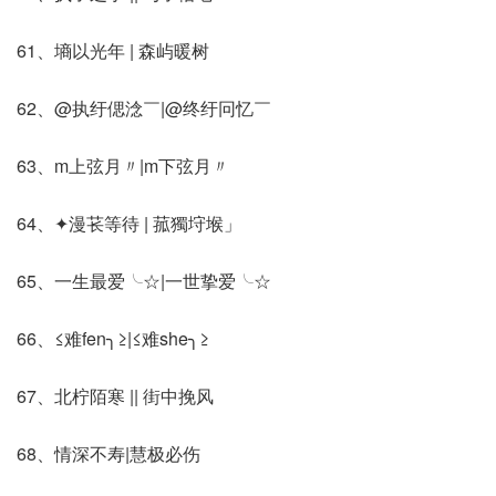
61、墒以光年 | 森屿暖树
62、@执纡偲淰￣|@终纡冋忆￣
63、m上弦月〃|m下弦月〃
64、✦漫苌等待 | 菰獨垨堠」
65、一生最爱╰☆|一世挚爱╰☆
66、≤难fen╮≥|≤难she╮≥
67、北柠陌寒 || 街中挽风
68、情深不寿|慧极必伤