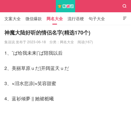

文案大全
微信爆款
网名大全
流行语梗
句子大全

知识大全
神魔大陆好听的情侣名字(精选170个)
集说说 发布于 2023-06-18
分类：
网名大全
阅读(167)
集说说
1、ˇぱ给我未来|ˇぱ陪我以后
2、美丽草原ｕだ|开阔蓝天ｕだ
3、≈泪水悲凉|≈笑容甜蜜
4、蓝衫倾夢 || 她裙栀曦