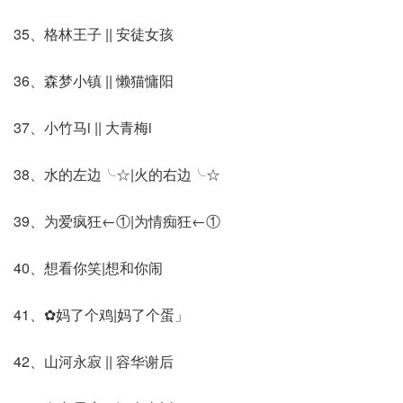
35、格林王子 || 安徒女孩
36、森梦小镇 || 懒猫慵阳
37、小竹马i || 大青梅i
38、水的左边╰☆|火的右边╰☆
39、为爱疯狂←①|为情痴狂←①
40、想看你笑|想和你闹
41、✿妈了个鸡|妈了个蛋」
42、山河永寂 || 容华谢后