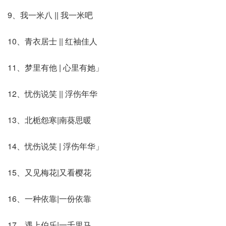
9、我一米八 || 我一米吧
10、青衣居士 || 红袖佳人
11、梦里有他 | 心里有她」
12、忧伤说笑 || 浮伤年华
13、北栀怨寒|南葵思暖
14、忧伤说笑 | 浮伤年华」
15、又见梅花|又看樱花
16、一种依靠|一份依靠
17、遇上伯乐|一千里马