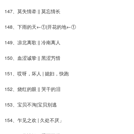
147、莫失情牵 || 莫忘情长
148、下雨的天←①|开花的地←①
149、凉北离歌 || 冷南离人
150、血涩诚挚 || 黑涩艿惜
151、哎呀，坏人 | 媳妇，快跑
152、烧红的眼 || 哭干的泪
153、宝贝不淘|宝贝别逃
154、乍见之欢 | 久处不厌」