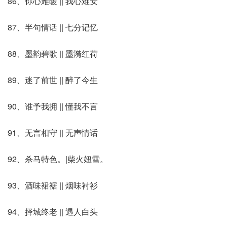
86、你心难暖 || 我心难安
87、半句情话 || 七分记忆
88、墨韵碧歌 || 墨漪红荷
89、迷了前世 || 醉了今生
90、谁予我拥 || 懂我不言
91、无言相守 || 无声情话
92、杀马特色。|柴火妞雪。
93、酒味裙裾 || 烟味衬衫
94、择城终老 || 遇人白头