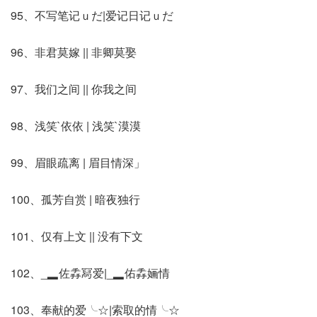
95、不写笔记ｕだ|爱记日记ｕだ
96、非君莫嫁 || 非卿莫娶
97、我们之间 || 你我之间
98、浅笑`依依 | 浅笑`漠漠
99、眉眼疏离 | 眉目情深」
100、孤芳自赏 | 暗夜独行
101、仅有上文 || 没有下文
102、_▂佐掱冩爱|_▂佑掱婳情
103、奉献的爱╰☆|索取的情╰☆