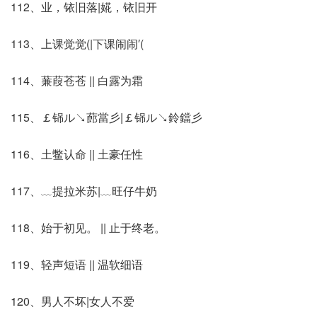
112、业，铱旧落|婲，铱旧开
113、上课觉觉(|下课闹闹′(
114、蒹葭苍苍 || 白露为霜
115、￡铞ル↘蓢當彡|￡铞ル↘鈴鐺彡
116、土鳖认命 || 土豪任性
117、﹏提拉米苏|﹏旺仔牛奶
118、始于初见。 || 止于终老。
119、轻声短语 || 温软细语
120、男人不坏|女人不爱