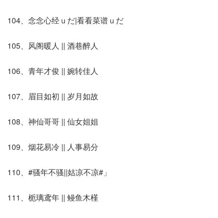
104、念念心经ｕだ|看看菜谱ｕだ
105、风阁暖人 || 酒巷醉人
106、青年才俊 || 婉转佳人
107、眉目如初 || 岁月如故
108、神仙哥哥 || 仙女姐姐
109、烟花易冷 || 人事易分
110、#骚年不骚||姑凉不凉#」
111、栀璃鸢年 || 鳗鱼木槿