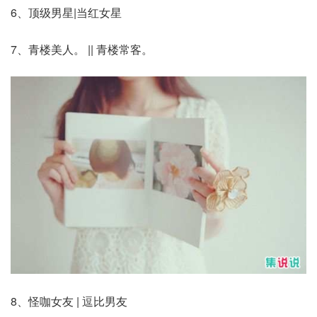
6、顶级男星|当红女星
7、青楼美人。 || 青楼常客。
8、怪咖女友 | 逗比男友