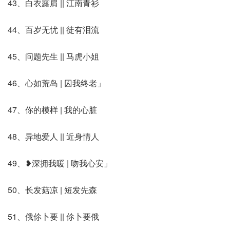
43、白衣露肩 || 江南青衫
44、百岁无忧 || 徒有泪流
45、问题先生 || 马虎小姐
46、心如荒岛 | 囚我终老」
47、你的模样 | 我的心脏
48、异地爱人 || 近身情人
49、❥深拥我暖 | 吻我心安」
50、长发菇凉 | 短发先森
51、俄伱卜要 || 伱卜要俄