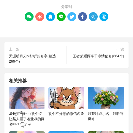
分享到








上一篇
下一篇
天涯明月刀ol好听的名字(精选
王者荣耀两字干净情侣名(264个)
269个)
相关推荐
ℒᎭℯ⃝宝ཀོོ࿐˶⍤改个🥀
改个不好惹的微信名🦍
以茶叶取小名，好听到
让某人看了难受🥀的网
爆🤙
名༻⁵²⁰ᬽ࿙ღ