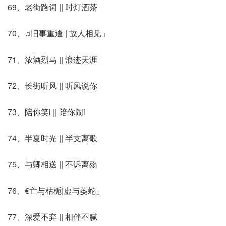
69、老街路词 || 时灯酒茶
70、♫旧事重逢 | 故人相见」
71、浓酒烈马 || 浪迹天涯
72、长街听风 || 听风说你
73、陪你笑i || 陪你闹i
74、半夏时光 || 半支离歌
75、与卿相送 || 不诉离殇
76、€亡与枯栀|虚与萎蛇」
77、深爱不弃 || 相伴不腻