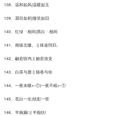
138、温和如风|温暖如玉
139、眉目如初|微笑如旧
140、红绿╰相间|黑白╰相间
141、南辕北辙。 || 殊途同归。
142、翩若惊鸿 || 婉若游龙
143、白茶与鹿 || 猫巷与你
144、一夜未睡←①|一夜不眠←①
145、苍白一生|炫彩一世
146、半疯癫i || 半痴狂i