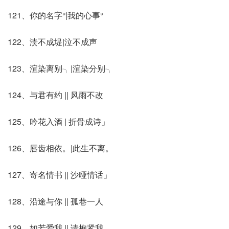
121、你的名字°|我的心事°
122、溃不成堤|泣不成声
123、渲染离别╮|渲染分别╮
124、与君有约 || 风雨不改
125、吟花入酒 | 折骨成诗」
126、唇齿相依。|此生不离。
127、寄名情书 || 沙哑情话」
128、沿途与你 || 孤巷一人
129、如若爱我 || 请抱紧我